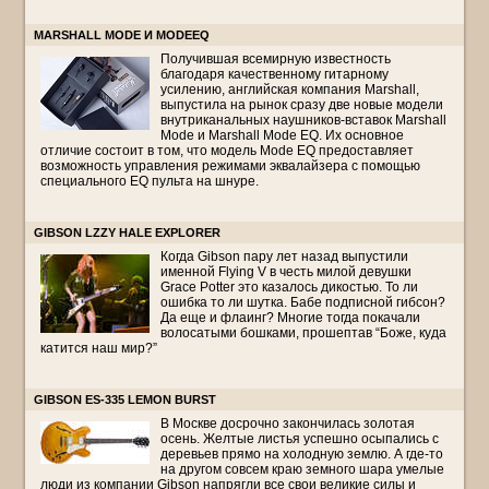
MARSHALL MODE И MODEEQ
Получившая всемирную известность
благодаря качественному гитарному
усилению, английская компания Marshall,
выпустила на рынок сразу две новые модели
внутриканальных наушников-вставок Marshall
Mode и Marshall Mode EQ. Их основное
отличие состоит в том, что модель Mode EQ предоставляет
возможность управления режимами эквалайзера с помощью
специального EQ пульта на шнуре.
GIBSON LZZY HALE EXPLORER
Когда Gibson пару лет назад выпустили
именной Flying V в честь милой девушки
Grace Potter это казалось дикостью. То ли
ошибка то ли шутка. Бабе подписной гибсон?
Да еще и флаинг? Многие тогда покачали
волосатыми бошками, прошептав “Боже, куда
катится наш мир?”
GIBSON ES-335 LEMON BURST
В Москве досрочно закончилась золотая
осень. Желтые листья успешно осыпались с
деревьев прямо на холодную землю. А где-то
на другом совсем краю земного шара умелые
люди из компании Gibson напрягли все свои великие силы и