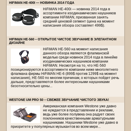
HIFIMAN HE-400I — НОВИНКА 2014 ГОДА
HiFiMAN HE-400i — новинка 2014 года в
ассортименте изодинамических наушников
компании HiFiMAN, призванная занять
средний ценовой сегмент (цена на момент
написания обзора составляет 499$).
HIFIMAN HE-560 – ОТКРЫТОЕ ЧИСТОЕ ЗВУЧАНИЕ В ЭЛЕГАНТНОМ
ДИЗАЙНЕ
HiFiMAN HE-560 на момент написания
данного обзора являются флагманской
моделью среди новинок 2014 года в линейке
изодинамических наушников компании
HiFiMAN. Несмотря на то, что HE-560
позиционируются в ассортименте компании ниже многолетнего
флагмана фирмы HiFiMAN HE-6 (899$ против 1299$ на момент
написания), HE-560 по многим причинам, о которых пойдет речь
дальше, представляются более интересными наушниками
безотносительно цены...
WESTONE UM PRO 50 – СВЕЖЕЕ ЗВУЧАНИЕ ЧИСТОГО ЗВУКА!
Американская компания Westone уже давно
не нуждается в представлении и рекламе,
ведь уже более полувека она радует своих
поклонников качественными арматурными
наушниками. Наушники Westone уже давно в
приоритете у популярных музыкантов во всем мире...