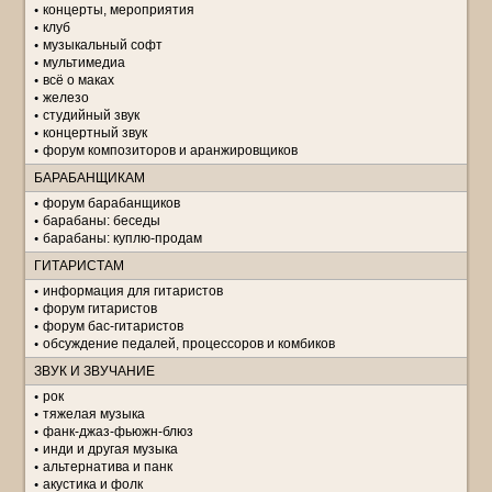
концерты, мероприятия
клуб
музыкальный софт
мультимедиа
всё о маках
железо
студийный звук
концертный звук
форум композиторов и аранжировщиков
БАРАБАНЩИКАМ
форум барабанщиков
барабаны: беседы
барабаны: куплю-продам
ГИТАРИСТАМ
информация для гитаристов
форум гитаристов
форум бас-гитаристов
обсуждение педалей, процессоров и комбиков
ЗВУК И ЗВУЧАНИЕ
рок
тяжелая музыка
фанк-джаз-фьюжн-блюз
инди и другая музыка
альтернатива и панк
акустика и фолк