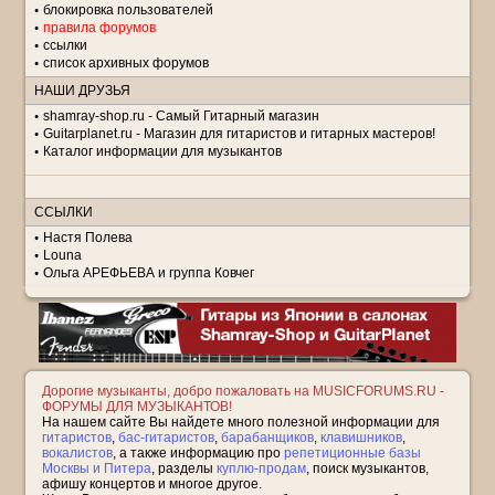
блокировка пользователей
правила форумов
ссылки
список архивных форумов
НАШИ ДРУЗЬЯ
shamray-shop.ru - Самый Гитарный магазин
Guitarplanet.ru - Магазин для гитаристов и гитарных мастеров!
Каталог информации для музыкантов
ССЫЛКИ
Настя Полева
Louna
Ольга АРЕФЬЕВА и группа Ковчег
Дорогие музыканты, добро пожаловать на MUSICFORUMS.RU -
ФОРУМЫ ДЛЯ МУЗЫКАНТОВ!
На нашем сайте Вы найдете много полезной информации для
гитаристов
,
бас-гитаристов
,
барабанщиков
,
клавишников
,
вокалистов
, а также информацию про
репетиционные базы
Москвы и Питера
, разделы
куплю-продам
, поиск музыкантов,
афишу концертов и многое другое.