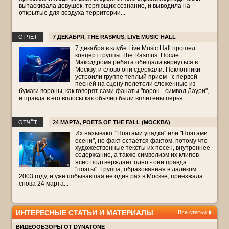
вытаскивала девушек, теряющих сознание, и выводила на
открытые для воздуха территории...
ОТЧЁТ
7 ДЕКАБРЯ, THE RASMUS, LIVE MUSIC HALL
7 декабря в клубе Live Music Hall прошел
концерт группы The Rasmus. После
Максидрома ребята обещали вернуться в
Москву, и слово они сдержали. Поклонники
устроили группе теплый прием - с первой
песней на сцену полетели сложенные из
бумаги вороны, как говорят сами фанаты "ворон - символ Лаури",
и правда в его волосы как обычно были вплетены перья...
ОТЧЁТ
24 МАРТА, POETS OF THE FALL (МОСКВА)
Их называют "Поэтами упадка" или "Поэтами
осени", но факт остается фактом, потому что
художественные тексты их песен, внутреннее
содержание, а также символизм их клипов
ясно подтверждает одно - они правда
"поэты". Группа, образованная в далеком
2003 году, и уже побывавшая не один раз в Москве, приезжала
снова 24 марта...
ИНТЕРЕСНЫЕ СТАТЬИ И МАТЕРИАЛЫ
Все статьи
ВИДЕООБЗОРЫ ОТ DYNATONE