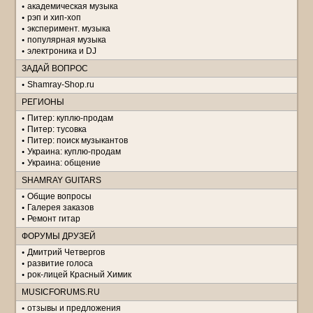
академическая музыка
рэп и хип-хоп
эксперимент. музыка
популярная музыка
электроника и DJ
ЗАДАЙ ВОПРОС
Shamray-Shop.ru
РЕГИОНЫ
Питер: куплю-продам
Питер: тусовка
Питер: поиск музыкантов
Украина: куплю-продам
Украина: общение
SHAMRAY GUITARS
Общие вопросы
Галерея заказов
Ремонт гитар
ФОРУМЫ ДРУЗЕЙ
Дмитрий Четвергов
развитие голоса
рок-лицей Красный Химик
MUSICFORUMS.RU
отзывы и предложения