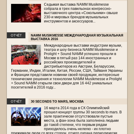
Седьмая выставка NAMM Musikmesse
собрала в трех павильонах конгрессно-
выставочного центра «Сокольники» свыше
230-и мировых брендов музыкальных
инструментов и аксессуаров...
ОТЧЁТ
NAMM MUSIKMESSE МЕЖДУНАРОДНАЯ МУЗЫКАЛЬНАЯ
ВЫСТАВКА 2016
Международные выставки индустрии музыки,
театра и шоу бизнеса NAMM Musikmesse и
Prolight + Sound NAMM успешно прошли в
Москве в пятый раз 144 иностранных и
российских производителей и
дистрибьютеров из Австрии, Беларуссии,
Германии, Индии, Италии, Китая, России, США, Тайваня Украины
и Франции представили новинки своей продукции, интересные
технические решения и технологии NAMM Musikmesse и Prolight
+ Sound NAMM открыли свои двери для 16 442 уникальных
посетителей в 2016 году...
ОТЧЁТ
30 SECONDS TO MARS, МОСКВА
16 марта 2014 года в СК Олимпийский
прошел концерт группы 30 seconds to mars. В
зале практически отсутствовали пустые
места, а фан-зона была заполнена людьми
до такой степени, что первым рядам
приходилось очень нелегко - их плотно
прижимали люди со всех сторон, отчего охрана периодически