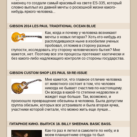
наконец-то создали самый красивый на свете ES-335, который
словно выплыл из давней мечты о роскошной жизни какого-
нибудь яркого человека...
GIBSON 2014 LES PAUL TRADITIONAL OCEAN BLUE
Как, когда и почему у человека возникают
мечты о новых гитарах? Хоть кто-нибудь из
расплодившихся ныне в изобилии ученых
пробовал, отложив в сторону разные
глупости, исследовать эту сторону человеческого бытия? Мне
кажется, нет. Поэтому все эти процессы протекают хаотически и
без какого-либо надлежащего контроля со стороны государства.
GIBSON CUSTOM SHOP LES PAUL 59 RE-ISSUE
Мне кажется, что главное отличие человека
от животного состоит в том, что человек
никогда не бывает счастлив по-настоящему.
Он всегда в какой-то степени недоволен и
жаждет еще больше. Так, возможно, и
произошло превращение обезьяны в человека. Была допустим
группа обезьян, которых все устраивало и была вторая кучка,
участники которой считали, что можно жить еще лучше...
ГИТАРНОЕ КИНО. ВЫПУСК 18. BILLY SHEEHAN. BASIC BASS.
Как-то раз я летел в самолете по небу, и в
моем планшетнике откуда-то был