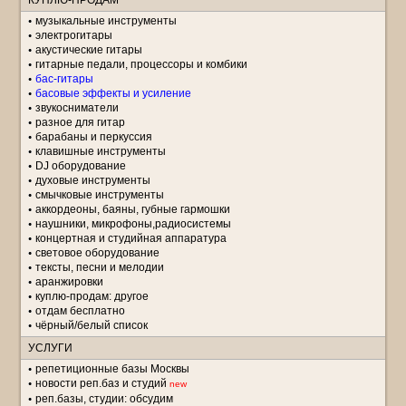
КУПЛЮ-ПРОДАМ
музыкальные инструменты
электрогитары
акустические гитары
гитарные педали, процессоры и комбики
бас-гитары
басовые эффекты и усиление
звукосниматели
разное для гитар
барабаны и перкуссия
клавишные инструменты
DJ оборудование
духовые инструменты
смычковые инструменты
аккордеоны, баяны, губные гармошки
наушники, микрофоны,радиосистемы
концертная и студийная аппаратура
световое оборудование
тексты, песни и мелодии
аранжировки
куплю-продам: другое
отдам бесплатно
чёрный/белый список
УСЛУГИ
репетиционные базы Москвы
новости реп.баз и студий
new
реп.базы, студии: обсудим