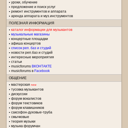
уроки, обучение
предложение и поиск услуг
ремонт инструментов и аппарата
аренда аппарата и муз.инструментов
ПОЛЕЗНАЯ ИНФОРМАЦИЯ
каталог информации для музыкантов
музыкальные магазины
концертные площадки
aфиша концертов
список реп. баз и студий
новости реп.баз и студий
интересные мероприятия
статьи
musicforums
ВКОНТАКТЕ
musicforums в
Facebook
ОБЩЕНИЕ
мастерская
new
тусовка музыкантов
дискуссии
форум вокалистов
форум текстовиков
форум клавишников
саксофон-духовые-труба
смычковые
теория музыки
музыка форумчан