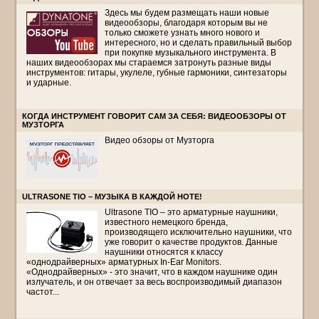
Здесь мы будем размещать наши новые
видеообзоры, благодаря которым вы не
только сможете узнать много нового и
интересного, но и сделать правильный выбор
при покупке музыкального инструмента. В
наших видеообзорах мы стараемся затронуть разные виды
инструментов: гитары, укулеле, губные гармоники, синтезаторы
и ударные.
КОГДА ИНСТРУМЕНТ ГОВОРИТ САМ ЗА СЕБЯ: ВИДЕООБЗОРЫ ОТ
МУЗТОРГА
Видео обзоры от Музторга
ULTRASONE TIO – МУЗЫКА В КАЖДОЙ НОТЕ!
Ultrasone TIO – это арматурные наушники,
известного немецкого бренда,
производящего исключительно наушники, что
уже говорит о качестве продуктов. Данные
наушники относятся к классу
«однодрайверных» арматурных In-Ear Monitors.
«Однодрайверных» - это значит, что в каждом наушнике один
излучатель, и он отвечает за весь воспроизводимый диапазон
частот...