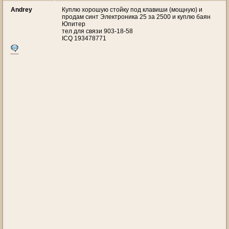
Andrey
Куплю хорошую стойку под клавиши (мощную) и
продам синт Электроника 25 за 2500 и куплю баян
Юпитер
тел для связи 903-18-58
ICQ 193478771