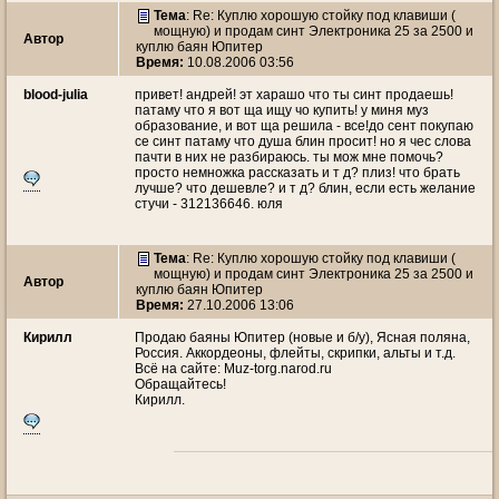
Тема
: Re: Куплю хорошую стойку под клавиши (
мощную) и продам синт Электроника 25 за 2500 и
Автор
куплю баян Юпитер
Время:
10.08.2006 03:56
blood-julia
привет! андрей! эт харашо что ты синт продаешь!
патаму что я вот ща ищу чо купить! у миня муз
образование, и вот ща решила - все!до сент покупаю
се синт патаму что душа блин просит! но я чес слова
пачти в них не разбираюсь. ты мож мне помочь?
просто немножка рассказать и т д? плиз! что брать
лучше? что дешевле? и т д? блин, если есть желание
стучи - 312136646. юля
Тема
: Re: Куплю хорошую стойку под клавиши (
мощную) и продам синт Электроника 25 за 2500 и
Автор
куплю баян Юпитер
Время:
27.10.2006 13:06
Кирилл
Продаю баяны Юпитер (новые и б/у), Ясная поляна,
Россия. Аккордеоны, флейты, скрипки, альты и т.д.
Всё на сайте: Muz-torg.narod.ru
Обращайтесь!
Кирилл.