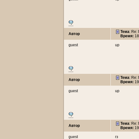
Тема
: Re:
Автор
Время:
18
guest
up
Тема
: Re:
Автор
Время:
19
guest
up
Тема
: Re:
Автор
Время:
19
guest
гз