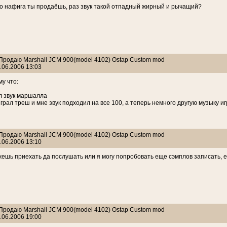
но нафига ты продаёшь, раз звук такой отпадный жирный и рычащий?
 Продаю Marshall JCM 900(model 4102) Ostap Custom mod
.06.2006 13:03
у что:
л звук маршалла
играл треш и мне звук подходил на все 100, а теперь немного другую музыку иг
 Продаю Marshall JCM 900(model 4102) Ostap Custom mod
.06.2006 13:10
ешь приехать да послушать или я могу попробовать еще сэмплов записать, 
 Продаю Marshall JCM 900(model 4102) Ostap Custom mod
.06.2006 19:00