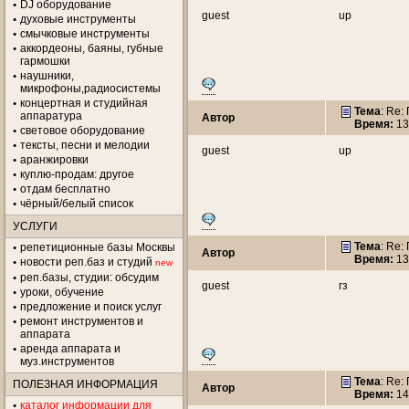
DJ оборудование
guest
up
духовые инструменты
смычковые инструменты
аккордеоны, баяны, губные
гармошки
наушники,
микрофоны,радиосистемы
концертная и студийная
Тема
: Re:
аппаратура
Автор
Время:
13
световое оборудование
тексты, песни и мелодии
guest
up
аранжировки
куплю-продам: другое
отдам бесплатно
чёрный/белый список
УСЛУГИ
Тема
: Re:
репетиционные базы Москвы
Автор
Время:
13
новости реп.баз и студий
new
реп.базы, студии: обсудим
guest
гз
уроки, обучение
предложение и поиск услуг
ремонт инструментов и
аппарата
аренда аппарата и
муз.инструментов
Тема
: Re:
ПОЛЕЗНАЯ ИНФОРМАЦИЯ
Автор
Время:
14
каталог информации для