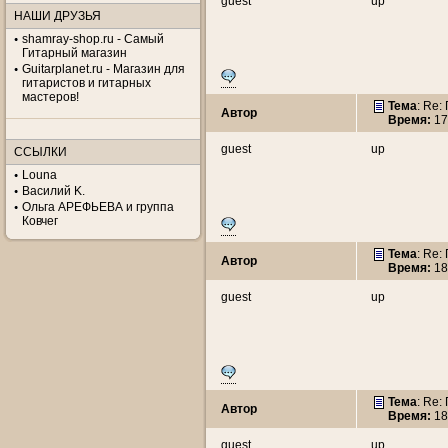
guest
up
НАШИ ДРУЗЬЯ
shamray-shop.ru - Самый
Гитарный магазин
Guitarplanet.ru - Магазин для
гитаристов и гитарных
мастеров!
Тема
: Re:
Автор
Время:
17
guest
up
ССЫЛКИ
Louna
Василий K.
Ольга АРЕФЬЕВА и группа
Ковчег
Тема
: Re:
Автор
Время:
18
guest
up
Тема
: Re:
Автор
Время:
18
guest
up