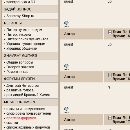
guest
up
электроника и DJ
ЗАДАЙ ВОПРОС
Shamray-Shop.ru
РЕГИОНЫ
Питер: куплю-продам
Тема
: Re:
Автор
Питер: тусовка
Время:
16
Питер: поиск музыкантов
Украина: куплю-продам
guest
up
Украина: общение
SHAMRAY GUITARS
Общие вопросы
Галерея заказов
Ремонт гитар
Тема
: Re:
Автор
ФОРУМЫ ДРУЗЕЙ
Время:
16
Дмитрий Четвергов
guest
гз
развитие голоса
рок-лицей Красный Химик
MUSICFORUMS.RU
отзывы и предложения
блокировка пользователей
Тема
: Re:
правила форумов
Автор
Время:
17
ссылки
список архивных форумов