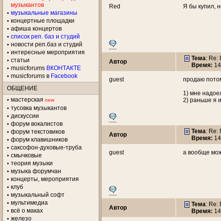
музыкантов
Red
Я бы купил, 
музыкальные магазины
концертные площадки
aфиша концертов
список реп. баз и студий
новости реп.баз и студий
интересные мероприятия
Тема
: Re:
статьи
Автор
Время:
14
musicforums
ВКОНТАКТЕ
musicforums в
Facebook
guest
продаю потом
ОБЩЕНИЕ
1) мне надое
мастерская
2) раньше я 
new
тусовка музыкантов
дискуссии
форум вокалистов
Тема
: Re:
форум текстовиков
Автор
Время:
14
форум клавишников
саксофон-духовые-труба
guest
а вообще мож
смычковые
теория музыки
музыка форумчан
концерты, мероприятия
клуб
музыкальный софт
мультимедиа
Тема
: Re:
Автор
всё о маках
Время:
14
железо