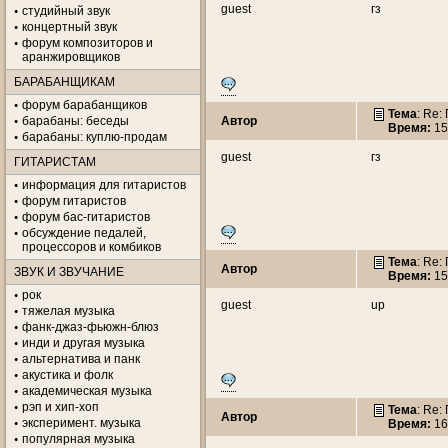
guest
гз
студийный звук
концертный звук
форум композиторов и
аранжировщиков
БАРАБАНЩИКАМ
форум барабанщиков
Тема
: Re:
барабаны: беседы
Автор
Время:
15
барабаны: куплю-продам
guest
гз
ГИТАРИСТАМ
информация для гитаристов
форум гитаристов
форум бас-гитаристов
обсуждение педалей,
процессоров и комбиков
Тема
: Re:
Автор
ЗВУК И ЗВУЧАНИЕ
Время:
15
рок
guest
up
тяжелая музыка
фанк-джаз-фьюжн-блюз
инди и другая музыка
альтернатива и панк
акустика и фолк
академическая музыка
рэп и хип-хоп
Тема
: Re:
Автор
эксперимент. музыка
Время:
16
популярная музыка