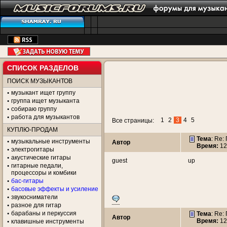
СПИСОК РАЗДЕЛОВ
ПОИСК МУЗЫКАНТОВ
музыкант ищет группу
группа ищет музыканта
собираю группу
работа для музыкантов
1
2
3
4
5
Все страницы:
КУПЛЮ-ПРОДАМ
Тема
: Re:
музыкальные инструменты
Автор
Время:
12
электрогитары
акустические гитары
guest
up
гитарные педали,
процессоры и комбики
бас-гитары
басовые эффекты и усиление
звукосниматели
разное для гитар
барабаны и перкуссия
Тема
: Re:
Автор
Время:
12
клавишные инструменты