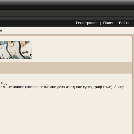
Регистрация
|
Поиск
|
Войти
ам
 год.
ел - не нашел (вполне возможно дека из одного куска, гриф тоже). Анкер