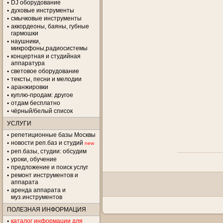
DJ оборудование
духовые инструменты
смычковые инструменты
аккордеоны, баяны, губные
гармошки
наушники,
микрофоны,радиосистемы
концертная и студийная
аппаратура
световое оборудование
тексты, песни и мелодии
аранжировки
куплю-продам: другое
отдам бесплатно
чёрный/белый список
УСЛУГИ
репетиционные базы Москвы
новости реп.баз и студий
new
реп.базы, студии: обсудим
уроки, обучение
предложение и поиск услуг
ремонт инструментов и
аппарата
аренда аппарата и
муз.инструментов
ПОЛЕЗНАЯ ИНФОРМАЦИЯ
каталог информации для