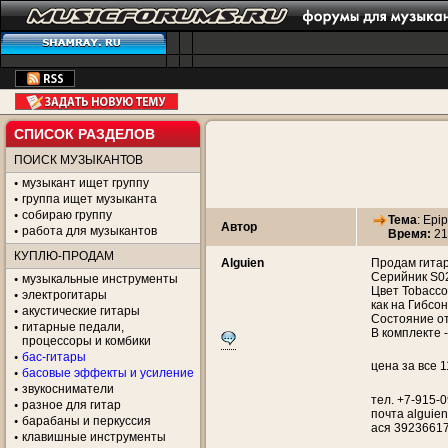
СПИСОК РАЗДЕЛОВ
ПОИСК МУЗЫКАНТОВ
музыкант ищет группу
группа ищет музыканта
собираю группу
Тема
:
Epip
Автор
работа для музыкантов
Время:
21
КУПЛЮ-ПРОДАМ
Alguien
Продам гитар
Серийник S02
музыкальные инструменты
Цвет Tobacco
электрогитары
как на Гибсон
акустические гитары
Состояние от
гитарные педали,
В комплекте 
процессоры и комбики
бас-гитары
цена за все 
басовые эффекты и усиление
звукосниматели
тел. +7-915-
разное для гитар
почта alguien (
барабаны и перкуссия
ася 3923661
клавишные инструменты