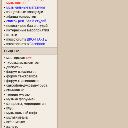
музыкантов
музыкальные магазины
концертные площадки
aфиша концертов
список реп. баз и студий
новости реп.баз и студий
интересные мероприятия
статьи
musicforums
ВКОНТАКТЕ
musicforums в
Facebook
ОБЩЕНИЕ
мастерская
new
тусовка музыкантов
дискуссии
форум вокалистов
форум текстовиков
форум клавишников
саксофон-духовые-труба
смычковые
теория музыки
музыка форумчан
концерты, мероприятия
клуб
музыкальный софт
мультимедиа
всё о маках
железо