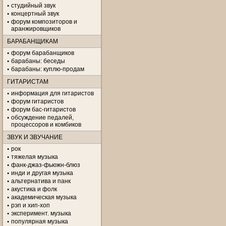
студийный звук
концертный звук
форум композиторов и
аранжировщиков
БАРАБАНЩИКАМ
форум барабанщиков
барабаны: беседы
барабаны: куплю-продам
ГИТАРИСТАМ
информация для гитаристов
форум гитаристов
форум бас-гитаристов
обсуждение педалей,
процессоров и комбиков
ЗВУК И ЗВУЧАНИЕ
рок
тяжелая музыка
фанк-джаз-фьюжн-блюз
инди и другая музыка
альтернатива и панк
акустика и фолк
академическая музыка
рэп и хип-хоп
эксперимент. музыка
популярная музыка