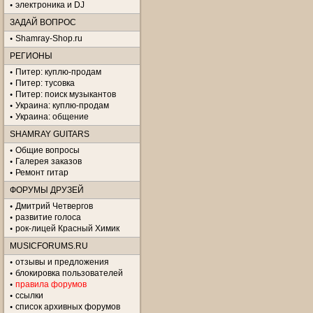
электроника и DJ
ЗАДАЙ ВОПРОС
Shamray-Shop.ru
РЕГИОНЫ
Питер: куплю-продам
Питер: тусовка
Питер: поиск музыкантов
Украина: куплю-продам
Украина: общение
SHAMRAY GUITARS
Общие вопросы
Галерея заказов
Ремонт гитар
ФОРУМЫ ДРУЗЕЙ
Дмитрий Четвергов
развитие голоса
рок-лицей Красный Химик
MUSICFORUMS.RU
отзывы и предложения
блокировка пользователей
правила форумов
ссылки
список архивных форумов