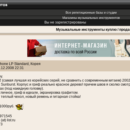
Все репетиционные базы и студии
Магазины музыкальных инструментов
Вы не зарегистрированы
Музыкальные инструменты куплю / прод
hone LP Standard, Корея
.12.2008 22:31
у.
 (самая лучшая из корейских серий, не сравнить с современным китаем) 2002
 Sunburst. Корпус и гриф реально красное дерево! причем швов я сколко смотр
ах (под накидную головку).
личное, гриф в идеале, экранировка графитом.
- теплый чехол, новый ремень и гитарная стойка!
11000руб.
0971545
at) list.ru
73