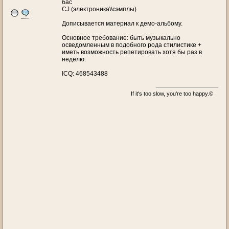
бас
CJ (электроника\\сэмплы)
Дописывается материал к демо-альбому.
Основное требование: быть музыкально
осведомленным в подобного рода стилистике +
иметь возможность репетировать хотя бы раз в
неделю.
ICQ: 468543488
If it's too slow, you're too happy.©