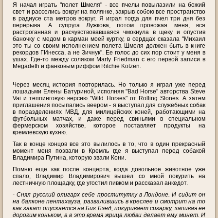
Я начал играть "полет Шмеля" - все пчелы повылазили на божий
свет и расселись вокруг на полянке, закрыв собою все пространство
в радиусе ста метров вокруг. Я играл тогда для пчел три дня без
перерыва. А супруга Лужкова, потом провожая меня, вся
растроганная и расчувствовавшаяся чмокнула в щеку и опустив
баночку с медом в карман моей куртку, в сердцах сказала "Михаил
это ты со своим исполнением полета Шмеля должен быть в книге
рекордов ГИнесса, а не Зичнук". Ее голос до сих пор стоит у меня в
ушах. Где-то между соляком Marty Friedman с его первой записи в
Megadeth и фанковым риффом Ritchie Kotzen.
Через месяц история повторилась. Но только я играл уже перед
лошадьми Елены Батуриной, исполняя "Bad Horse" авторства Steve
Vai и теппинговую версию "Wild Horses" от Rolling Stones. А затем
приглашения посыпались веером - я выступал для служебных собак
в поразделениях МВД, для милицейских коней, работающими на
футбольных матчах, и даже перед свиньями в специальном
фермерском хозяйстве, которое поставляет продукты на
кремлевскую кухню.
Так в конце концов все это вылилось в то, что в один прекрасный
момент меня позвали в Кремль где я выступал перед собакой
Владимира Путина, которую звали Кони.
Помню еще как после концерта, когда довольное животное уже
спало, Владимир Владимирович вышел со мной покурить на
лестничную площадку, где угостил пивком и рассказал анкедот.
- Снял русский олигарх себе проститутку в Лондоне. И сидит он
на балконе пентахауза, развалившись в креслее и смотрит на то
как закат опускается на Биг Бэнд, покуривает сигарку, запивая ее
дорогим коньком, а в это время жрица любви делает ему минет. И