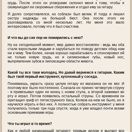
грудь. После этого он уговорами склонил меня к тому, чтобы я
скомуниздил ее скоромные сбережения и отдал ему за гитару.
Я долго сопротивлялся, но соблазн был велик. И тогда я лишил
сестру надежды на большой бюст. Она после этого не
разговаривала со мной несколько лет. Но меня это мало
интересовало, потому что я был счастлив.
И что вы до сих пор не помирились с нею?
Ну на сегодняшний момент, мир давно восстановлен - ведь мы оба
стали взрослыми людьми и зарубаться по поводу детских обид нам
ни к чему. Тем более, начав хорошо зарабатывать я спонсировал ей
не только новую грудь, но и силиконовые губы, новый нос,
выпрямление зубов и липоксацию области живота.
Какой ты все таки молодец. Но давай вернемся к гитарам. Каким
был твой первый инструмент, купленный у соседа.
Понимаешь, украсть сразу целую гитару из магазина он не мог. И
поэтому все было постепенно. Сначала он принес четвертую струну
- я привязывал один ее конец с ножке стула, а второй зажимал во
рту и играл. Потом появились остальный струны. Со временем он
притащил гриф от пятиструнного баса. Колков на нем не было, но я
научился играть и без них. А полностью собрать инструмент у меня
получилось только три года спустя, когда я уже владел почти всеми
основными приемами игры.
Что ты играл в то время?
Как и любой начинающий гитарист, первым делом я выучил все