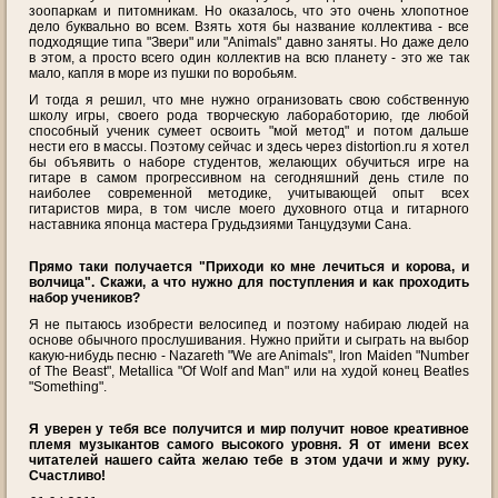
зоопаркам и питомникам. Но оказалось, что это очень хлопотное
дело буквально во всем. Взять хотя бы название коллектива - все
подходящие типа "Звери" или "Animals" давно заняты. Но даже дело
в этом, а просто всего один коллектив на всю планету - это же так
мало, капля в море из пушки по воробьям.
И тогда я решил, что мне нужно огранизовать свою собственную
школу игры, своего рода творческую лабоработорию, где любой
способный ученик сумеет освоить "мой метод" и потом дальше
нести его в массы. Поэтому сейчас и здесь через distortion.ru я хотел
бы объявить о наборе студентов, желающих обучиться игре на
гитаре в самом прогрессивном на сегодняшний день стиле по
наиболее современной методике, учитывающей опыт всех
гитаристов мира, в том числе моего духовного отца и гитарного
наставника японца мастера Грудьдзиями Танцудзуми Сана.
Прямо таки получается "Приходи ко мне лечиться и корова, и
волчица". Скажи, а что нужно для поступления и как проходить
набор учеников?
Я не пытаюсь изобрести велосипед и поэтому набираю людей на
основе обычного прослушивания. Нужно прийти и сыграть на выбор
какую-нибудь песню - Nazareth "We are Animals", Iron Maiden "Number
of The Beast", Metallica "Of Wolf and Man" или на худой конец Beatles
"Something".
Я уверен у тебя все получится и мир получит новое креативное
племя музыкантов самого высокого уровня. Я от имени всех
читателей нашего сайта желаю тебе в этом удачи и жму руку.
Счастливо!