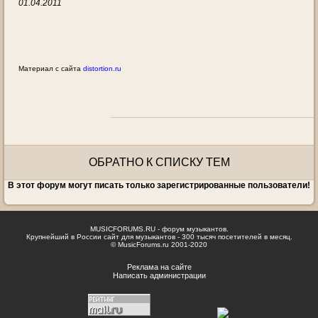
01.04.2011
Материал с сайта
distortion.ru
ОБРАТНО К СПИСКУ ТЕМ
В этот форум могут писать только зарегистрированные пользователи!
MUSICFORUMS.RU - форум музыкантов.
Крупнейший в России сайт для музыкантов - 300 тысяч посетителей в месяц.
© MusicForums.ru 2001-2020
Реклама на сайте
Написать администрации