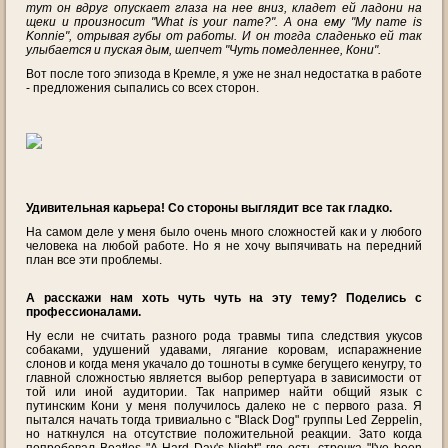
тут он вдруг опускает глаза на нее вниз, кладет ей ладони на
щеки и произносит "What is your name?". А она ему "My name is
Konnie", отрывая губы от работы. И он тогда сладенько ей так
улыбается и пуская дым, шепчет "Чуть помедленнее, Кони".
Вот после того эпизода в Кремле, я уже не знал недостатка в работе
- предложения сыпались со всех сторон.
Удивительная карьера! Со стороны выглядит все так гладко.
На самом деле у меня было очень много сложностей как и у любого
человека на любой работе. Но я не хочу выпячивать на передний
план все эти проблемы.
А расскажи нам хоть чуть чуть на эту тему? Поделись с
профессионалами.
Ну если не считать разного рода травмы типа следствия укусов
собаками, удушений удавами, лягание коровам, испаражнение
слонов и когда меня укачало до тошноты в сумке бегущего кенугру, то
главной сложностью является выбор репертуара в зависимости от
той или иной аудитории. Так например найти общий язык с
путинским Кони у меня получилось далеко не с первого раза. Я
пытался начать тогда тривиально с "Black Dog" группы Led Zeppelin,
но наткнулся на отсутствие положительной реакции. Зато когда