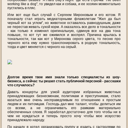
попробовал Beatles "A Hard Day's Night" где есть строчка "I've been
working like a dog", то увидел как и собака, и ее хозяин моментально
пустились в пляс.
Или вот еще был случай с Сергеем Мироновым и его котом. Я
поначалу стал играть медиаторными флажолетам "Жил да был
черный кот за углом", но животное оставалось равнодушным, даже
не перестав жевать сухой корм. А оказалось все дело в тональности
- как только я изменил оригинальную, сдвинув все на два тона
повыше, то кот тут же оживился и воспрял. Причина крылась в
тональности, так как кот у Миронова серого цвета, то песню про
черного кота ему нужно транспонировать в родную тональность,
тогда и цвет меняется с черного на серый.
Долгое время твое имя знали только специалисты из шоу-
бизнеса, а сейчас ты решил стать публичной персоной - расскажи
что случилось?
Давать концерты для узкой аудитории избранных животных
принадлежащих бизнесменам, политикам и преступникам, стало
казаться мне очень несправедливым по отношению к простым
людям и их питомцам. Господь дал мне талант, чтобы делиться им
со всеми, а не ограничивать его рамками материально
обеспеченных слоев. Я заработал достаточно для того чтобы ни в
чем не нуждаться и теперь просто хочу чтобы мое искусство
принадлежало народу.
По началу я хотел организовать группу и ездить с гастролями по