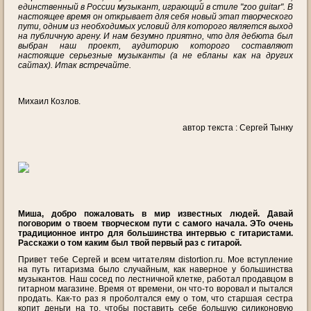
единственный в России музыкант, играющий в стиле "zoo guitar". В
настоящее время он открывает для себя новый этап творческого
пути, одним из необходимых условий для которого является выход
на публичную арену. И нам безумно приятно, что для дебюта был
выбран наш проект, аудиторию которого составляют
настоящие серьезные музыканты (а не ебланы как на других
сайтах). Итак встречайте.
Михаил Козлов.
автор текста : Сергей Тынку
Миша, добро пожаловать в мир известных людей. Давай
поговорим о твоем творческом пути с самого начала. ЭТо очень
традиционное интро для большинства интервью с гитаристами.
Расскажи о том каким был твой первый раз с гитарой.
Привет тебе Сергей и всем читателям distortion.ru. Мое вступление
на путь гитаризма было случайным, как наверное у большинства
музыкантов. Наш сосед по лестничной клетке, работал продавцом в
гитарном магазине. Время от времени, он что-то воровал и пытался
продать. Как-то раз я проболтался ему о том, что старшая сестра
копит деньги на то, чтобы поставить себе большую силиконовую