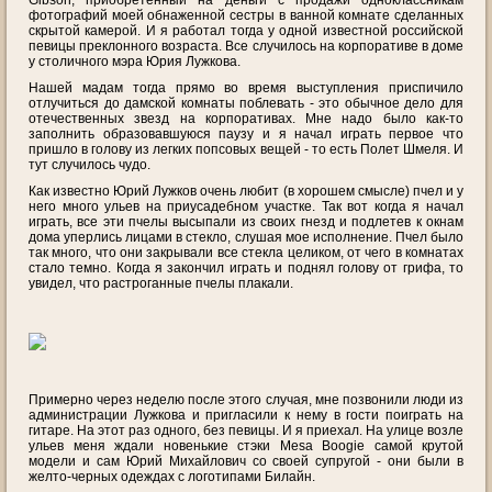
Gibson, приобретенный на деньги с продажи одноклассникам
фотографий моей обнаженной сестры в ванной комнате сделанных
скрытой камерой. И я работал тогда у одной известной российской
певицы преклонного возраста. Все случилось на корпоративе в доме
у столичного мэра Юрия Лужкова.
Нашей мадам тогда прямо во время выступления приспичило
отлучиться до дамской комнаты поблевать - это обычное дело для
отечественных звезд на корпоративах. Мне надо было как-то
заполнить образовавшуюся паузу и я начал играть первое что
пришло в голову из легких попсовых вещей - то есть Полет Шмеля. И
тут случилось чудо.
Как известно Юрий Лужков очень любит (в хорошем смысле) пчел и у
него много ульев на приусадебном участке. Так вот когда я начал
играть, все эти пчелы высыпали из своих гнезд и подлетев к окнам
дома уперлись лицами в стекло, слушая мое исполнение. Пчел было
так много, что они закрывали все стекла целиком, от чего в комнатах
стало темно. Когда я закончил играть и поднял голову от грифа, то
увидел, что растроганные пчелы плакали.
Примерно через неделю после этого случая, мне позвонили люди из
администрации Лужкова и пригласили к нему в гости поиграть на
гитаре. На этот раз одного, без певицы. И я приехал. На улице возле
ульев меня ждали новенькие стэки Mesa Boogie самой крутой
модели и сам Юрий Михайлович со своей супругой - они были в
желто-черных одеждах с логотипами Билайн.