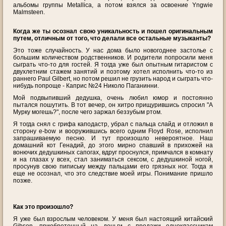
альбомы группы Metallica, а потом взялся за освоение Yngwie
Malmsteen.
Когда же ты осознал свою уникальность и пошел оригинальным
путем, отличным от того, что делали все остальные музыканты?
Это тоже случайность. У нас дома было новогоднее застолье с
большим количеством родственников. И родители попросили меня
сыграть что-то для гостей. Я тогда уже был опытным гитаристом с
двухлетним стажем занятий и поэтому хотел исполнить что-то из
раннего Paul Gilbert, но потом решил не грузить народ и сыграть что-
нибудь попроще - Каприс №24 Николо Паганинни.
Мой подвыпивший дедушка, очень любил юмор и постоянно
пытался пошутить. В тот вечер, он хитро прищурившись спросил "А
Мурку могешь?", после чего заржал беззубым ртом.
Я тогда снял с грифа каподастр, убрал с пальца слайд и отложил в
сторону e-bow и вооружившись всего одним Floyd Rose, исполнил
запрашиваемую песню. И тут произошло невероятное. Наш
домашний кот Генадий, до этого мирно спавший в прихожей на
вонючих дедушкиных сапогах, вдруг проснулся, примчался в комнату
и на глазах у всех, стал заниматься сексом, с дедушкиной ногой,
просунув свою пипиську между пальцами его грязных ног. Тогда я
еще не осознал, что это следствие моей игры. Понимание пришло
позже.
Как это произошло?
Я уже был взрослым человеком. У меня был настоящий китайский