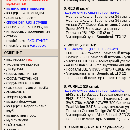
- Микшерный пульт Soundcraft EFX 12
музыкантов
музыкальные магазины
6. RED (8 кв. м):
https://www.red-gates.ru/rooms/red/
концертные площадки
- Hughes & Kettner Tubemeister 36 лам
aфиша концертов
- Hughes & Kettner Tubemeister 36 лам
список реп. баз и студий
- Ampeg SVT Classic бас-гитарный усил
новости реп.баз и студий
- Sonor 3007 Force акустическая ударная у
интересные мероприятия
- Порталы JBL JRX 115 (2 шт.)
статьи
- Микшерный пульт Soundcraft EFX 12
musicforums
ВКОНТАКТЕ
7. WHITE (20 кв. м):
musicforums в
Facebook
https://www.red-gates.ru/rooms/white/
ОБЩЕНИЕ
- ENGL E 645 Powerball ламповый гитар
- Peavey 5150 II ламповый гитарный уси
мастерская
new
- Markbass TTE 500 бас-гитарный усили
тусовка музыкантов
- Pearl Vision SST Birch акустическая уда
дискуссии
- Порталы JBL MR905 (4 шт.) + Сабы Pea
- Микшерный пульт Soundcraft EFX 12
форум вокалистов
- Напольный монитор Custom Design 2x
форум текстовиков
форум клавишников
8. PURPLE (28 кв. м):
саксофон-духовые-труба
https://www.red-gates.ru/rooms/purple/
смычковые
- ENGL E 610 Savage 120 ламповый гит
теория музыки
- ENGL E 645 Powerball II ламповый гит
музыка форумчан
- SWR 750x + SWR POWER 750 бас-гитар
концерты, мероприятия
- Pearl Vision SST Birch акустическая удар
клуб
- Порталы Custom Design 2x15" (2 шт.) + 
- Микшерный пульт Allen & Heath ZED 
музыкальный софт
- Напольные мониторы Soundking F212M
мультимедиа
всё о маках
9. BAMBUK (24 кв. м + лаунж-зона):
железо