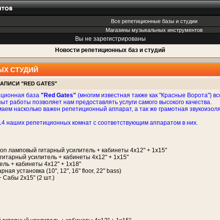
Все репетиционные базы и студии
Магазины музыкальных инструментов
Вы не зарегистрированы
Новости репетиционных баз и студий
ЫХ СТУДИЙ
АПИСИ "RED GATES"
иционная база
"Red Gates"
(многим известная также как "Красные Ворота") в
ыт работы позволяет нам предоставлять услуги самого высокого качества.
аем насколько важен репетиционный аппарат, а так же грамотная звукоизоля
4 наших репетиционных комнат с соответствующим аппаратом в них.
ifeson ламповый гитарный усилитель + кабинеты 4х12" + 1х15"
 гитарный усилитель + кабинеты 4х12" + 1х15"
ель + кабинеты 4х12" + 1х18"
рная установка (10", 12", 16" floor, 22" bass)
+ Сабы 2x15" (2 шт.)
2