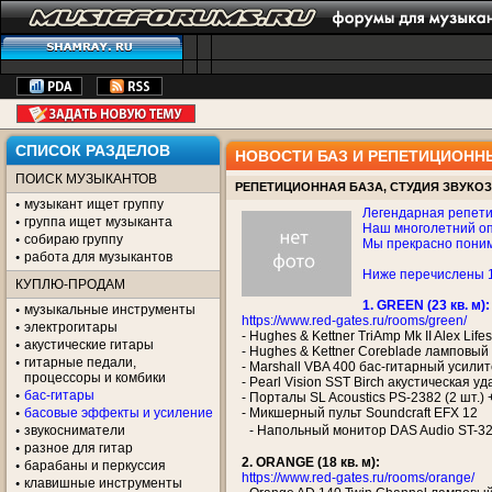
СПИСОК РАЗДЕЛОВ
НОВОСТИ БАЗ И РЕПЕТИЦИОНН
ПОИСК МУЗЫКАНТОВ
РЕПЕТИЦИОННАЯ БАЗА, СТУДИЯ ЗВУКОЗ
музыкант ищет группу
Легендарная репет
группа ищет музыканта
Наш многолетний оп
собираю группу
Мы прекрасно поним
работа для музыкантов
Ниже перечислены 1
КУПЛЮ-ПРОДАМ
1. GREEN (23 кв. м):
музыкальные инструменты
https://www.red-gates.ru/rooms/green/
электрогитары
- Hughes & Kettner TriAmp Mk II Alex L
акустические гитары
- Hughes & Kettner Coreblade ламповый
гитарные педали,
- Marshall VBA 400 бас-гитарный усилит
процессоры и комбики
- Pearl Vision SST Birch акустическая уда
бас-гитары
- Порталы SL Acoustics PS-2382 (2 шт.) 
басовые эффекты и усиление
- Микшерный пульт Soundcraft EFX 12
звукосниматели
- Напольный монитор DAS Audio ST-3
разное для гитар
2. ORANGE (18 кв. м):
барабаны и перкуссия
https://www.red-gates.ru/rooms/orange/
клавишные инструменты