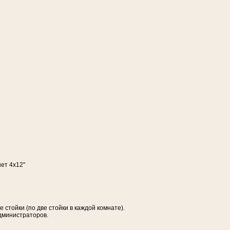
нет 4х12"
тойки (по две стойки в каждой комнате).
дминистраторов.