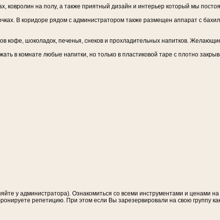
х, ковролин на полу, а также приятный дизайн и интерьер который мы посто
чках. В коридоре рядом с администратором также размещен аппарат с бахилам
тов кофе, шоколадок, печенья, снеков и прохладительных напитков. Желающие
жать в комнате любые напитки, но только в пластиковой таре с плотно закры
няйте у администратора). Ознакомиться со всеми инструментами и ценами н
ронируете репетицию. При этом если Вы зарезервировали на свою группу как