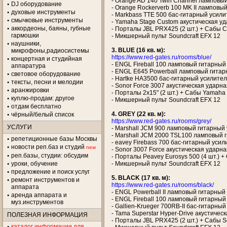
- Orange AD 140 Twin Channel ламповый
DJ оборудование
- Orange Rockerverb 100 MK II ламповы
духовые инструменты
- Markbass TTE 500 бас-гитарный усили
смычковые инструменты
- Yamaha Stage Custom акустическая ударн
аккордеоны, баяны, губные
- Порталы JBL PRX425 (2 шт.) + Сабы Cu
гармошки
- Микшерный пульт Soundcraft EFX 12
наушники,
3. BLUE (16 кв. м):
микрофоны,радиосистемы
https://www.red-gates.ru/rooms/blue/
концертная и студийная
- ENGL Fireball 100 ламповый гитарный
аппаратура
- ENGL E645 Powerball ламповый гитарн
световое оборудование
- Hartke HA3500 бас-гитарный усилител
тексты, песни и мелодии
- Sonor Force 3007 акустическая ударная у
аранжировки
- Порталы 2х15" (2 шт.) + Сабы Yamaha
куплю-продам: другое
- Микшерный пульт Soundcraft EFX 12
отдам бесплатно
4. GREY (22 кв. м):
чёрный/белый список
https://www.red-gates.ru/rooms/grey/
УСЛУГИ
- Marshall JCM 900 ламповый гитарный 
- Marshall JCM 2000 TSL100 ламповый г
репетиционные базы Москвы
- eavey Firebass 700 бас-гитарный усил
новости реп.баз и студий
new
- Sonor 3007 Force акустическая ударная у
реп.базы, студии: обсудим
- Порталы Peavey Eurosys 500 (4 шт.) + 
уроки, обучение
- Микшерный пульт Soundcraft EFX 12
предложение и поиск услуг
5. BLACK (17 кв. м):
ремонт инструментов и
https://www.red-gates.ru/rooms/black/
аппарата
- ENGL Powerball II ламповый гитарный
аренда аппарата и
- ENGL Fireball 100 ламповый гитарный
муз.инструментов
- Gallien-Krueger 700RB-II бас-гитарны
- Tama Superstar Hyper-Drive акустическая
ПОЛЕЗНАЯ ИНФОРМАЦИЯ
- Порталы JBL PRX425 (2 шт.) + Сабы S
каталог информации для