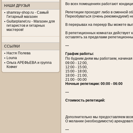
Во всех помещениях работают кондицио
НАШИ ДРУЗЬЯ
Репетиции проходят либо в сменной об
shamray-shop.ru - Самый
Переобуваться (очень рекомендуем!) н
Гитарный магазин
Guitarplanet.ru - Магазин для
В перерывах на перекур Вы можете вып
гитаристов и гитарных
мастеров!
В репетиционных комнатах действует к
оставлять за пределами репетиционны
---
ССЫЛКИ
Настя Полева
График работы:
Louna
По будним дням мы работаем, начиная с
Ольга АРЕФЬЕВА и группа
09:00 - 12:00,
Ковчег
12:00 - 15:00,
15:00 - 18:00,
18:00 - 21:00,
21:00 - 00.00
Ночные репетиции: 00:00 - 06:00
---
Стоимость репетиций:
Дополнительно мы предоставляем возмо
О желании (необходимости) арендовать
---