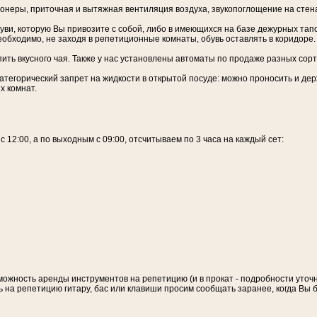
неры, приточная и вытяжная вентиляция воздуха, звукопоглощение на стена
уви, которую Вы привозите с собой, либо в имеющихся на базе дежурных тапо
еобходимо, не заходя в репетиционные комнаты, обувь оставлять в коридоре.
ить вкусного чая. Также у нас установлены автоматы по продаже разных сор
атегорический запрет на жидкости в открытой посуде: можно проносить и дер
х комнат.
 12:00, а по выходным с 09:00, отсчитываем по 3 часа на каждый сет:
жность аренды инструментов на репетицию (и в прокат - подробности уточ
 на репетицию гитару, бас или клавиши просим сообщать заранее, когда Вы б