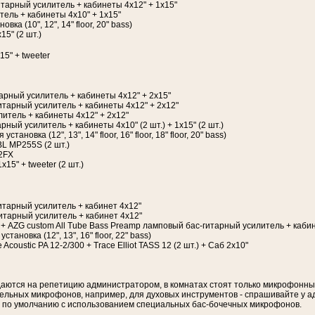
итарный усилитель + кабинеты 4х12" + 1х15"
ель + кабинеты 4х10" + 1х15"
ка (10", 12", 14" floor, 20" bass)
15" (2 шт.)
15" + tweeter
тарный усилитель + кабинеты 4х12" + 2х15"
гитарный усилитель + кабинеты 4х12" + 2х12"
итель + кабинеты 4х12" + 2х12"
арный усилитель + кабинеты 4х10" (2 шт.) + 1х15" (2 шт.)
тановка (12", 13", 14" floor, 16" floor, 18" floor, 20" bass)
BL MP255S (2 шт.)
22FX
5" + tweeter (2 шт.)
итарный усилитель + кабинет 4х12"
итарный усилитель + кабинет 4х12"
 + AZG custom All Tube Bass Preamp ламповый бас-гитарный усилитель + каби
ановка (12", 13", 16" floor, 22" bass)
 Acoustic PA 12-2/300 + Trace Elliot TASS 12 (2 шт.) + Саб 2x10"
тся на репетицию администратором, в комнатах стоят только микрофонные с
ельных микрофонов, например, для духовых инструментов - спрашивайте у а
ы по умолчанию с использованием специальных бас-бочечных микрофонов.