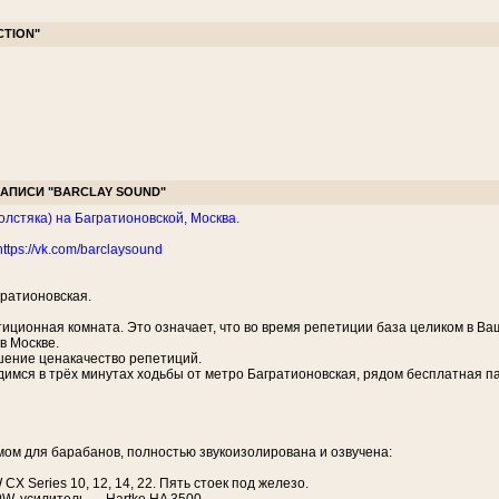
TION"
ЗАПИСИ "BARCLAY SOUND"
толстяка) на Багратионовской, Москва.
https://vk.com/barclaysound
гратионовская.
иционная комната. Это означает, что во время репетиции база целиком в Ва
в Москве.
шение ценакачество репетиций.
мся в трёх минутах ходьбы от метро Багратионовская, рядом бесплатная пар
мом для барабанов, полностью звукоизолирована и озвучена:
CX Series 10, 12, 14, 22. Пять стоек под железо.