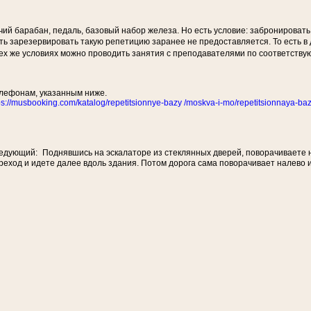
ий барабан, педаль, базовый набор железа. Но есть условие: забронировать 
ость зарезервировать такую репетицию заранее не предоставляется. То есть в
 тех же условиях можно проводить занятия с преподавателями по соответств
лефонам, указанным ниже.
ps://musbooking.com/katalog/repetitsionnye-bazy /moskva-i-mo/repetitsionnaya-ba
 следующий: Поднявшись на эскалаторе из стеклянных дверей, поворачиваете 
еход и идете далее вдоль здания. Потом дорога сама поворачивает налево 