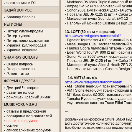
- Markbass DV Mark Triple 6 ламповый г
электроника и DJ
- Ampeg SVT-2 PRO бас-гитарный усилит
ЗАДАЙ ВОПРОС
- Sonor 2001 акустическая ударная установ
- Порталы JBL JRX125 (2 шт.) + Сабы 1x
Shamray-Shop.ru
- Микшерный пульт Soundcraft EFX 12
- Напольный монитор Custom Design 1x
РЕГИОНЫ
Питер: куплю-продам
13. LOFT (50 кв. м + зеркало):
Питер: тусовка
https://www.red-gates.ru/rooms/loft/
- Egnater Tourmaster 4100 ламповый ги
Питер: поиск музыкантов
- Mesa Boogie Dual Rectifier ламповый 
Украина: куплю-продам
- Framus Cobra ламповый гитарный усил
Украина: общение
- Eden World Tour WT800 (2 шт.) бас-гит
- Sonor Force 3007 акустическая ударная ус
SHAMRAY GUITARS
- Порталы JBL JRX125 (4 шт.) + Сабы J
Общие вопросы
- Микшерный пульт Allen & Heath ZED 
Галерея заказов
- Напольные мониторы Custom Design 1x1
Ремонт гитар
14. AMT (8 кв. м):
ФОРУМЫ ДРУЗЕЙ
https://www.red-gates.ru/rooms/amt/
- AMT StoneHead-50-4 транзисторный г
Дмитрий Четвергов
- AMT StoneHead-50-4 транзисторный г
развитие голоса
- MT Bass Zealot BZ-300 транзисторный
рок-лицей Красный Химик
- Yamaha Rydeen акустическая ударная уст
- Акустическая система Trace Elliot Trace
MUSICFORUMS.RU
---
отзывы и предложения
блокировка пользователей
Вокальные микрофоны Shure SM58 выдаю
правила форумов
Есть достаточное количество дополнит
ссылки
Бас-бочки во всех комнатах подзвучен
список архивных форумов