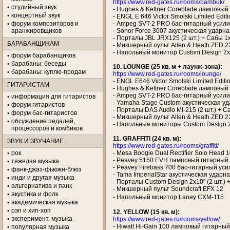
https://www.red-gates.ru/rooms/bambuk/
студийный звук
- Hughes & Kettner Coreblade ламповый
концертный звук
- ENGL E 646 Victor Smolski Limited Ed
форум композиторов и
- Ampeg SVT-2 PRO бас-гитарный усилит
аранжировщиков
- Sonor Force 3007 акустическая ударная ус
- Порталы JBL JRX125 (2 шт.) + Сабы 1x
БАРАБАНЩИКАМ
- Микшерный пульт Allen & Heath ZED 
- Напольный монитор Custom Design 2x1
форум барабанщиков
барабаны: беседы
10. LOUNGE (25 кв. м + лаунж-зона):
барабаны: куплю-продам
https://www.red-gates.ru/rooms/lounge/
- ENGL E646 Victor Smolski Limited Edi
ГИТАРИСТАМ
- Hughes & Kettner Coreblade ламповый
- Ampeg SVT-2 PRO бас-гитарный усилит
информация для гитаристов
- Yamaha Stage Custom акустическая ударн
форум гитаристов
- Порталы DAS Audio MI-215 (2 шт.) + Са
форум бас-гитаристов
- Микшерный пульт Allen & Heath ZED 
обсуждение педалей,
- Напольные мониторы Custom Design 2x1
процессоров и комбиков
11. GRAFFITI (24 кв. м):
ЗВУК И ЗВУЧАНИЕ
https://www.red-gates.ru/rooms/graffiti/
рок
- Mesa Boogie Dual Rectifier Solo Head
- Peavey 5150 EVH ламповый гитарный 
тяжелая музыка
- Peavey Firebass 700 бас-гитарный уси
фанк-джаз-фьюжн-блюз
- Tama ImperialStar акустическая ударная 
инди и другая музыка
- Порталы Custom Design 2x10" (2 шт.) + 
альтернатива и панк
- Микшерный пульт Soundcraft EFX 12
акустика и фолк
- Напольный монитор Laney CXM-115
академическая музыка
рэп и хип-хоп
12. YELLOW (15 кв. м):
эксперимент. музыка
https://www.red-gates.ru/rooms/yellow/
- Hiwatt Hi-Gain 100 ламповый гитарный
популярная музыка