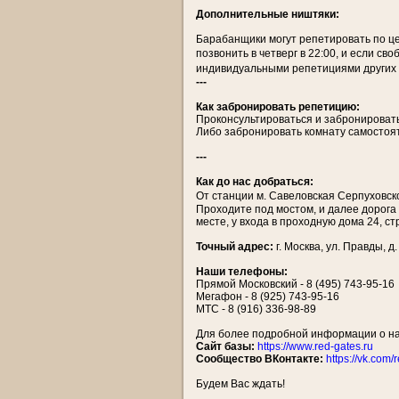
Дополнительные ништяки:
Барабанщики могут репетировать по цен
позвонить в четверг в 22:00, и если с
индивидуальными репетициями других м
---
Как забронировать репетицию:
Проконсультироваться и забронироват
Либо забронировать комнату самостоя
---
Как до нас добраться:
От станции м. Савеловская Серпуховско
Проходите под мостом, и далее дорога
месте, у входа в проходную дома 24, стр
Точный адрес:
г. Москва, ул. Правды, д. 
Наши телефоны:
Прямой Московский - 8 (495) 743-95-16
Мегафон - 8 (925) 743-95-16
МТС - 8 (916) 336-98-89
Для более подробной информации о на
Сайт базы:
https://www.red-gates.ru
Сообщество ВКонтакте:
https://vk.com/
Будем Вас ждать!