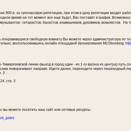
е 900 р. за трехчасовую репетицию, при этом в цену репетиции входит рабоч
вободное время на тот момент все еще будет, Вас поставят в график. Возможн
узыкантов - гитаристов, басистов, клавишников, духовиков, вокалистов. На
ь понравившуюся свободную комнату Вы можете через администратора по те
тельно, воспользовавшись онлайн-площадкой бронирования MUSbooking:
htt
-Тимирязевской линии (выход в город один - из 1-го вагона из центра) путь
 сама поворачивает направо. Идете далее, переходите через пешеходный пер
. 3.
24, стр. 3
с вы можете посетить наш сайт или сетевые ресурсы:
red_gates