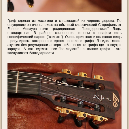
Гриф сделан из махогони и с накладкой из черного дерева. По
ощущению он очень похож на обычный классический C-профиль от
Fender. Мензура тоже традиционная - "фендеровская". Лады
стандартные. В районе сочленения головы с грифом есть
специфический нарост ("вольют"). Очень приятная и полезная вещь
- регулировка анкерного стержня на голове грифа. Я видел много
акустик без регулировки анкера либо на пятке грифа где-то внутри
корпуса. А вот сделать все "по-людски" на голове грифа - это
заслуживает благодарности.