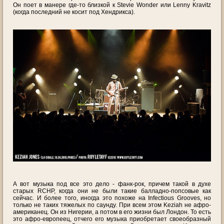
Он поет в манере где-то близкой к Stevie Wonder или Lenny Kravitz
(когда последний не косит под Хендрикса).
А вот музыка под все это дело - фанк-рок, причем такой в духе
старых RCHP, когда они не были такие балладно-попсовые как
сейчас. И более того, иногда это похоже на Infectious Grooves, но
только не таких тяжелых по саунду. При всем этом Keziah не афро-
американец. Он из Нигерии, а потом в его жизни был Лондон. То есть
это афро-европеец, отчего его музыка приобретает своеобразный