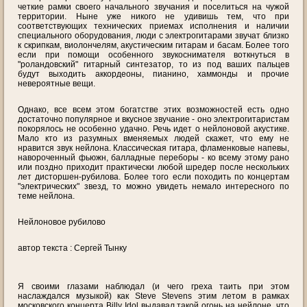
четкие рамки своего начального звучания и поселиться на чужой
территории. Ныне уже никого не удивишь тем, что при
соответствующих технических приемах исполнения и наличии
специального оборудования, люди с электрогитарами звучат близко
к скрипкам, виолончелям, акустическим гитарам и басам. Более того
если при помощи особенного звукоснимателя воткнуться в
"роландовский" гитарный синтезатор, то из под ваших пальцев
будут выходить аккордеоны, пианино, хаммонды и прочие
невероятные вещи.
Однако, все всем этом богатстве этих возможностей есть одно
достаточно популярное и вкусное звучание - оно электрогитаристам
покорялось не особенно удачно. Речь идет о нейлоновой акустике.
Мало кто из разумных вменяемых людей скажет, что ему не
нравится звук нейлона. Классическая гитара, фламенковые напевы,
навороченный фьюжн, балладные переборы - ко всему этому рано
или поздно приходит практически любой шредер после нескольких
лет дисторшен-рубилова. Более того если походить по концертам
"электрических" звезд, то можно увидеть немало интересного по
теме нейлона.
Нейлоновое рубилово
автор текста : Сергей Тынку
Я своими глазами наблюдал (и чего греха таить при этом
наслаждался музыкой) как Steve Stevens этим летом в рамках
московского концерта Billy Idol выдавал такой огонь на нейлоне, что