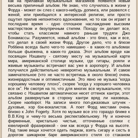
как на прилавках музыкальных магазинов появился новый
весьма приличный альбом. Не знаю, что случилось в жизни у
Форда - может он слез с какого-нибудь допинга, или развелся с
женой, или приобщился к интересной религии, или просто
ощутил прилив непонятного вдохновения, но то как он играет в
последнее время - одно сплошное наслаждение высоким
мастерством и безупречным стилем. Походу он делает все,
чтобы стать классиком намного раньше трудяги Джо
Бонамассы. Разумеется, новый альбом - это блюз, как и все,
что делал в своей жизни Форд. Другое дело, что в блюзе
Роббена всегда было чего-то намешано - в каких-то альбомах
больше фьюжена, в каких-то джаза. Этот альбом вроде как
посвящен Нэшвилу - святому месту на музыкальной карте
мира, американской столице музыки, где гитары, рояли и
жвивые музыканты встречают вас уже в аэропорту. И альбом
получился действительно невероятно музыкальным. И самое
замечательное (что не часто встретишь в около блюзе) очень
жизнерадостным и оптимистичным. Это явно не музыка “когда
хорошему человеку плохо”, скорее “когда у хорошего человека
все ок”. Не смотря на то, что для многих все музыкальное, что
связано с Нэшвилом автоматически несет оттенок кантри, этот
альбом развернутым в сторону кантри вряд ли назовешь.
Скорее наоборот. На записи много поп-джазовых штучек -
духовые, хор бэк-вокалистов. А поет Форд местами очень
близко к John Fogerty. Хотя по музыке все это гораздо ближе к
B.B.King и чему-то весьма респектабельному. Ну и конечно
фирменные, кристально чистые, отточенные соляки с
ювелирной фразировкой - они как всегда у Форда на высоте.
Под такие вещи хочется одеть пиджак, взять сигару и сесть в
дорогом шикарном баре американского стиля со стаканом