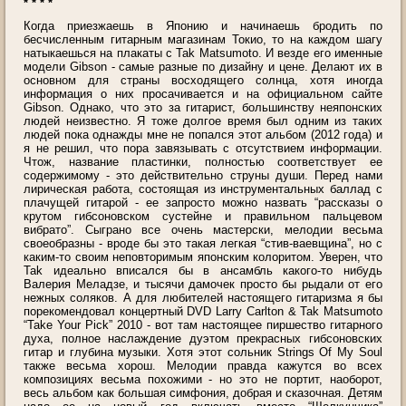
* * * *
Когда приезжаешь в Японию и начинаешь бродить по
бесчисленным гитарным магазинам Токио, то на каждом шагу
натыкаешься на плакаты с Tak Matsumoto. И везде его именные
модели Gibson - самые разные по дизайну и цене. Делают их в
основном для страны восходящего солнца, хотя иногда
информация о них просачивается и на официальном сайте
Gibson. Однако, что это за гитарист, большинству неяпонских
людей неизвестно. Я тоже долгое время был одним из таких
людей пока однажды мне не попался этот альбом (2012 года) и
я не решил, что пора завязывать с отсутствием информации.
Чтож, название пластинки, полностью соответствует ее
содержимому - это действительно струны души. Перед нами
лирическая работа, состоящая из инструментальных баллад с
плачущей гитарой - ее запросто можно назвать “рассказы о
крутом гибсоновском сустейне и правильном пальцевом
вибрато”. Сыграно все очень мастерски, мелодии весьма
своеобразны - вроде бы это такая легкая “стив-ваевщина”, но с
каким-то своим неповторимым японским колоритом. Уверен, что
Tak идеально вписался бы в ансамбль какого-то нибудь
Валерия Меладзе, и тысячи дамочек просто бы рыдали от его
нежных соляков. А для любителей настоящего гитаризма я бы
порекомендовал концертный DVD Larry Carlton & Tak Matsumoto
“Take Your Pick” 2010 - вот там настоящее пиршество гитарного
духа, полное наслаждение дуэтом прекрасных гибсоновских
гитар и глубина музыки. Хотя этот сольник Strings Of My Soul
также весьма хорош. Мелодии правда кажутся во всех
композициях весьма похожими - но это не портит, наоборот,
весь альбом как большая симфония, добрая и сказочная. Детям