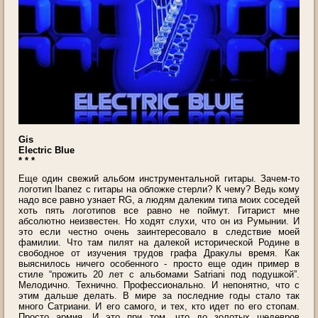
Gis
Electric Blue
* * *
Еще один свежий альбом инструментальной гитары. Зачем-то
логотип Ibanez с гитары на обложке стерли? К чему? Ведь кому
надо все равно узнает RG, а людям далеким типа моих соседей
хоть пять логотипов все равно не поймут. Гитарист мне
абсолютно неизвестен. Но ходят слухи, что он из Румынии. И
это если честно очень заинтересовало в следствие моей
фамилии. Что там пилят на далекой исторической Родине в
свободное от изучения трудов графа Дракулы время. Как
выяснилось ничего особенного - просто еще один пример в
стиле “прожить 20 лет с альбомами Satriani под подушкой”.
Мелодично. Технично. Профессионально. И непонятно, что с
этим дальше делать. В мире за последние годы стало так
много Сатриани. И его самого, и тех, кто идет по его стопам.
Просто армия. И это при том, что до золотых шедевров