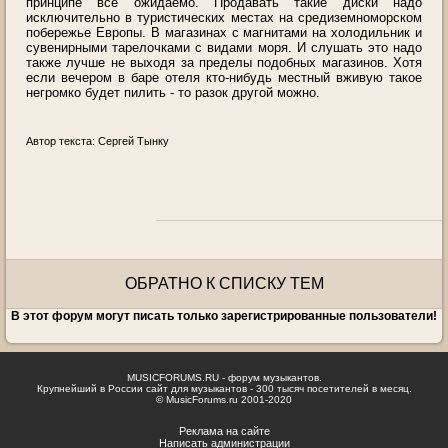
принципе все ожидаемо. Продавать такие диски надо
исключительно в туристических местах на средиземноморском
побережье Европы. В магазинах с магнитами на холодильник и
сувенирными тарелочками с видами моря. И слушать это надо
также лучше не выходя за пределы подобных магазинов. Хотя
если вечером в баре отеля кто-нибудь местный вживую такое
негромко будет пилить - то разок другой можно.
Автор текста: Сергей Тынку
ОБРАТНО К СПИСКУ ТЕМ
В этот форум могут писать только зарегистрированные пользователи!
MUSICFORUMS.RU - форум музыкантов.
Крупнейший в России сайт для музыкантов - 300 тысяч посетителей в месяц.
© MusicForums.ru 2001-2020
Реклама на сайте
Написать администрации