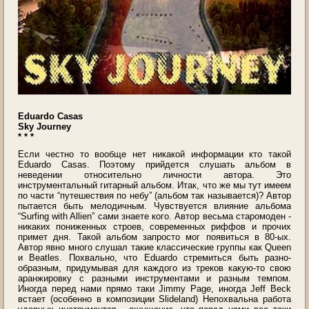
Eduardo Casas
Sky Journey
* * *
Если честно то вообще нет никакой информации кто такой
Eduardo Casas. Поэтому прийдется слушать альбом в
неведении относительно личности автора. Это
инструментальный гитарный альбом. Итак, что же мы тут имеем
по части “путешествия по небу” (альбом так называется)? Автор
пытается быть мелодичным. Чувствуется влияние альбома
“Surfing with Allien” сами знаете кого. Автор весьма старомоден -
никаких пониженных строев, современных риффов и прочих
примет дня. Такой альбом запросто мог появиться в 80-ых.
Автор явно много слушал такие классические группы как Queen
и Beatles. Похвально, что Eduardo стремиться быть разно-
образным, придумывая для каждого из треков какую-то свою
аранжировку с разными инструментами и разным темпом.
Иногда перед нами прямо таки Jimmy Page, иногда Jeff Beck
встает (особенно в композиции Slideland) Непохвальна работа