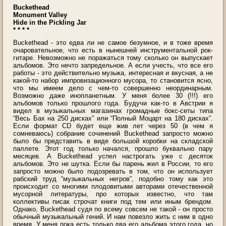
Buckethead
Monument Valley
Hide in the Pickling Jar
* * * *
Buckethead - это едва ли не самое безумное, и в тоже время
очаровательное, что есть в нынешней инструментальной рок-
гитаре. Невозможно не поражаться тому сколько он выпускает
альбомов. Это нечто запредельное. А если учесть, что все его
работы - это действительно музыка, интересная и вкусная, а не
какой-то набор импровизационного мусора, то становится ясно,
что мы имеем дело с чем-то совершенно неординарным.
Возможно даже инопланетным. У меня более 30 (!!!) его
альбомов только прошлого года. Будучи как-то в Австрии я
видел в музыкальных магазинах громадные бокс-сеты типа
“Весь Бах на 250 дисках” или “Полный Моцарт на 180 дисках”.
Если формат CD будет еще жив лет через 50 (в чем я
сомневаюсь) собрание сочинений Buckethead запросто можно
было бы представить в виде большой коробки на складской
паллете. Этот год только начался, прошло буквально пару
месяцев. А Buckethead успел настрогать уже с десяток
альбомов. Это не шутка. Если бы парень жил в России, то его
запросто можно было подозревать в том, что он использует
рабский труд “музыкальных негров”, подобно тому как это
происходит со многими плодовитыми авторами отечественной
мусорной литературы, про которых известно, что там
коллективы писак строчат книги под тем или иным брендом.
Однако, Buckethead судя по всему совсем не такой - он просто
обычный музыкальный гений. И нам повезло жить с ним в одно
время. У меня пока есть только два его альбома этого года, но