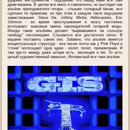
ударных инструментов - ощущение, что перед нами все таки
драм-машина. В целом все мило и симпатично, но выглядит как
альбом преподавателя гитары - слышен солидный багаж, все
сделано по правилам, но при этом в каждом такте ощущение
заимствования. Steve Vai, Johhny Winter, Hellecasters, Eric
Johnson - во время прослушивания в мозгу постоянно
всплывают знакомые имена законодателей гитарной моды.
Иногда такие альбомы делают “вырвавшиеся на сольную
свободу” сессионщики. Слушается все достаточно легко. В
машине поставить самое оно. Забавно, что альбом имеется
концептуальную структуру - все песни почти как у Pink Floyd в
“стене” воплощают одну идею - взлет, полет, приземление. И
там где-то между даже шторм есть, эволюция и бег. То есть
целый художественный замысел. Интересный все таки альбом.