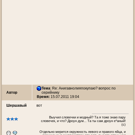
Тема
: Re: Анигавнолияпокупаю? вопрос по
Автор
серийнику
Время:
15.07.2011 19:04
Шершавый
вот
Выучил словечки и модный? Та я тоже знаю пару
словечек, и что? Дроун дум... Та ты сам дроун е*аный!
(с)
Oтдельно мерится окружность левого и правого яйца, и