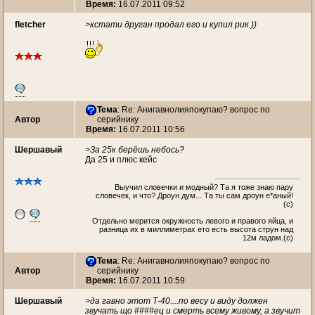
Время:
16.07.2011 09:52
fletcher
>кстати друган продал его и купил рик ))
Тема
: Re: Анигавнолияпокупаю? вопрос по
Автор
серийнику
Время:
16.07.2011 10:56
Шершавый
>За 25к берёшь небось?
Да 25 и плюс кейс
Выучил словечки и модный? Та я тоже знаю пару
словечек, и что? Дроун дум... Та ты сам дроун е*аный!
(с)
Oтдельно мерится окружность левого и правого яйца, и
разница их в миллиметрах ето есть высота струн над
12м ладом.(c)
Тема
: Re: Анигавнолияпокупаю? вопрос по
Автор
серийнику
Время:
16.07.2011 10:59
Шершавый
>да гавно этот Т-40....по весу и виду должен
звучать що ####ец и смерть всему живому, а звучит