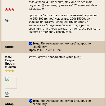
взвешивали, 4,8 кг весит, так что не все так
страшно )) например у меня жяб 75 японский был,
4,5 весил ))
просто он был из ольхи,а этот ясеневый) в уса они
по 250-300 гринов) + доставка 200) 15000ему
красная цена) звук - средненький на старые
японские не брэндовые басы похож) с риком
сравнивать ни в коем случае не нужно) все равно,что
шифтую с федором сравнивать)
Тема
: Re: Анигавнолияпокупаю? вопрос по
Автор
серийнику
Время:
16.07.2011 09:49
МХМ
кстати друган продал его и купил рик ))
Калуга
Прес и
musima
Тема
: Re: Анигавнолияпокупаю? вопрос по
Автор
серийнику