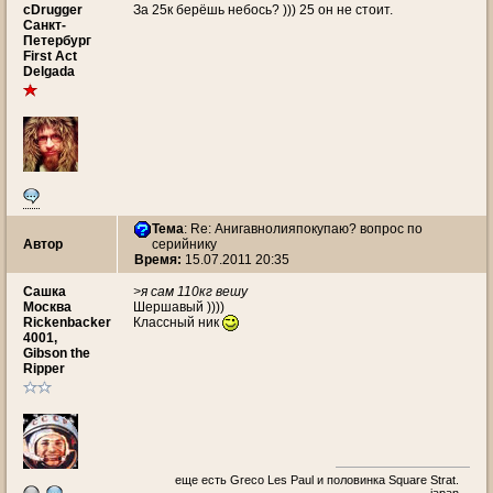
cDrugger
За 25к берёшь небось? ))) 25 он не стоит.
Санкт-
Петербург
First Act
Delgada
Тема
: Re: Анигавнолияпокупаю? вопрос по
Автор
серийнику
Время:
15.07.2011 20:35
Сашка
>я сам 110кг вешу
Москва
Шершавый ))))
Rickenbacker
Классный ник
4001,
Gibson the
Ripper
еще есть Greco Les Paul и половинка Square Strat.