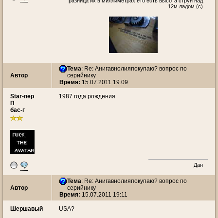
разница их в миллиметрах ето есть высота струн над
12м ладом.(c)
Тема
: Re: Анигавнолияпокупаю? вопрос по
Автор
серийнику
Время:
15.07.2011 19:09
Star-пер
1987 года рождения
П
бас-г
Дан
Тема
: Re: Анигавнолияпокупаю? вопрос по
Автор
серийнику
Время:
15.07.2011 19:11
Шершавый
USA?