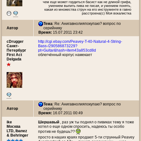
чем еще может гордиться басист как не длиной грифа,
умением выпить пива не писая, и умением понять,
какая из множества струн на его инструменте в гавно
расстроена(с) Моя вокалистка
Тема
: Re: Анигавнолияпокупаю? вопрос по
Автор
серийнику
Время:
15.07.2011 23:42
cDrugger
http://cgi.ebay.com/Peavey-T-40-Natural-4-String-
Санкт-
Bass-/290586873229?
Петербург
pt=Guitar&hash=item43a853cd8d
First Act
облегчённый корпус намекает
Delgada
Тема
: Re: Анигавнолияпокупаю? вопрос по
Автор
серийнику
Время:
16.07.2011 00:49
ike
Шершавый
, раз уж ты поднял о пивиках тему я тоже
Москва
хотел о еще одном спросить, надеюсь ты особо
LTD, Ibanez
против не будешь??
& Behringer
просто в наших краях продают 5-ти струнный Peavey