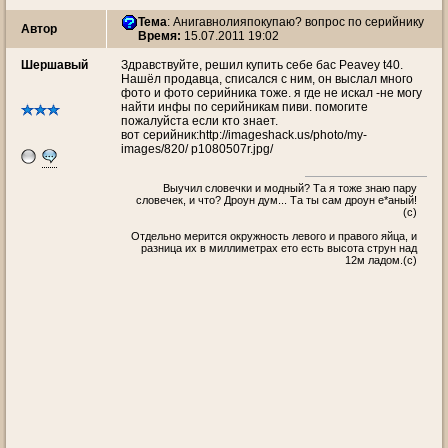
Тема
:
Анигавнолияпокупаю? вопрос по серийнику
Автор
Время:
15.07.2011 19:02
Шершавый
Здравствуйте, решил купить себе бас Peavey t40.
Нашёл продавца, списался с ним, он выслал много
фото и фото серийника тоже. я где не искал -не могу
найти инфы по серийникам пиви. помогите
пожалуйста если кто знает.
вот серийник:http://imageshack.us/photo/my-
images/820/ p1080507r.jpg/
Выучил словечки и модный? Та я тоже знаю пару
словечек, и что? Дроун дум... Та ты сам дроун е*аный!
(с)
Oтдельно мерится окружность левого и правого яйца, и
разница их в миллиметрах ето есть высота струн над
12м ладом.(c)