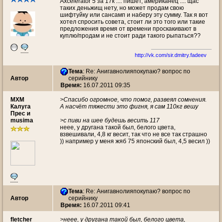
Axcelerator 5 за 17к .... пишет, американец .... щас
таких деньжищ нету, но может продам свою
шифтуйку или сансамп и наберу эту сумму. Так я вот
хотел спросить совета, стоит ли это того или такие
предложения время от времени проскакивают в
куплю/продам и не стоит ради такого рыпаться??
http://vk.com/sir.dmitry.fadeev
Тема
: Re: Анигавнолияпокупаю? вопрос по
Автор
серийнику
Время:
16.07.2011 09:35
МХМ
>Спасибо огромное, что помог, развеял сомнения.
Калуга
А насчёт тяжести это фигня, я сам 110кг вешу
Прес и
musima
>с пиви на шее будешь весить 117
неее, у другана такой был, белого цвета,
взвешивали, 4,8 кг весит, так что не все так страшно
)) например у меня жяб 75 японский был, 4,5 весил ))
Тема
: Re: Анигавнолияпокупаю? вопрос по
Автор
серийнику
Время:
16.07.2011 09:41
fletcher
>неее, у другана такой был, белого цвета,