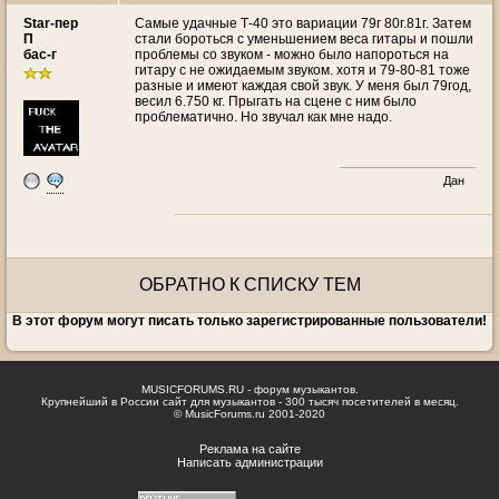
Star-пер
Самые удачные Т-40 это вариации 79г 80г.81г. Затем
П
стали бороться с уменьшением веса гитары и пошли
бас-г
проблемы со звуком - можно было напороться на
гитару с не ожидаемым звуком. хотя и 79-80-81 тоже
разные и имеют каждая свой звук. У меня был 79год,
весил 6.750 кг. Прыгать на сцене с ним было
проблематично. Но звучал как мне надо.
Дан
ОБРАТНО К СПИСКУ ТЕМ
В этот форум могут писать только зарегистрированные пользователи!
MUSICFORUMS.RU - форум музыкантов.
Крупнейший в России сайт для музыкантов - 300 тысяч посетителей в месяц.
© MusicForums.ru 2001-2020
Реклама на сайте
Написать администрации