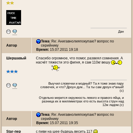
Дан
Тема
: Re: Анигавнолияпокупаю? вопрос по
Автор
серийнику
Время:
15.07.2011 19:18
Шершавый
Спасибо огромное, что помог, развеял сомнения. А
насчёт тяжести это фигня, я сам 110кг вешу
Выучил словечки и модный? Та я тоже знаю пару
словечек, и что? Дроун дум... Та ты сам дроун е*аный!
(с)
Oтдельно мерится окружность левого и правого яйца, и
разница их в миллиметрах ето есть высота струн над
12м ладом.(c)
Тема
: Re: Анигавнолияпокупаю? вопрос по
Автор
серийнику
Время:
15.07.2011 19:35
Star-пер
с пиви на шее будешь весить 117