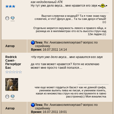
как недоделаный АТК
Ну тут уже дело вкуса... мне нравится его звук
Выучил словечки и модный? Та я тоже знаю пару
словечек, и что? Дроун дум... Та ты сам дроун е*аный!
(с)
Oтдельно мерится окружность левого и правого яйца, и
разница их в миллиметрах ето есть высота струн над
12м ладом.(c)
Тема
: Re: Анигавнолияпокупаю? вопрос по
Автор
серийнику
Время:
16.07.2011 14:14
Redrick
>Ну тут уже дело вкуса... мне нравится его звук
Санкт-
Петербург
да что там может нравится? Хотя не исключаю
Бас
может мне просто такой попался....
чем еще может гордиться басист как не длиной грифа,
умением выпить пива не писая, и умением понять,
какая из множества струн на его инструменте в гавно
расстроена(с) Моя вокалистка
Тема
: Re: Анигавнолияпокупаю? вопрос по
Автор
серийнику
Время:
16.07.2011 19:01