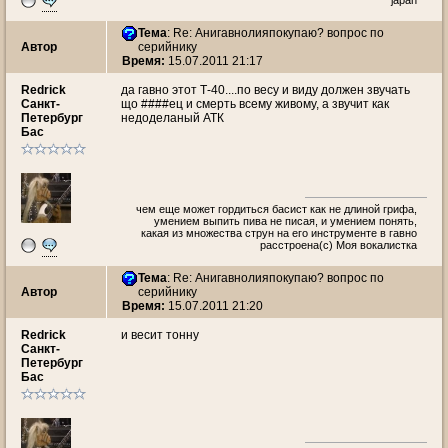
japan
Тема
: Re: Анигавнолияпокупаю? вопрос по
Автор
серийнику
Время:
15.07.2011 21:17
Redrick
да гавно этот Т-40....по весу и виду должен звучать
Санкт-
що ####ец и смерть всему живому, а звучит как
Петербург
недоделаный АТК
Бас
чем еще может гордиться басист как не длиной грифа,
умением выпить пива не писая, и умением понять,
какая из множества струн на его инструменте в гавно
расстроена(с) Моя вокалистка
Тема
: Re: Анигавнолияпокупаю? вопрос по
Автор
серийнику
Время:
15.07.2011 21:20
Redrick
и весит тонну
Санкт-
Петербург
Бас