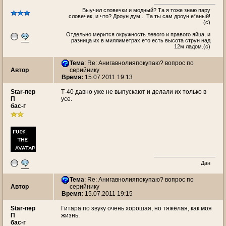
Выучил словечки и модный? Та я тоже знаю пару
словечек, и что? Дроун дум... Та ты сам дроун е*аный!
(с)
Oтдельно мерится окружность левого и правого яйца, и
разница их в миллиметрах ето есть высота струн над
12м ладом.(c)
Тема
: Re: Анигавнолияпокупаю? вопрос по
Автор
серийнику
Время:
15.07.2011 19:13
Star-пер
Т-40 давно уже не выпускают и делали их только в
П
усе.
бас-г
Дан
Тема
: Re: Анигавнолияпокупаю? вопрос по
Автор
серийнику
Время:
15.07.2011 19:15
Star-пер
Гитара по звуку очень хорошая, но тяжёлая, как моя
П
жизнь.
бас-г