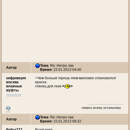
Тема
: Re: Нитро лак
Автор
Время:
15.01.2013 04:40
uнɸρɑвеρm
>Чем больше трешь тем матовее становится
москва
краска.
влажные
глянец для геев
муфты
смерть всему остальному
Тема
: Re: Нитро лак
Автор
Время:
15.01.2013 09:32
Police777
Road worn.