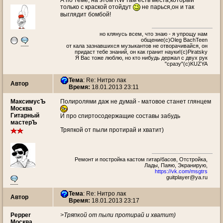
А по теме, на этом RW там есть места,который
только с краской отойдут
не парься,он и так
выглядит бомбой!
но клянусь всем, что знаю - я упрощу нам
общение(c)Oleg BachTeen
от кала зазнавшихся музыкантов не отворачивайся, он
придаст тебе знаний, он как гранит науки!(с)Piratsky
Я Вас тоже люблю, но кто нибудь держал с двух рук
"сразу"(c)KUZYA
Тема
: Re: Нитро лак
Автор
Время:
18.01.2013 23:11
МаксимусЪ
Полиролями даж не думай - матовое станет глянцем
Москва
Гитарный
И про спиртосодержащие составы забудь
мастерЪ
Тряпкой от пыли протирай и хватит)
Ремонт и постройка кастом гитар/басов, Отстройка,
Лады, Паяю, Экранирую,
https://vk.com/msgtrs
guitplayer@ya.ru
Тема
: Re: Нитро лак
Автор
Время:
18.01.2013 23:17
Pepper
>Тряпкой от пыли протирай и хватит)
Москва