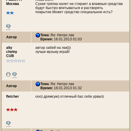
Москва
Сухая тряпка налет не стирает а влажные средства
будут быстро впитываться и растворять
покрытие.Может средство специальное есть?
Тема
: Re: Нитро лак
Автор
Время:
16.01.2013 01:03
alty
автор забей на лак)))
chelny
лучше музыку играй!
CUB
Тема
: Re: Нитро лак
Автор
Время:
16.01.2013 01:32
fletcher
ооо) дрямсую) отличный бас себе урвал)