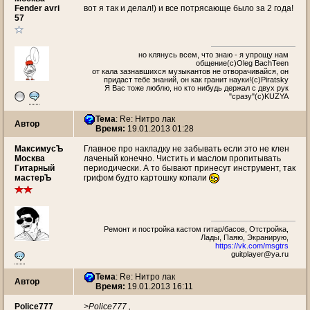
Fender avri
вот я так и делал!) и все потрясающе было за 2 года!
57
но клянусь всем, что знаю - я упрощу нам
общение(c)Oleg BachTeen
от кала зазнавшихся музыкантов не отворачивайся, он
придаст тебе знаний, он как гранит науки!(с)Piratsky
Я Вас тоже люблю, но кто нибудь держал с двух рук
"сразу"(c)KUZYA
Тема
: Re: Нитро лак
Автор
Время:
19.01.2013 01:28
МаксимусЪ
Главное про накладку не забывать если это не клен
Москва
лаченый конечно. Чистить и маслом пропитывать
Гитарный
периодически. А то бывают принесут инструмент, так
мастерЪ
грифом будто картошку копали
Ремонт и постройка кастом гитар/басов, Отстройка,
Лады, Паяю, Экранирую,
https://vk.com/msgtrs
guitplayer@ya.ru
Тема
: Re: Нитро лак
Автор
Время:
19.01.2013 16:11
Police777
>Police777 ,