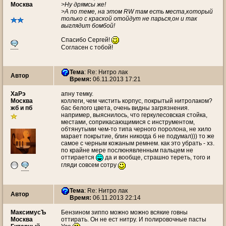
Москва
>Ну дрямсы же!
>А по теме, на этом RW там есть места,который
только с краской отойдут не парься,он и так
выглядит бомбой!
Спасибо Сергей!
Согласен с тобой!
Тема
: Re: Нитро лак
Автор
Время:
06.11.2013 17:21
ХаРэ
апну темку.
Москва
коллеги, чем чистить корпус, покрытый нитролаком?
жб и пб
бас белого цвета, очень видны загрязнения.
например, выяснилось, что геркулесовская стойка,
местами, соприкасающимися с инструментом,
обтянутыми чем-то типа черного поролона, не хило
марает покрытие, блин никогда б не подумал))) то же
самое с черным кожаным ремнем. как это убрать - хз.
по крайне мере послюнявленным пальцем не
оттирается
да и вообще, страшно тереть, того и
гляди совсем сотру
Тема
: Re: Нитро лак
Автор
Время:
06.11.2013 22:14
МаксимусЪ
Бензином зиппо можно можно всякие говны
Москва
оттирать. Он не ест нитру. И полировочные пасты