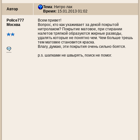
Тема
:
Нитро лак
Автор
Время:
15.01.2013 01:02
Police777
Всем привет!
Москва
Вопрос, кто как ухаживает за декой покрытой
нитролаком? Покрытие матовое, при стирании
налетов тряпкой образуются жирные разводы,
удалять которые не понятно чем. Чем больше трешь
тем матовее становится краска.
Влагу, думаю, эти покрытия очень сильно боятся.
p.s. шапками не швырять, поиск не помог.