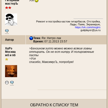
Гитарный
Усе
мастерЪ
Ремонт и постройка кастом гитар/басов, Отстройка,
Лады, Паяю, Экранирую,
https://vk.com/msgtrs
guitplayer@ya.ru
Тема
: Re: Нитро лак
Автор
Время:
07.11.2013 15:57
ХаРэ
>Бензином зиппо можно можно всякие говны
Москва
оттирать. Он не ест нитру. И полировочные
жб и пб
пасты
>Усе
спасибо, МаксимусЪ, попробую!
ОБРАТНО К СПИСКУ ТЕМ