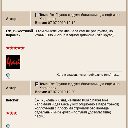
Тема
: Re: Группа с двумя басистами, да ещё и на
Автор
Хофнерах
Время:
07.07.2019 12:12
Ёж_к - костяной
В том смысле что два баса сам не раз рулил, но
порожек
чтобы Club и Violin в одном флаконе - это круто))
Хоть и знаешь ноты - всё равно (оно) ты…
Тема
: Re: Группа с двумя басистами, да ещё и на
Автор
Хофнерах
Время:
07.07.2019 12:20
fletcher
Ёж_к
, клевый бэнд, немного Kula Shaker мне
напомнил и два баса у них опционно в паре треков)
холлоубоди с плоскими струнами это вообще
отдельный мир) круто - получил удовольствие)
пасиб)