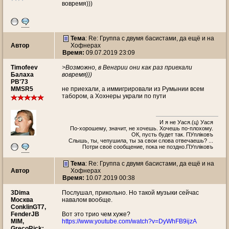
вовремя)))
Тема
: Re: Группа с двумя басистами, да ещё и на
Автор
Хофнерах
Время:
09.07.2019 23:09
Timofeev
>Возможно, в Венгрии они как раз приехали
Балаха
вовремя)))
PB'73
MMSR5
не приехали, а иммигрировали из Румынии всем
табором, а Хохнеры украли по пути
И я не Уася.(ц) Уася
По-хорошему, значит, не хочешь. Хочешь по-плохому.
ОК, пусть будет так. ПУплiковъ
Слышь, ты, чепушила, ты за свои слова отвечаешь? ...
Потри своё сообщение, пока не поздно.ПУплiковъ
Тема
: Re: Группа с двумя басистами, да ещё и на
Автор
Хофнерах
Время:
10.07.2019 00:38
3Dima
Послушал, прикольно. Но такой музыки сейчас
Москва
навалом вообще.
ConklinGT7,
FenderJB
Вот это трио чем хуже?
MIM,
https://www.youtube.com/watch?v=DyWhFB9ijzA
GrecoRick;