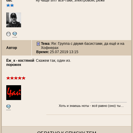
бас
ну чаще sm7 всё-таки, электровойс реже
Тема
: Re: Группа с двумя басистами, да ещё и на
Автор
Хофнерах
Время:
25.07.2019 13:15
Ёж_к - костяной
Скажем так, один из.
порожек
Хоть и знаешь ноты - всё равно (оно) ты…