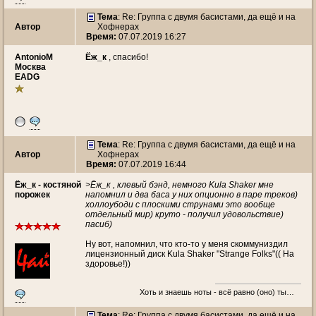
Тема
: Re: Группа с двумя басистами, да ещё и на
Автор
Хофнерах
Время:
07.07.2019 16:27
AntonioM
Ёж_к
, cпасибо!
Москва
EADG
Тема
: Re: Группа с двумя басистами, да ещё и на
Автор
Хофнерах
Время:
07.07.2019 16:44
Ёж_к - костяной
>Ёж_к , клевый бэнд, немного Kula Shaker мне
порожек
напомнил и два баса у них опционно в паре треков)
холлоубоди с плоскими струнами это вообще
отдельный мир) круто - получил удовольствие)
пасиб)
Ну вот, напомнил, что кто-то у меня скоммуниздил
лицензионный диск Kula Shaker "Strange Folks"(( На
здоровье!))
Хоть и знаешь ноты - всё равно (оно) ты…
Тема
: Re: Группа с двумя басистами, да ещё и на