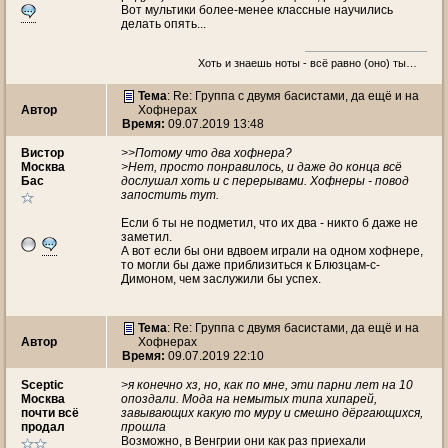
Вот мультики более-менее классные научились
делать опять...
Хоть и знаешь ноты - всё равно (оно) ты…
Тема
: Re: Группа с двумя басистами, да ещё и на
Автор
Хофнерах
Время:
09.07.2019 13:48
Вистор
>>Потому что два хофнера?
Москва
>Нет, просто понравилось, и даже до конца всё
Бас
дослушал хоть и с перерывами. Хофнеры - повод
запостить тут.
Если б ты не подметил, что их два - никто б даже не
заметил.
А вот если бы они вдвоем играли на одном хофнере,
то могли бы даже приблизиться к Блюзцам-с-
Димоном, чем заслужили бы успех.
Тема
: Re: Группа с двумя басистами, да ещё и на
Автор
Хофнерах
Время:
09.07.2019 22:10
Scеptic
>я конечно хз, но, как по мне, эти парни лет на 10
Москва
опоздали. Мода на немытых типа хипарей,
почти всё
завывающих какую то муру и смешно дёргающихся,
продал
прошла
Возможно, в Венгрии они как раз приехали