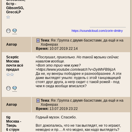
6стр -
GibsonSG,
GrecoLP
https://soundcloud.com/zorin-dmitry
Тема
: Re: Группа с двумя басистами, да ещё и на
Автор
Хофнерах
Время:
10.07.2019 22:14
Scеptic
>Послушал, прикольно. Но такой музыки сейчас
Москва
навалом вообще.
почти всё
>Вот это трио чем хуже?
продал
>https://www.youtube.com/watch?v=DyWhFB9ijzA
Да не, ну венгры пободрее и разнообразнее. А эти
даже выглядят уныло: пудель с этой танцовщицей
стоят друг друга, а негр сидит с такой рожей - под
чем я сюда вообще вписался?
Тема
: Re: Группа с двумя басистами, да ещё и на
Автор
Хофнерах
Время:
13.07.2019 23:22
tig
Годный музон. Спасибо.
Москва -
Тверь
Вот докопались, что не так выглядят, не то играют,
6 струн
немодно и пр.... А что модно, как надо выглядеть?