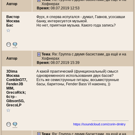
Автор
Хофнерах
Время:
08.07.2019 12:53
Вистор
Фуух, я сперва испугался - думал, Гавнов, усосавши
Москва
банку, интересуется музыкой.
Бас
Но нет, приятная музыка. Какого года запись?
Тема
: Re: Группа с двумя басистами, да ещё и на
Автор
Хофнерах
Время:
08.07.2019 15:39
3Dima
А какой практический (функциональный) смысл
Москва
одновременного использования двух басов?
ConklinGT7,
Есть же семиструнные гитары, восьмиструнные
FenderJB
басы, баритоны, Fender Bass VI наконец. ))
MIM,
GrecoRick;
6стр -
GibsonSG,
GrecoLP
https://soundcloud.com/zorin-dmitry
Тема
: Re: Группа с двумя басистами, да ещё и на