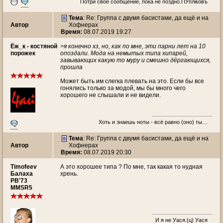
Потри своё сообщение, пока не поздно.ПУплiковъ
Тема
: Re: Группа с двумя басистами, да ещё и на
Автор
Хофнерах
Время:
08.07.2019 19:27
Ёж_к - костяной
>я конечно хз, но, как по мне, эти парни лет на 10
порожек
опоздали. Мода на немытых типа хипарей,
завывающих какую то муру и смешно дёргающихся,
прошла
Может быть им слегка плевать на это. Если бы все
гонялись только за модой, мы бы много чего
хорошего не слышали и не видели.
Хоть и знаешь ноты - всё равно (оно) ты…
Тема
: Re: Группа с двумя басистами, да ещё и на
Автор
Хофнерах
Время:
08.07.2019 20:30
Timofeev
А это хорошее типа ? По мне, так какая то нудная
Балаха
хрень.
PB'73
MMSR5
И я не Уася.(ц) Уася