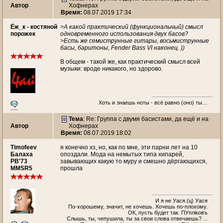
Автор
Хофнерах
Время:
08.07.2019 17:34
Ёж_к - костяной
>А какой практический (функциональный) смысл
порожек
одновременного использования двух басов?
>Есть же семиструнные гитары, восьмиструнные
басы, баритоны, Fender Bass VI наконец. ))
В общем - такой же, как практический смысл всей
музыки: вроде никакого, но здорово.
Хоть и знаешь ноты - всё равно (оно) ты…
Тема
: Re: Группа с двумя басистами, да ещё и на
Автор
Хофнерах
Время:
08.07.2019 18:02
Timofeev
я конечно хз, но, как по мне, эти парни лет на 10
Балаха
опоздали. Мода на немытых типа хипарей,
PB'73
завывающих какую то муру и смешно дёргающихся,
MMSR5
прошла
И я не Уася.(ц) Уася
По-хорошему, значит, не хочешь. Хочешь по-плохому.
ОК, пусть будет так. ПУплiковъ
Слышь, ты, чепушила, ты за свои слова отвечаешь? ...