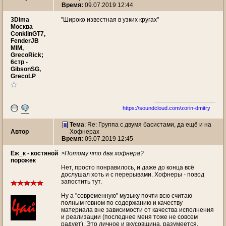
Время:
09.07.2019 12:44
3Dima
"Широко известная в узких кругах"
Москва
ConklinGT7,
FenderJB
MIM,
GrecoRick;
6стр -
GibsonSG,
GrecoLP
https://soundcloud.com/zorin-dmitry
Тема
: Re: Группа с двумя басистами, да ещё и на
Автор
Хофнерах
Время:
09.07.2019 12:45
Ёж_к - костяной
>Потому что два хофнера?
порожек
Нет, просто понравилось, и даже до конца всё
дослушал хоть и с перерывами. Хофнеры - повод
запостить тут.
Ну а "современную" музыку почти всю считаю
полным говном по содержанию и качеству
материала вне зависимости от качества исполнения
и реализации (последнее меня тоже не совсем
радует). Это личное и вкусовщина, разумеется.