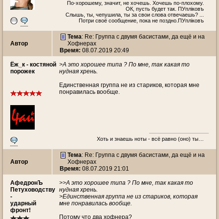
По-хорошему, значит, не хочешь. Хочешь по-плохому.
ОК, пусть будет так. ПУплiковъ
Слышь, ты, чепушила, ты за свои слова отвечаешь? ...
Потри своё сообщение, пока не поздно.ПУплiковъ
Тема
: Re: Группа с двумя басистами, да ещё и на
Автор
Хофнерах
Время:
08.07.2019 20:49
Ёж_к - костяной
>А это хорошее типа ? По мне, так какая то
порожек
нудная хрень.
Единственная группа не из стариков, которая мне
понравилась вообще.
Хоть и знаешь ноты - всё равно (оно) ты…
Тема
: Re: Группа с двумя басистами, да ещё и на
Автор
Хофнерах
Время:
08.07.2019 21:01
АфедронЪ
>>А это хорошее типа ? По мне, так какая то
Петуховодству
нудная хрень.
-
>Единственная группа не из стариков, которая
ударный
мне понравилась вообще.
фронт!
Потому что два хофнера?