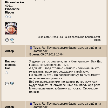
Rickenbacker
4001,
Gibson the
Ripper
еще есть Greco Les Paul и половинка Square Strat.
japan
Тема
: Re: Группа с двумя басистами, да ещё и на
Автор
Хофнерах
Время:
09.07.2019 10:04
Вистор
Я думал, ретро сначала, типа Кинг Кримсон, Ван Дер
Москва
Грааф, только не известные.
Бас
А для 2018 года странно немного - понимаешь, что
музыканты нарочито создавали такой звук.
Но зачем им это? По-современному-то быть может
интереснее получилось.
Всё-же, возможно именно за этот ретро-звук их и
будут слушать многочисленные любители арт-рока.
Многочисленные любители арт-рока... Оксюморон,
однако.
Тема
: Re: Группа с двумя басистами, да ещё и на
Автор
Хофнерах