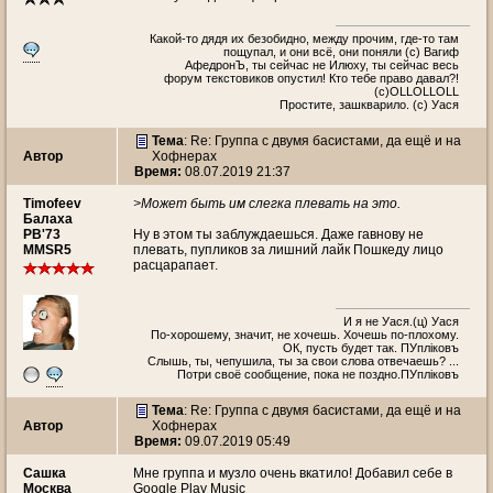
Какой-то дядя их безобидно, между прочим, где-то там
пощупал, и они всё, они поняли (с) Вагиф
АфедронЪ, ты сейчас не Илюху, ты сейчас весь
форум текстовиков опустил! Кто тебе право давал?!
(с)ОLLOLLOLL
Простите, зашкварило. (с) Уася
Тема
: Re: Группа с двумя басистами, да ещё и на
Автор
Хофнерах
Время:
08.07.2019 21:37
Timofeev
>Может быть им слегка плевать на это.
Балаха
PB'73
Ну в этом ты заблуждаешься. Даже гавнову не
MMSR5
плевать, пупликов за лишний лайк Пошкеду лицо
расцарапает.
И я не Уася.(ц) Уася
По-хорошему, значит, не хочешь. Хочешь по-плохому.
ОК, пусть будет так. ПУплiковъ
Слышь, ты, чепушила, ты за свои слова отвечаешь? ...
Потри своё сообщение, пока не поздно.ПУплiковъ
Тема
: Re: Группа с двумя басистами, да ещё и на
Автор
Хофнерах
Время:
09.07.2019 05:49
Сашка
Мне группа и музло очень вкатило! Добавил себе в
Москва
Google Play Music