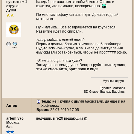
пустоты + 1
Каждый рак застрял в своём болоте. Оттого и
струна
кажется, что немодно, несовременно.
души
По мне так пофигу как выглядят. Делают годный
материал.
Ну и музыка... Всё возвращается на круги своя.
Развитие идёт по спирали.
>негр сидит с такой рожей
Первым делом обратил внимание на барабанера.
Буд-то всю ночь бухал, а за 3 часа до выступления
ему сказали остановиться, чтобы не про##### эфир.
>Вот это трио чем хуже?
Так музло совсем другое. Венгры рубят психоделию,
эти же смесь бита, брит попа и инди.
Музыка струн.
Egnater, Marshall
SD Grape, Ibanez, Bacchus
Тема
: Re: Группа с двумя басистами, да ещё и на
Автор
Хофнерах
Время:
22.07.2019 17:05
artemiy76
ведущий, в re20 вещающий )))
Москва
бас