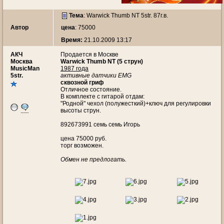
Тема
:
Warwick Thumb NT 5str. 87г.в.
Автор
цена
: 75000
Время:
21.10.2009 13:17
АКЧ
Продается в Москве
Москва
Warwick Thumb NT (5 струн)
MusicMan
1987 года
5str.
активные датчики EMG
сквозной гриф
Отличное состояние.
В комплекте с гитарой отдам:
"Родной" чехол (полужесткий)+ключ для регулировки
высоты струн.
892673991 семь семь Игорь
цена 75000 руб.
торг возможен.
Обмен не предлогать.