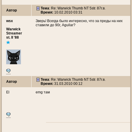
Тема
: Re: Warwick Thumb NT 5str. 87г.в.
Автор
Время:
10.02.2010 03:31
wsx
Зверь! Всегда было интересно, что за преды на них
ставили до 90г, Aguilar?
Warwick
Streamer
st. II '88
Тема
: Re: Warwick Thumb NT 5str. 87г.в.
Автор
Время:
31.03.2010 00:12
El
emg там