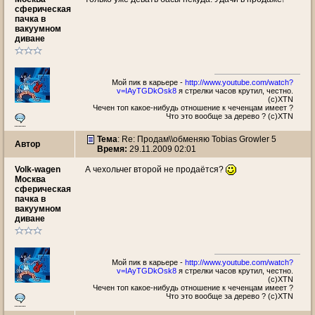
сферическая
пачка в
вакуумном
диване
Мой пик в карьере -
http://www.youtube.com/watch?
v=IAyTGDkOsk8
я стрелки часов крутил, честно.
(с)XTN
Чечен топ какое-нибудь отношение к чеченцам имеет ?
Что это вообще за дерево ? (c)XTN
Тема
: Re: Продам\\обменяю Tobias Growler 5
Автор
Время:
29.11.2009 02:01
Volk-wagen
А чехольчег второй не продаётся?
Москва
сферическая
пачка в
вакуумном
диване
Мой пик в карьере -
http://www.youtube.com/watch?
v=IAyTGDkOsk8
я стрелки часов крутил, честно.
(с)XTN
Чечен топ какое-нибудь отношение к чеченцам имеет ?
Что это вообще за дерево ? (c)XTN