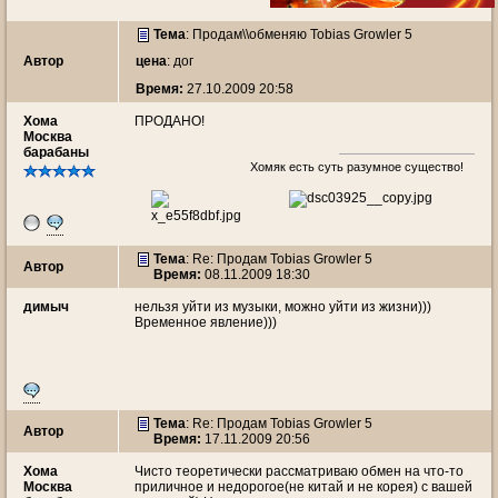
Тема
:
Продам\\обменяю Tobias Growler 5
Автор
цена
: дог
Время:
27.10.2009 20:58
Хома
ПРОДАНО!
Москва
барабаны
Хомяк есть суть разумное существо!
Тема
: Re: Продам Tobias Growler 5
Автор
Время:
08.11.2009 18:30
димыч
нельзя уйти из музыки, можно уйти из жизни)))
Временное явление)))
Тема
: Re: Продам Tobias Growler 5
Автор
Время:
17.11.2009 20:56
Хома
Чисто теоретически рассматриваю обмен на что-то
Москва
приличное и недорогое(не китай и не корея) с вашей