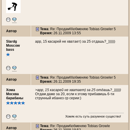
Тема
: Re: Продам\\\\обменяю Tobias Growler 5
Автор
Время:
26.11.2009 13:55
Slardg
арр, 15 касарей не хватает) за 25 отдашь?_))))))
Moscow
bass
Тема
: Re: Продам\\\\обменяю Tobias Growler 5
Автор
Время:
26.11.2009 19:35
Хома
>арр, 15 касарей не хватает) за 25 отдашь?_))))))
Москва
Отдам даже за 20, если к этому прибавишь 6-ти
барабаны
струнный ибанез ср серии:)
Хомяк есть суть разумное существо!
Тема
: Re: Продам\\обменяю Tobias Growle
Автор