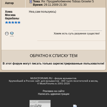
Тема
: Re: Продам\\обменяю Tobias Growler 5
Автор
Время:
29.11.2009 21:30
Хома
Неа,сам пользуюсь)
Москва
барабаны
Хомяк есть суть разумное существо!
ОБРАТНО К СПИСКУ ТЕМ
В этот форум могут писать только зарегистрированные пользователи!
MUSICFORUMS.RU - форум музыкантов.
Крупнейший в России сайт для музыкантов - 300 тысяч посетителей в месяц.
© MusicForums.ru 2001-2020
Реклама на сайте
Написать администрации