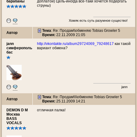
барабаны
доплатой) Цель-иногда все-таки хочется подергать
струны)
Хомяк есть суть разумное существо!
Тема
: Re: Продам\\обменяю Tobias Growler 5
Автор
Время:
22.11.2009 21:05
jann
http://vkontakte.ru/album29724069_79248617
как такой
симферополь
вариант обмена?
бас
jann
Тема
: Re: Продам\\\\обменяю Tobias Growler 5
Автор
Время:
25.11.2009 14:21
DEMON D M
отличная палка!
Москва
BASS
VOCALS