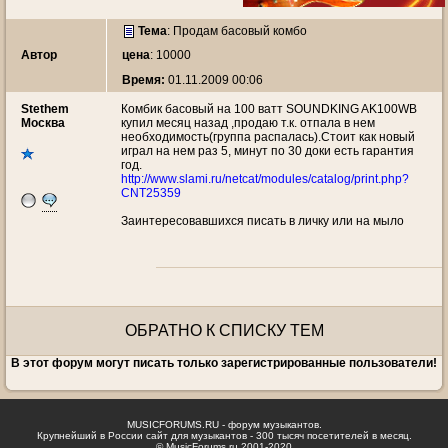
Тема
:
Продам басовый комбо
Автор
цена
: 10000
Время:
01.11.2009 00:06
Stethem
Комбик басовый на 100 ватт SOUNDKING AK100WB
Москва
купил месяц назад ,продаю т.к. отпала в нем
необходимость(группа распалась).Стоит как новый
играл на нем раз 5, минут по 30 доки есть гарантия
год.
http://www.slami.ru/netcat/modules/catalog/print.php?
CNT25359
Заинтересовавшихся писать в личку или на мыло
ОБРАТНО К СПИСКУ ТЕМ
В этот форум могут писать только зарегистрированные пользователи!
MUSICFORUMS.RU - форум музыкантов.
Крупнейший в России сайт для музыкантов - 300 тысяч посетителей в месяц.
© MusicForums.ru 2001-2020