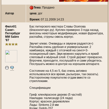
Тема
:
Продано
Автор
цена
: дог
Время:
07.11.2009 14:23
Филл01
Бас питерского мастера Славы Осипова
Санкт-
(блазонгитарс.ру). Куплен примерно 3 года назад,
Петербург
внесены некоторые модификации, новая фурнитура,
MM Sabre
распайка, струны сквозь корпус.
'87
Звучит клево. Очевидцы и звукачи радуются=)
Распайка очень удобная и универсальная: 2
хамбакера, каждый с отсечкой на сингл+3-
позиционный свич. Звук можнео нарулить и яркий
слеповый и жЫрный злой. Строй держит прекрасно.
Впрочем, приходите, послушайте и сами убедитесь.
Послушать можно в центре на хорошем аппарате.
Состояние на 4,5 из 5, бас очень активно
использвоался все время, рызыгран, так сказать).
Расторопному покупателю отдам вместе со
стреплоками.
Спецификации
Гриф: клен/красное дерево (5 частей)
Накладка: палисандр (24 лада)
Корпус: красное дерево/клен
Лады: Sintoms 2,8 мм
Колки: Gotoh-707