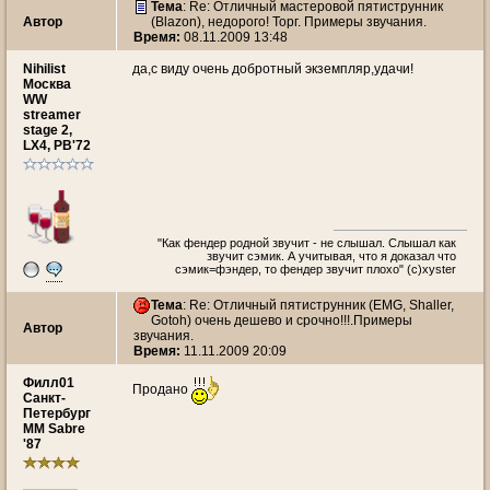
Тема
: Re: Отличный мастеровой пятиструнник
Автор
(Blazon), недорого! Торг. Примеры звучания.
Время:
08.11.2009 13:48
Nihilist
да,с виду очень добротный экземпляр,удачи!
Москва
WW
streamer
stage 2,
LX4, PB'72
"Как фендер родной звучит - не слышал. Слышал как
звучит сэмик. А учитывая, что я доказал что
сэмик=фэндер, то фендер звучит плохо" (c)xyster
Тема
: Re: Отличный пятиструнник (EMG, Shaller,
Gotoh) очень дешево и срочно!!!.Примеры
Автор
звучания.
Время:
11.11.2009 20:09
Филл01
Продано
Санкт-
Петербург
MM Sabre
'87