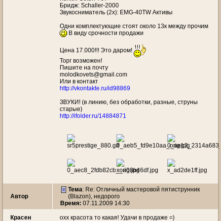
Бридж: Schaller-2000
Звукосниматель (2х): EMG-40TW Активы
Одни комплектующие стоят около 13к между прочим
В виду срочности продажи
Цена 17.000!!! Это даром!
Торг возможен!
Пишите на почту
molodkovets@gmail.com
Или в контакт
http://vkontakte.ru/id98869
ЗВУКИ! (в линию, без обработки, разные, струны
старые)
http://ifolder.ru/14884871
Тема
: Re: Отличный мастеровой пятиструнник
Автор
(Blazon), недорого
Время:
07.11.2009 14:30
Красен
охх красота то какая! Удачи в продаже =)