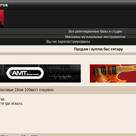
Все репетиционные базы и студии
Магазины музыкальных инструментов
Вы не зарегистрированы
Продам / куплю бас-гитару
 басовые 16ом 100ватт очнужно
тке.
те где искать