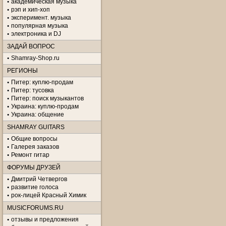
академическая музыка
рэп и хип-хоп
эксперимент. музыка
популярная музыка
электроника и DJ
ЗАДАЙ ВОПРОС
Shamray-Shop.ru
РЕГИОНЫ
Питер: куплю-продам
Питер: тусовка
Питер: поиск музыкантов
Украина: куплю-продам
Украина: общение
SHAMRAY GUITARS
Общие вопросы
Галерея заказов
Ремонт гитар
ФОРУМЫ ДРУЗЕЙ
Дмитрий Четвергов
развитие голоса
рок-лицей Красный Химик
MUSICFORUMS.RU
отзывы и предложения