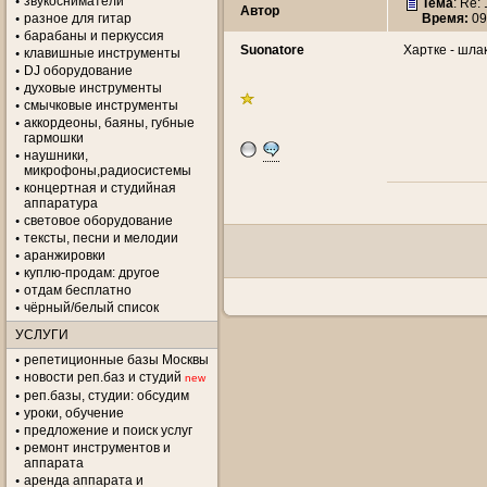
звукосниматели
Тема
: Re:
Автор
разное для гитар
Время:
09
барабаны и перкуссия
Suonatore
Хартке - шлак
клавишные инструменты
DJ оборудование
духовые инструменты
смычковые инструменты
аккордеоны, баяны, губные
гармошки
наушники,
микрофоны,радиосистемы
концертная и студийная
аппаратура
световое оборудование
тексты, песни и мелодии
аранжировки
куплю-продам: другое
отдам бесплатно
чёрный/белый список
УСЛУГИ
репетиционные базы Москвы
новости реп.баз и студий
new
реп.базы, студии: обсудим
уроки, обучение
предложение и поиск услуг
ремонт инструментов и
аппарата
аренда аппарата и