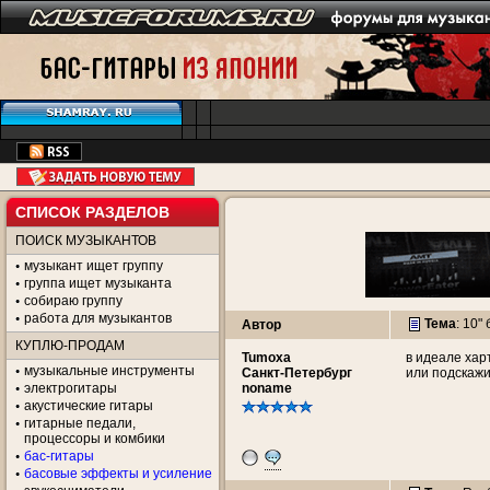
СПИСОК РАЗДЕЛОВ
ПОИСК МУЗЫКАНТОВ
музыкант ищет группу
группа ищет музыканта
собираю группу
работа для музыкантов
Тема
:
10"
Автор
КУПЛЮ-ПРОДАМ
Tumoxa
в идеале хар
музыкальные инструменты
Санкт-Петербург
или подскажи
электрогитары
noname
акустические гитары
гитарные педали,
процессоры и комбики
бас-гитары
басовые эффекты и усиление