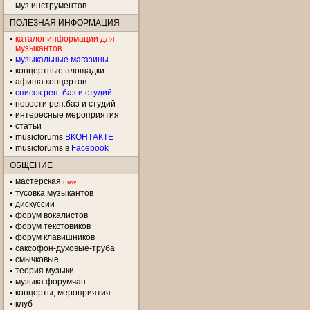
муз.инструментов
ПОЛЕЗНАЯ ИНФОРМАЦИЯ
каталог информации для
музыкантов
музыкальные магазины
концертные площадки
aфиша концертов
список реп. баз и студий
новости реп.баз и студий
интересные мероприятия
статьи
musicforums
ВКОНТАКТЕ
musicforums в
Facebook
ОБЩЕНИЕ
мастерская
new
тусовка музыкантов
дискуссии
форум вокалистов
форум текстовиков
форум клавишников
саксофон-духовые-труба
смычковые
теория музыки
музыка форумчан
концерты, мероприятия
клуб