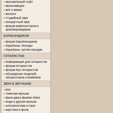
музыкальный софт
мультимедиа
всё о маках
железо
студийный звук
концертный звук
форум композиторов и
аранжировщиков
БАРАБАНЩИКАМ
форум барабанщиков
барабаны: беседы
барабаны: куплю-продам
ГИТАРИСТАМ
информация для гитаристов
форум гитаристов
форум бас-гитаристов
обсуждение педалей,
процессоров и комбиков
ЗВУК И ЗВУЧАНИЕ
рок
тяжелая музыка
фанк-джаз-фьюжн-блюз
инди и другая музыка
альтернатива и панк
акустика и фолк