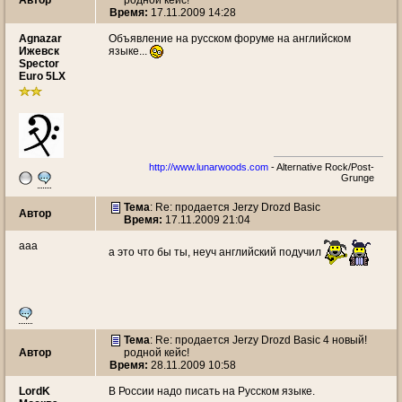
Автор
родной кейс!
Время:
17.11.2009 14:28
Agnazar
Объявление на русском форуме на английском
Ижевск
языке...
Spector
Euro 5LX
http://www.lunarwoods.com
- Alternative Rock/Post-
Grunge
Тема
: Re: продается Jerzy Drozd Basic
Автор
Время:
17.11.2009 21:04
aaa
а это что бы ты, неуч английский подучил
Тема
: Re: продается Jerzy Drozd Basic 4 новый!
Автор
родной кейс!
Время:
28.11.2009 10:58
LordK
В России надо писать на Русском языке.