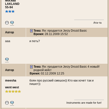
Москва
LAKLAND
55-94
Ата-та
Тема
: Re: продается Jerzy Drozd Basic
Автор
Время:
28.11.2009 15:52
aaa
и петь?
Тема
: Re: продается Jerzy Drozd Basic 4 новый!
Автор
родной кейс!
Время:
02.12.2009 12:25
meesha
боян про русский смешон)) Кто как хочет так и
пишет))
went west
Instruments are made for fun!