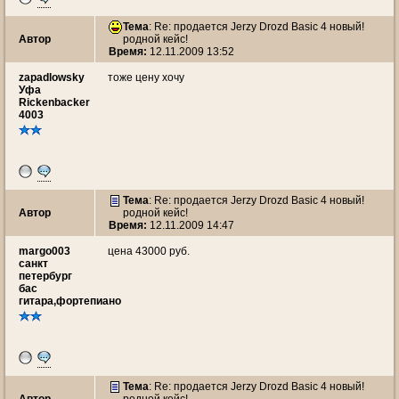
Тема
: Re: продается Jerzy Drozd Basic 4 новый!
Автор
родной кейс!
Время:
12.11.2009 13:52
zapadlowsky
тоже цену хочу
Уфа
Rickenbacker
4003
Тема
: Re: продается Jerzy Drozd Basic 4 новый!
Автор
родной кейс!
Время:
12.11.2009 14:47
margo003
цена 43000 руб.
санкт
петербург
бас
гитара,фортепиано
Тема
: Re: продается Jerzy Drozd Basic 4 новый!