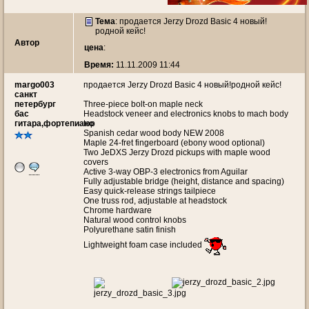
Тема
:
продается Jerzy Drozd Basic 4 новый!
родной кейс!
Автор
цена
:
Время:
11.11.2009 11:44
margo003
продается Jerzy Drozd Basic 4 новый!родной кейс!
санкт
петербург
Three-piece bolt-on maple neck
бас
Headstock veneer and electronics knobs to mach body
гитара,фортепиано
top
Spanish cedar wood body NEW 2008
Maple 24-fret fingerboard (ebony wood optional)
Two JeDXS Jerzy Drozd pickups with maple wood
covers
Active 3-way OBP-3 electronics from Aguilar
Fully adjustable bridge (height, distance and spacing)
Easy quick-release strings tailpiece
One truss rod, adjustable at headstock
Chrome hardware
Natural wood control knobs
Polyurethane satin finish
Lightweight foam case included