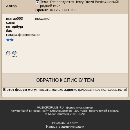
Тема
: Re: продается Jerzy Drozd Basic 4 новый!
Автор
родной кейс!
Время:
04.12.2009 10:08
margo003
продано!
санкт
петербург
бас
гитара,фортепиано
ОБРАТНО К СПИСКУ ТЕМ
В этот форум могут писать только зарегистрированные пользователи!
MUSICFORUMS.RU - форум музыкантов.
Крупнейший в России сайт для музыкантов - 300 тысяч посетителей в месяц.
© MusicForums.ru 2001-2020
Реклама на сайте
Написать администрации