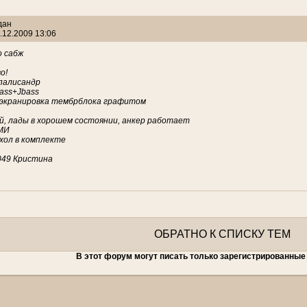
дан
.12.2009 13:06
 сабж
о!
палисандр
ass+Jbass
экранировка тембрблока графитом
й, лады в хорошем состоянии, анкер работает
МИ
хол в комплекте
049 Кристина
ОБРАТНО К СПИСКУ ТЕМ
В этот форум могут писать только зарегистрированные