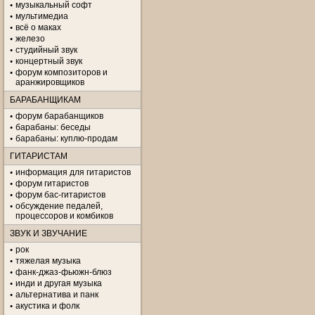
музыкальный софт
мультимедиа
всё о маках
железо
студийный звук
концертный звук
форум композиторов и
аранжировщиков
БАРАБАНЩИКАМ
форум барабанщиков
барабаны: беседы
барабаны: куплю-продам
ГИТАРИСТАМ
информация для гитаристов
форум гитаристов
форум бас-гитаристов
обсуждение педалей,
процессоров и комбиков
ЗВУК И ЗВУЧАНИЕ
рок
тяжелая музыка
фанк-джаз-фьюжн-блюз
инди и другая музыка
альтернатива и панк
акустика и фолк