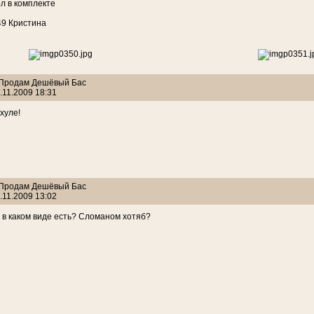
л в комплекте
49 Кристина
: Продам Дешёвый Бас
.11.2009 18:31
хуле!
: Продам Дешёвый Бас
.11.2009 13:02
ь в каком виде есть? Сломаном хотяб?