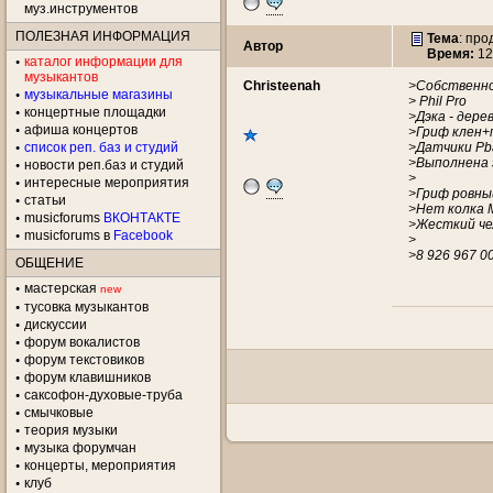
муз.инструментов
ПОЛЕЗНАЯ ИНФОРМАЦИЯ
Тема
: про
Автор
Время:
12
каталог информации для
музыкантов
Christeenah
>Собственно
музыкальные магазины
> Phil Pro
концертные площадки
>Дэка - дерев
aфиша концертов
>Гриф клен+
список реп. баз и студий
>Датчики Pb
>Выполнена 
новости реп.баз и студий
>
интересные мероприятия
>Гриф ровны
статьи
>Нет колка 
musicforums
ВКОНТАКТЕ
>Жесткий че
musicforums в
Facebook
>
>8 926 967 0
ОБЩЕНИЕ
мастерская
new
тусовка музыкантов
дискуссии
форум вокалистов
форум текстовиков
форум клавишников
саксофон-духовые-труба
смычковые
теория музыки
музыка форумчан
концерты, мероприятия
клуб