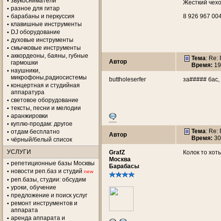
звукосниматели
Жесткий чехо
разное для гитар
барабаны и перкуссия
8 926 967 00
клавишные инструменты
DJ оборудование
духовые инструменты
смычковые инструменты
аккордеоны, баяны, губные
Тема
: Re
Автор
гармошки
Время:
19
наушники,
микрофоны,радиосистемы
buttholeserfer
за##### бас, 
концертная и студийная
аппаратура
световое оборудование
тексты, песни и мелодии
аранжировки
куплю-продам: другое
Тема
: Re
отдам бесплатно
Автор
Время:
30
чёрный/белый список
УСЛУГИ
GrafZ
Колок то хот
Москва
репетиционные базы Москвы
Барабасы
новости реп.баз и студий
new
реп.базы, студии: обсудим
уроки, обучение
предложение и поиск услуг
ремонт инструментов и
аппарата
аренда аппарата и