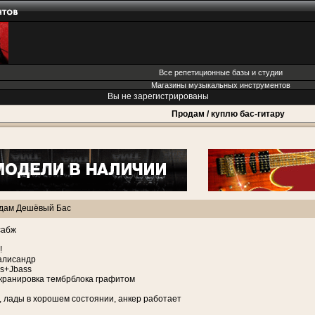
Все репетиционные базы и студии
Магазины музыкальных инструментов
Вы не зарегистрированы
Продам / куплю бас-гитару
дам Дешёвый Бас
сабж
!
алисандр
ss+Jbass
кранировка тембрблока графитом
 лады в хорошем состоянии, анкер работает
И