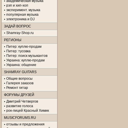
академическая музыка
рэп и хип-хоп
эксперимент. музыка
популярная музыка
электроника и DJ
ЗАДАЙ ВОПРОС
Shamray-Shop.ru
РЕГИОНЫ
Питер: куплю-продам
Питер: тусовка
Питер: поиск музыкантов
Украина: куплю-продам
Украина: общение
SHAMRAY GUITARS
Общие вопросы
Галерея заказов
Ремонт гитар
ФОРУМЫ ДРУЗЕЙ
Дмитрий Четвергов
развитие голоса
рок-лицей Красный Химик
MUSICFORUMS.RU
отзывы и предложения