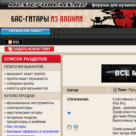
СПИСОК РАЗДЕЛОВ
ПОИСК МУЗЫКАНТОВ
музыкант ищет группу
группа ищет музыканта
собираю группу
работа для музыкантов
Тема
:
Про
Автор
КУПЛЮ-ПРОДАМ
Christeenah
Собственно 
музыкальные инструменты
Phil Pro
электрогитары
Дэка - дерево
Гриф клен+п
акустические гитары
Датчики Pba
гитарные педали,
Выполнена э
процессоры и комбики
бас-гитары
Гриф ровный,
басовые эффекты и усиление
Нет колка М