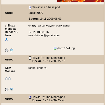
Тема
:
line 6 bass pod
Автор
цена
: 5000
Время:
19.11.2009 08:03
chilisav
оч крутая штука для соих денег
moscow
Bender P-
+7926186-8116
bass
или chilisav@gmail.com
Тема
: Re: line 6 bass pod
Автор
Время:
19.11.2009 22:15
KEM
говно. дорого.
Москва
Тема
: Re: line 6 bass pod
Автор
Время:
19.11.2009 22:45