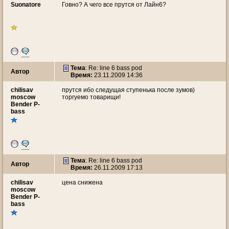
Suonatore
Говно? А чего все прутся от Лайн6?
Тема
: Re: line 6 bass pod
Автор
Время:
23.11.2009 14:36
chilisav
прутся ибо следущая ступенька после зумов)
moscow
торгуемо товарищи!
Bender P-
bass
Тема
: Re: line 6 bass pod
Автор
Время:
26.11.2009 17:13
chilisav
цена снижена
moscow
Bender P-
bass