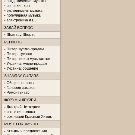
академическая музыка
рэп и хип-хоп
эксперимент. музыка
популярная музыка
электроника и DJ
ЗАДАЙ ВОПРОС
Shamray-Shop.ru
РЕГИОНЫ
Питер: куплю-продам
Питер: тусовка
Питер: поиск музыкантов
Украина: куплю-продам
Украина: общение
SHAMRAY GUITARS
Общие вопросы
Галерея заказов
Ремонт гитар
ФОРУМЫ ДРУЗЕЙ
Дмитрий Четвергов
развитие голоса
рок-лицей Красный Химик
MUSICFORUMS.RU
отзывы и предложения