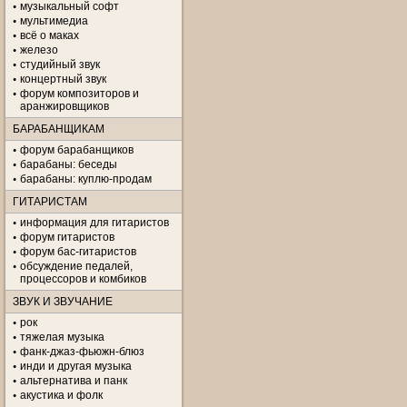
музыкальный софт
мультимедиа
всё о маках
железо
студийный звук
концертный звук
форум композиторов и
аранжировщиков
БАРАБАНЩИКАМ
форум барабанщиков
барабаны: беседы
барабаны: куплю-продам
ГИТАРИСТАМ
информация для гитаристов
форум гитаристов
форум бас-гитаристов
обсуждение педалей,
процессоров и комбиков
ЗВУК И ЗВУЧАНИЕ
рок
тяжелая музыка
фанк-джаз-фьюжн-блюз
инди и другая музыка
альтернатива и панк
акустика и фолк