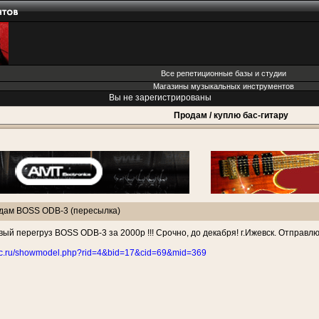
Все репетиционные базы и студии
Магазины музыкальных инструментов
Вы не зарегистрированы
Продам / куплю бас-гитару
дам BOSS ODB-3 (пересылка)
ый перегруз BOSS ODB-3 за 2000р !!! Срочно, до декабря! г.Ижевск. Отправлю
sic.ru/showmodel.php?rid=4&bid=17&cid=69&mid=369