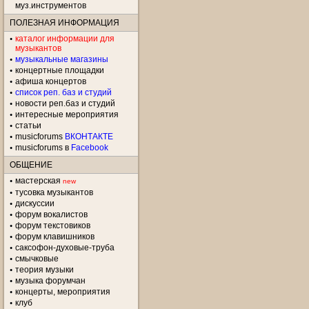
муз.инструментов
ПОЛЕЗНАЯ ИНФОРМАЦИЯ
каталог информации для
музыкантов
музыкальные магазины
концертные площадки
aфиша концертов
список реп. баз и студий
новости реп.баз и студий
интересные мероприятия
статьи
musicforums
ВКОНТАКТЕ
musicforums в
Facebook
ОБЩЕНИЕ
мастерская
new
тусовка музыкантов
дискуссии
форум вокалистов
форум текстовиков
форум клавишников
саксофон-духовые-труба
смычковые
теория музыки
музыка форумчан
концерты, мероприятия
клуб