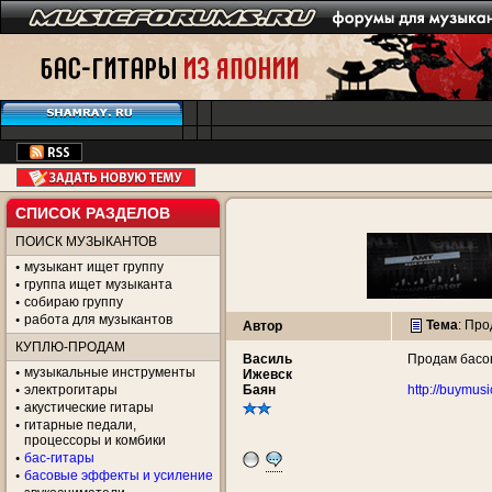
СПИСОК РАЗДЕЛОВ
ПОИСК МУЗЫКАНТОВ
музыкант ищет группу
группа ищет музыканта
собираю группу
работа для музыкантов
Тема
:
Про
Автор
КУПЛЮ-ПРОДАМ
Василь
Продам басов
музыкальные инструменты
Ижевск
электрогитары
Баян
http://buymu
акустические гитары
гитарные педали,
процессоры и комбики
бас-гитары
басовые эффекты и усиление