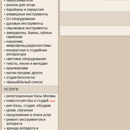
звукосниматели
разное для гитар
барабаны и перкуссия
клавишные инструменты
DJ оборудование
духовые инструменты
смычковые инструменты
аккордеоны, баяны, губные
гармошки
наушники,
микрофоны,радиосистемы
концертная и студийная
аппаратура
световое оборудование
тексты, песни и мелодии
аранжировки
куплю-продам: другое
отдам бесплатно
чёрный/белый список
УСЛУГИ
репетиционные базы Москвы
новости реп.баз и студий
new
реп.базы, студии: обсудим
уроки, обучение
предложение и поиск услуг
ремонт инструментов и
аппарата
аренда аппарата и