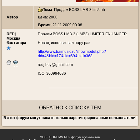
Тема
:
Продам BOSS LMB-3 lim/enh
Автор
цена
: 2000
Время:
21.11.2009 00:08
REDj
Продам BOSS LMB-3 (LMB3) LIMITER ENHANCER
Москва
бас гитара
Новая, использовал пару раз.
http://www.baimusic.ru/showmodel.php?
rid=4&bid=17&cid=69&mid=368
redj.hey@gmail.com
ICQ: 300994086
ОБРАТНО К СПИСКУ ТЕМ
В этот форум могут писать только зарегистрированные пользователи!
MUSICFORUMS.RU - форум музыкантов.