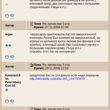
цельного куска дерева (не фанера и не агатис),
кленовый гриф, два сингловых звучка с большими
сердечниками. Пиши в л.с.
Тема
: Re: куплю бас 5 стр.
Автор
Время:
27.11.2009 02:06
legas
>legas могу предложить бас от американской
конторы Peavy. Бас конечно не американский, но
корпус из цельного куска дерева (не фанера и не
агатис), кленовый гриф, два сингловых звучка с
большими сердечниками. Пиши в л.с.
спасибо, этот бас не интересует
Тема
: Re: куплю бас 5 стр.
Автор
Время:
29.11.2009 22:52
Konstan10
предлогаю бас за эти деньги если надо перешлю
St-
http://vkontakte.ru/photo-365_144755979
Petersburg
Cort b5
Тема
: Re: куплю бас 5 стр.