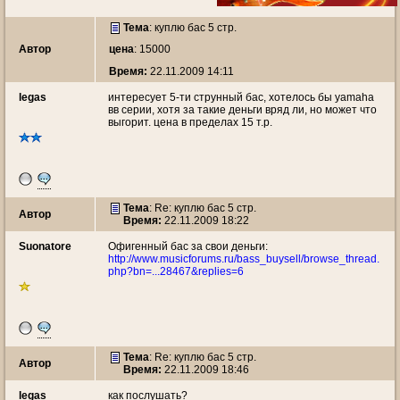
Тема
:
куплю бас 5 стр.
Автор
цена
: 15000
Время:
22.11.2009 14:11
legas
интересует 5-ти струнный бас, хотелось бы yamaha
вв серии, хотя за такие деньги вряд ли, но может что
выгорит. цена в пределах 15 т.р.
Тема
: Re: куплю бас 5 стр.
Автор
Время:
22.11.2009 18:22
Suonatore
Офигенный бас за свои деньги:
http://www.musicforums.ru/bass_buysell/browse_thread.
php?bn=...28467&replies=6
Тема
: Re: куплю бас 5 стр.
Автор
Время:
22.11.2009 18:46
legas
как послушать?