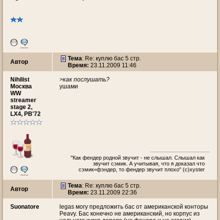
Тема
: Re: куплю бас 5 стр.
Автор
Время:
23.11.2009 11:46
Nihilist
>как послушать?
Москва
ушами
WW
streamer
stage 2,
LX4, PB'72
"Как фендер родной звучит - не слышал. Слышал как
звучит сэмик. А учитывая, что я доказал что
сэмик=фэндер, то фендер звучит плохо" (c)xyster
Тема
: Re: куплю бас 5 стр.
Автор
Время:
23.11.2009 22:36
Suonatore
legas могу предложить бас от американской конторы
Peavy. Бас конечно не американский, но корпус из