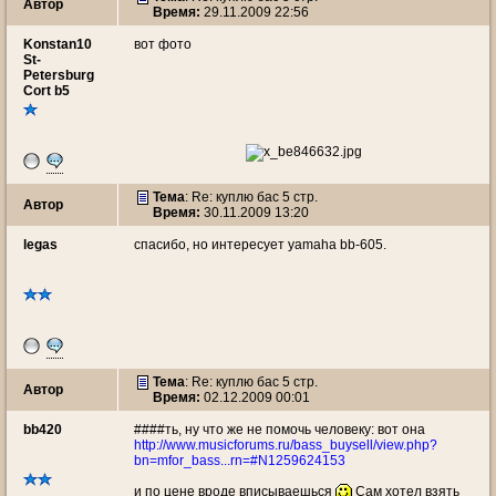
Автор
Время:
29.11.2009 22:56
Konstan10
вот фото
St-
Petersburg
Cort b5
Тема
: Re: куплю бас 5 стр.
Автор
Время:
30.11.2009 13:20
legas
спасибо, но интересует yamaha bb-605.
Тема
: Re: куплю бас 5 стр.
Автор
Время:
02.12.2009 00:01
bb420
####ть, ну что же не помочь человеку: вот она
http://www.musicforums.ru/bass_buysell/view.php?
bn=mfor_bass...rn=#N1259624153
и по цене вроде вписываешься
Сам хотел взять