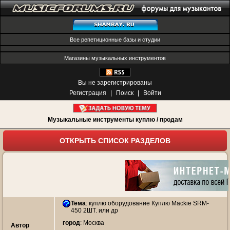
Все репетиционные базы и студии
Магазины музыкальных инструментов
Вы не зарегистрированы
Регистрация
|
Поиск
|
Войти
Музыкальные инструменты куплю / продам
ОТКРЫТЬ СПИСОК РАЗДЕЛОВ
Тема
:
куплю оборудование Куплю Mackie SRM-
450 2ШТ. или др
город
: Москва
Автор