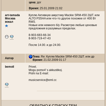
цена
: дог
Время:
25.01.2009 21:02
art-tamada
Куплю Активную аккустику Mackie SRM-450 2ШТ. или
Москва
ALTO PS5HA или что-то другое похожее от 400 Вт
вокал
RMS.
Новые или немного б/у. Расмотрю любые ценовые
предложния в разумных пределах.
8-903-683-66-34
8-903-719-47-43
После 14.00. и до 24.00.
Тема
: Re: Куплю Mackie SRM-450 2ШТ. или др
Автор
Время:
21.02.2009 01:17
bemoll
Privet.
Mogu pomo4' s akkustikoj.
Pishi na E-mail:
musicservice@eml.cc
ОБРАТНО К СПИСКУ ТЕМ