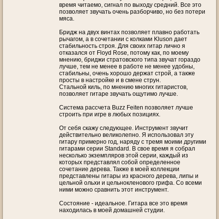
время читаемо, сигнал по выходу средний. Все это
позволяет звучать очень разборчиво, но без потери
мяса.
Бридж на двух винтах позволяет плавно работать
рычагом, а в сочетании с колками Kluson дает
стабильность строя. Для своих гитар лично я
отказался от Floyd Rose, потому как, по моему
мнению, бриджи стратовского типа звучат гораздо
лучше, тем не менее в работе не менее удобны,
стабильны, очень хорошо держат строй, а также
просты в настройке и в смене струн.
Стальной киль, по мнению многих гитаристов,
позволяет гитаре звучать ощутимо лучше.
Система рассчета Buzz Feiten позволяет лучше
строить при игре в любых позициях.
От себя скажу следующее. Инструмент звучит
действительно великолепно. Я использовал эту
гитару примерно год, наряду с тремя моими другими
гитарами серии Standard. В свое время я собрал
несколько экземпляров этой серии, каждый из
которых представлял собой определенное
сочетание дерева. Также в моей коллекции
представлены гитары из красного дерева, липы и
цельной ольхи и цельнокленового грифа. Со всеми
ними можно сравнить этот инструмент.
Состояние - идеальное. Гитара все это время
находилась в моей домашней студии.