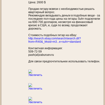
Цена: 2600 $
Продаю гитару всвязи с необходимостью решать
квартирный вопрос.
Рекомендую вкладывать деньги в подобные вещи - за
последние пол-года цены на гитары Suhr подскочили
на 600-700 долларов, несмотря на финансовый
кризис в США, и, судя по всему, продолжают
дорожать.
Стоимость подобных гитар на eBay:
http://search.ebay.com/search/search.dll?
from=R40&_trksid=m3...e=suhr+standard
Контактная информация:
509-72-59
pash(at)zaburuev.ru
Для связи предпочтительнее использовать телефон.
Увеличить
Увеличить
Увеличить