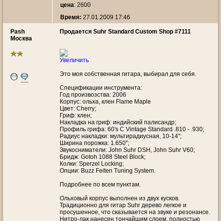
цена
: 2600
Время:
27.01.2009 17:46
Pash
Продается Suhr Standard Custom Shop #7111
Москва
Увеличить
Это моя собственная гитара, выбирал для себя.
Спецификации инструмента:
Год произвозства: 2006
Корпус: ольха, клен Flame Maple
Цвет: Cherry;
Гриф: клен;
Накладка на гриф: индийский палисандр;
Профиль грифа: 60's C Vintage Standard .810 - .930;
Радиус накладки: мультирадиусная, 10-14";
Ширина порожка: 1.650";
Звукосниматели: John Suhr DSH, John Suhr V60;
Бридж: Gotoh 1088 Steel Block;
Колки: Sperzel Locking;
Опции: Buzz Feiten Tuning System.
Подробнее по всем пунктам.
Ольховый корпус выполнен из двух кусков.
Традиционно для гитар Suhr дерево легкое и
просушенное, что сказывается на звуке и резонансе.
Нитро-лак нанесен тончайшим слоем, полностью