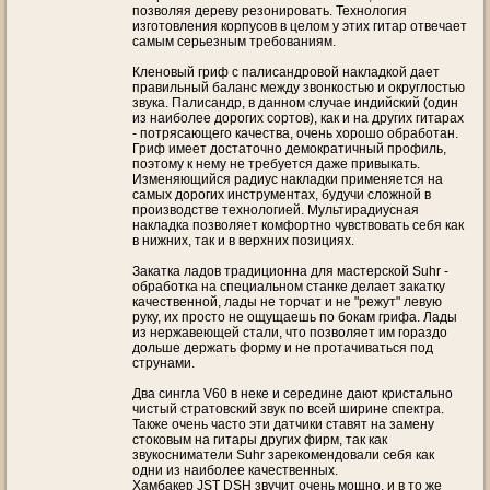
позволяя дереву резонировать. Технология
изготовления корпусов в целом у этих гитар отвечает
самым серьезным требованиям.
Кленовый гриф с палисандровой накладкой дает
правильный баланс между звонкостью и округлостью
звука. Палисандр, в данном случае индийский (один
из наиболее дорогих сортов), как и на других гитарах
- потрясающего качества, очень хорошо обработан.
Гриф имеет достаточно демократичный профиль,
поэтому к нему не требуется даже привыкать.
Изменяющийся радиус накладки применяется на
самых дорогих инструментах, будучи сложной в
производстве технологией. Мультирадиусная
накладка позволяет комфортно чувствовать себя как
в нижних, так и в верхних позициях.
Закатка ладов традиционна для мастерской Suhr -
обработка на специальном станке делает закатку
качественной, лады не торчат и не "режут" левую
руку, их просто не ощущаешь по бокам грифа. Лады
из нержавеющей стали, что позволяет им гораздо
дольше держать форму и не протачиваться под
струнами.
Два сингла V60 в неке и середине дают кристально
чистый стратовский звук по всей ширине спектра.
Также очень часто эти датчики ставят на замену
стоковым на гитары других фирм, так как
звукосниматели Suhr зарекомендовали себя как
одни из наиболее качественных.
Хамбакер JST DSH звучит очень мощно, и в то же