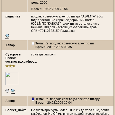
цена
: 2000
Время:
19.02.2009 23:54
радислав
продаю советскую электро гитару "АЭЛИТА" 70-х
годов,состояние хорошее,серийный номер
6061,МПО "КАВКАЗ",таких гитар осталось чуть
меньше 100,для настоящих коллекционеров!
СПб +79112128150 Радислав
Тема
: Re: продаю советскую электро гит
Автор
Время:
20.02.2009 00:35
Суворовъ
sovietguitars.com
Россия
честность,храброс...
Тема
: Re: продаю советскую электро гитару
Автор
Время:
20.02.2009 10:04
Басист_Кайф
Не гнать про "чуть более 100". Их до хера ещё, почти
как Уралов. На СГ мы внутри нашей тусовки их сбыть