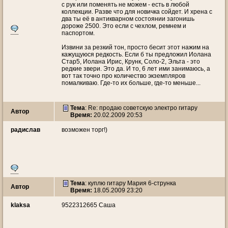
с рук или поменять не можем - есть в любой
коллекции. Разве что для новичка сойдет. И хрена с
два ты её в антикварном состоянии загонишь
дороже 2500. Это если с чехлом, ремнем и
паспортом.
Извини за резкий тон, просто бесит этот нажим на
кажущуюся редкость. Если б ты предложил Иолана
Стар5, Иолана Ирис, Крунк, Соло-2, Эльта - это
редкие звери. Это да. И то, 6 лет ими занимаюсь, а
вот так точно про количество экземпляров
помалкиваю. Где-то их больше, где-то меньше...
Тема
: Re: продаю советскую электро гитару
Автор
Время:
20.02.2009 20:53
радислав
возможен торг!)
Тема
: куплю гитару Мария 6-струнка
Автор
Время:
18.05.2009 23:20
klaksa
9522312665 Саша