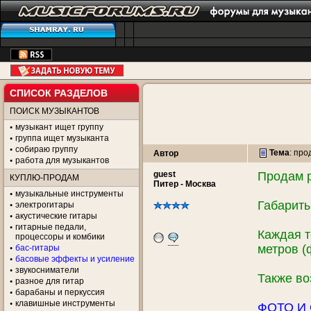
СПИСОК РАЗДЕЛОВ
ПОИСК МУЗЫКАНТОВ
музыкант ищет группу
группа ищет музыканта
собираю группу
Тема
:
про
Автор
работа для музыкантов
guеst
Продам р
КУПЛЮ-ПРОДАМ
Питер - Москва
музыкальные инструменты
Габариты
электрогитары
акустические гитары
гитарные педали,
Каждая т
процессоры и комбики
метров (
бас-гитары
басовые эффекты и усиление
звукосниматели
Также во
разное для гитар
барабаны и перкуссия
клавишные инструменты
ФОТО И