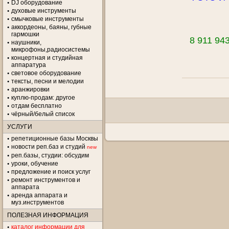
DJ оборудование
духовые инструменты
смычковые инструменты
аккордеоны, баяны, губные
гармошки
8 911 94
наушники,
микрофоны,радиосистемы
концертная и студийная
аппаратура
световое оборудование
тексты, песни и мелодии
аранжировки
куплю-продам: другое
отдам бесплатно
чёрный/белый список
УСЛУГИ
репетиционные базы Москвы
новости реп.баз и студий
new
реп.базы, студии: обсудим
уроки, обучение
предложение и поиск услуг
ремонт инструментов и
аппарата
аренда аппарата и
муз.инструментов
ПОЛЕЗНАЯ ИНФОРМАЦИЯ
каталог информации для