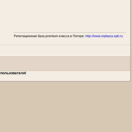
Репетиционная база premium-класса в Питере:
http://www.repbaza.spb.ru
 пользователи!