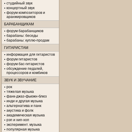
студийный звук
концертный звук
форум композиторов и
аранжировщиков
БАРАБАНЩИКАМ
форум барабанщиков
барабаны: беседы
барабаны: куплю-продам
ГИТАРИСТАМ
информация для гитаристов
форум гитаристов
форум бас-гитаристов
обсуждение педалей,
процессоров и комбиков
ЗВУК И ЗВУЧАНИЕ
рок
тяжелая музыка
фанк-джаз-фьюжн-блюз
инди и другая музыка
альтернатива и панк
акустика и фолк
академическая музыка
рэп и хип-хоп
эксперимент. музыка
популярная музыка