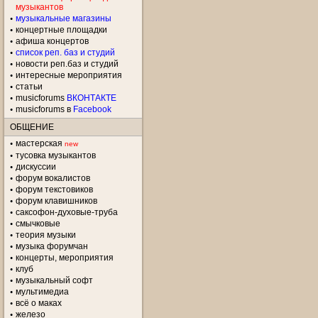
музыкантов
музыкальные магазины
концертные площадки
aфиша концертов
список реп. баз и студий
новости реп.баз и студий
интересные мероприятия
статьи
musicforums
ВКОНТАКТЕ
musicforums в
Facebook
ОБЩЕНИЕ
мастерская
new
тусовка музыкантов
дискуссии
форум вокалистов
форум текстовиков
форум клавишников
саксофон-духовые-труба
смычковые
теория музыки
музыка форумчан
концерты, мероприятия
клуб
музыкальный софт
мультимедиа
всё о маках
железо