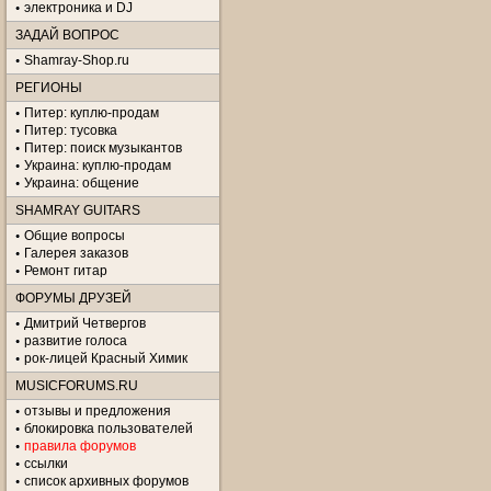
электроника и DJ
ЗАДАЙ ВОПРОС
Shamray-Shop.ru
РЕГИОНЫ
Питер: куплю-продам
Питер: тусовка
Питер: поиск музыкантов
Украина: куплю-продам
Украина: общение
SHAMRAY GUITARS
Общие вопросы
Галерея заказов
Ремонт гитар
ФОРУМЫ ДРУЗЕЙ
Дмитрий Четвергов
развитие голоса
рок-лицей Красный Химик
MUSICFORUMS.RU
отзывы и предложения
блокировка пользователей
правила форумов
ссылки
список архивных форумов