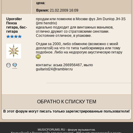
цена
:
Время:
21.02.2009 16:09
Uporoller
продам или поменяю в Москве фуз Jim Dunlop JH-3S
Пенза
(jimi hendrix)
гитара, бас-
идеально подходит для винтажных маньяков,
гитара
отлично дружит со стратовскими синглами.
Состояние отличное, в упаковке.
Отдам за 2000, либо обменяю (возможно с моей
доплатой) на что-то типа тьюбскримера или тому
подобное. Либо на недорогую акустическую гитару
контакты: аська 266956467, мыло
guitarist24@rambler.ru
ОБРАТНО К СПИСКУ ТЕМ
В этот форум могут писать только зарегистрированные пользователи!
MUSICFORUMS.RU - форум музыкантов.
Крупнейший в России сайт для музыкантов - 300 тысяч посетителей в месяц.