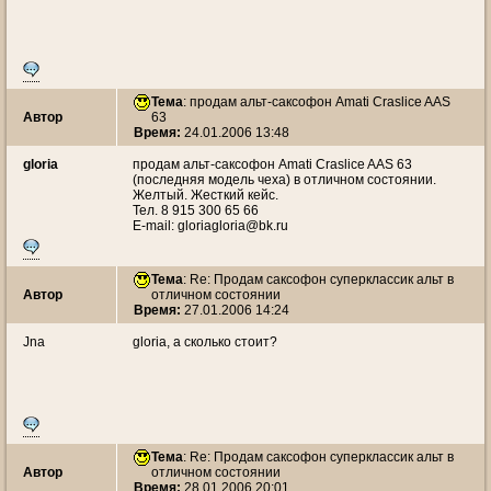
Тема
: продам альт-саксофон Amati Craslice AAS
Автор
63
Время:
24.01.2006 13:48
gloria
продам альт-саксофон Amati Craslice AAS 63
(последняя модель чеха) в отличном состоянии.
Желтый. Жесткий кейс.
Тел. 8 915 300 65 66
E-mail: gloriagloria@bk.ru
Тема
: Re: Продам саксофон суперклассик альт в
Автор
отличном состоянии
Время:
27.01.2006 14:24
Jna
gloria, а сколько стоит?
Тема
: Re: Продам саксофон суперклассик альт в
Автор
отличном состоянии
Время:
28.01.2006 20:01