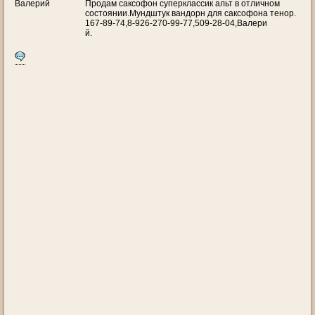
Валерий
Продам саксофон суперклассик альт в отличном
состоянии.Мундштук вандорн для саксофона тенор.
167-89-74,8-926-270-99-77,509-28-04,Валери
й.