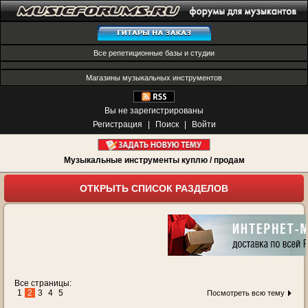
Все репетиционные базы и студии
Магазины музыкальных инструментов
Вы не зарегистрированы
Регистрация
|
Поиск
|
Войти
Музыкальные инструменты куплю / продам
ОТКРЫТЬ СПИСОК РАЗДЕЛОВ
Все страницы:
1
2
3
4
5
Посмотреть всю тему