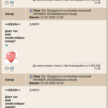
71 66
Тема
: Re: Продается за копейки японский
Автор
KRAMER JK3000(Banana Head)
Время:
21.03.2006 11:09
>>DEAN<<
JUMP!!!
Донт тач
май
плейстейшен
нэвэр!!
До хрена клевых палок:)
http://sweetguitars.ru
8 903 682
71 66
Тема
: Re: Продается за копейки японский
Автор
KRAMER JK3000(Banana Head)
Время:
21.03.2006 18:45
>>DEAN<<
JUMP!!!
Донт тач
май
плейстейшен
нэвэр!!