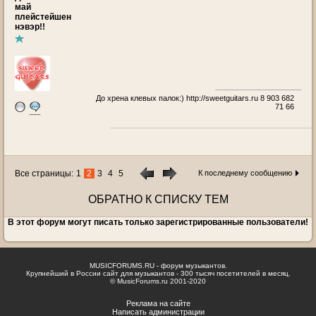
май
плейстейшен
нэвэр!!
До хрена клевых палок:)
http://sweetguitars.ru
8 903 682
71 66
Все страницы:
1
2
3
4
5
К последнему сообщению
ОБРАТНО К СПИСКУ ТЕМ
В этот форум могут писать только зарегистрированные пользователи!
MUSICFORUMS.RU - форум музыкантов.
Крупнейший в России сайт для музыкантов - 300 тысяч посетителей в месяц.
© MusicForums.ru 2001-2020
Реклама на сайте
Написать администрации