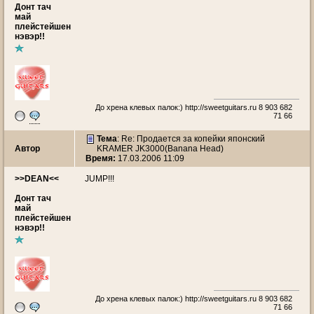
Донт тач
май
плейстейшен
нэвэр!!
До хрена клевых палок:)
http://sweetguitars.ru
8 903 682
71 66
Тема
: Re: Продается за копейки японский
Автор
KRAMER JK3000(Banana Head)
Время:
17.03.2006 11:09
>>DEAN<<
JUMP!!!
Донт тач
май
плейстейшен
нэвэр!!
До хрена клевых палок:)
http://sweetguitars.ru
8 903 682
71 66