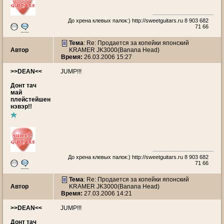
До хрена клевых палок:)
http://sweetguitars.ru
8 903 682
71 66
Тема
: Re: Продается за копейки японский
Автор
KRAMER JK3000(Banana Head)
Время:
26.03.2006 15:27
>>DEAN<<
JUMP!!!
Донт тач
май
плейстейшен
нэвэр!!
До хрена клевых палок:)
http://sweetguitars.ru
8 903 682
71 66
Тема
: Re: Продается за копейки японский
Автор
KRAMER JK3000(Banana Head)
Время:
27.03.2006 14:21
>>DEAN<<
JUMP!!!
Донт тач