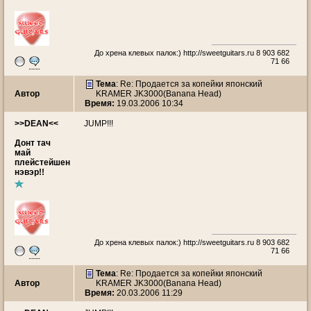
До хрена клевых палок:)
http://sweetguitars.ru
8 903 682
71 66
Тема
: Re: Продается за копейки японский
Автор
KRAMER JK3000(Banana Head)
Время:
19.03.2006 10:34
>>DEAN<<
JUMP!!!
Донт тач
май
плейстейшен
нэвэр!!
До хрена клевых палок:)
http://sweetguitars.ru
8 903 682
71 66
Тема
: Re: Продается за копейки японский
Автор
KRAMER JK3000(Banana Head)
Время:
20.03.2006 11:29