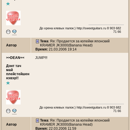
До хрена клевых палок:)
http://sweetguitars.ru
8 903 682
71 66
Тема
: Re: Продается за копейки японский
Автор
KRAMER JK3000(Banana Head)
Время:
21.03.2006 19:14
>>DEAN<<
JUMP!!!
Донт тач
май
плейстейшен
нэвэр!!
До хрена клевых палок:)
http://sweetguitars.ru
8 903 682
71 66
Тема
: Re: Продается за копейки японский
Автор
KRAMER JK3000(Banana Head)
Время:
22.03.2006 11:59