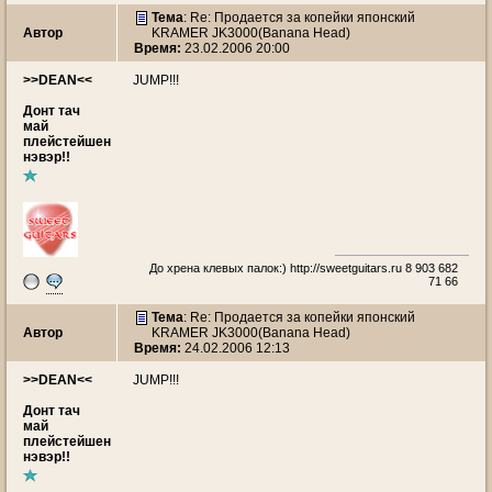
Тема
: Re: Продается за копейки японский
Автор
KRAMER JK3000(Banana Head)
Время:
23.02.2006 20:00
>>DEAN<<
JUMP!!!
Донт тач
май
плейстейшен
нэвэр!!
До хрена клевых палок:)
http://sweetguitars.ru
8 903 682
71 66
Тема
: Re: Продается за копейки японский
Автор
KRAMER JK3000(Banana Head)
Время:
24.02.2006 12:13
>>DEAN<<
JUMP!!!
Донт тач
май
плейстейшен
нэвэр!!