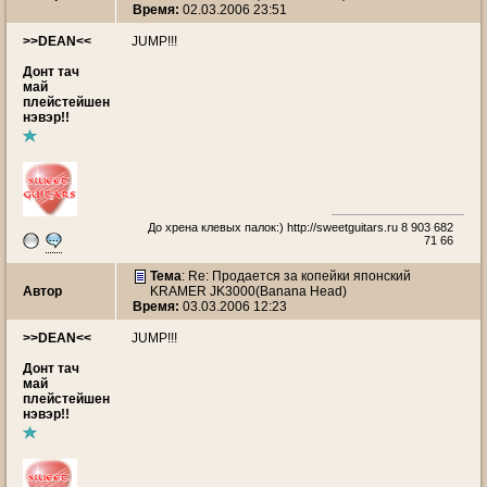
Время:
02.03.2006 23:51
>>DEAN<<
JUMP!!!
Донт тач
май
плейстейшен
нэвэр!!
До хрена клевых палок:)
http://sweetguitars.ru
8 903 682
71 66
Тема
: Re: Продается за копейки японский
Автор
KRAMER JK3000(Banana Head)
Время:
03.03.2006 12:23
>>DEAN<<
JUMP!!!
Донт тач
май
плейстейшен
нэвэр!!