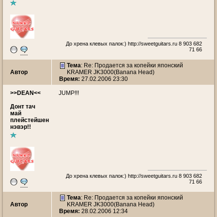
До хрена клевых палок:)
http://sweetguitars.ru
8 903 682
71 66
Тема
: Re: Продается за копейки японский
Автор
KRAMER JK3000(Banana Head)
Время:
27.02.2006 23:30
>>DEAN<<
JUMP!!!
Донт тач
май
плейстейшен
нэвэр!!
До хрена клевых палок:)
http://sweetguitars.ru
8 903 682
71 66
Тема
: Re: Продается за копейки японский
Автор
KRAMER JK3000(Banana Head)
Время:
28.02.2006 12:34