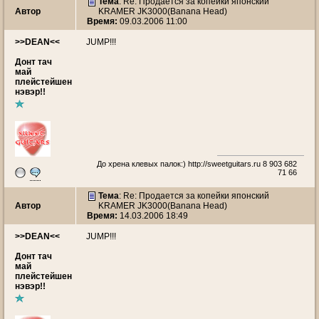
Тема
: Re: Продается за копейки японский
Автор
KRAMER JK3000(Banana Head)
Время:
09.03.2006 11:00
>>DEAN<<
JUMP!!!
Донт тач
май
плейстейшен
нэвэр!!
До хрена клевых палок:)
http://sweetguitars.ru
8 903 682
71 66
Тема
: Re: Продается за копейки японский
Автор
KRAMER JK3000(Banana Head)
Время:
14.03.2006 18:49
>>DEAN<<
JUMP!!!
Донт тач
май
плейстейшен
нэвэр!!