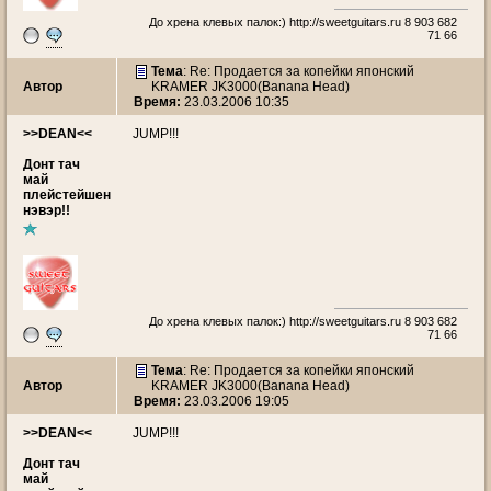
До хрена клевых палок:)
http://sweetguitars.ru
8 903 682
71 66
Тема
: Re: Продается за копейки японский
Автор
KRAMER JK3000(Banana Head)
Время:
23.03.2006 10:35
>>DEAN<<
JUMP!!!
Донт тач
май
плейстейшен
нэвэр!!
До хрена клевых палок:)
http://sweetguitars.ru
8 903 682
71 66
Тема
: Re: Продается за копейки японский
Автор
KRAMER JK3000(Banana Head)
Время:
23.03.2006 19:05
>>DEAN<<
JUMP!!!
Донт тач
май