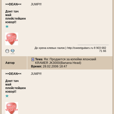
>>DEAN<<
JUMP!!!
Донт тач
май
плейстейшен
нэвэр!!
До хрена клевых палок:)
http://sweetguitars.ru
8 903 682
71 66
Тема
: Re: Продается за копейки японский
Автор
KRAMER JK3000(Banana Head)
Время:
28.02.2006 18:47
>>DEAN<<
JUMP!!!
Донт тач
май
плейстейшен
нэвэр!!