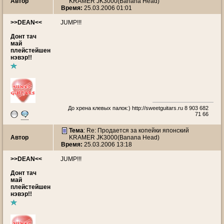
Автор
KRAMER JK3000(Banana Head)
Время:
25.03.2006 01:01
>>DEAN<<
JUMP!!!
Донт тач
май
плейстейшен
нэвэр!!
До хрена клевых палок:)
http://sweetguitars.ru
8 903 682
71 66
Тема
: Re: Продается за копейки японский
Автор
KRAMER JK3000(Banana Head)
Время:
25.03.2006 13:18
>>DEAN<<
JUMP!!!
Донт тач
май
плейстейшен
нэвэр!!