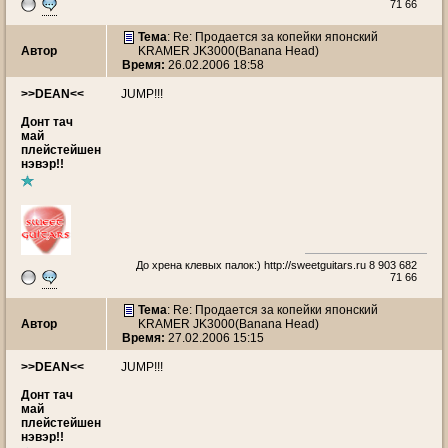
71 66
Тема
: Re: Продается за копейки японский
Автор
KRAMER JK3000(Banana Head)
Время:
26.02.2006 18:58
>>DEAN<<
JUMP!!!
Донт тач
май
плейстейшен
нэвэр!!
До хрена клевых палок:)
http://sweetguitars.ru
8 903 682
71 66
Тема
: Re: Продается за копейки японский
Автор
KRAMER JK3000(Banana Head)
Время:
27.02.2006 15:15
>>DEAN<<
JUMP!!!
Донт тач
май
плейстейшен
нэвэр!!