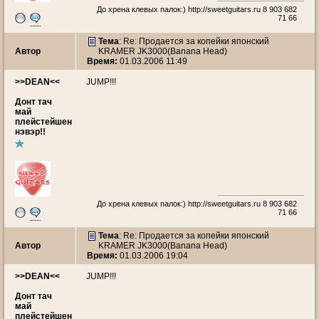
До хрена клевых палок:)
http://sweetguitars.ru
8 903 682
71 66
Тема
: Re: Продается за копейки японский
Автор
KRAMER JK3000(Banana Head)
Время:
01.03.2006 11:49
>>DEAN<<
JUMP!!!
Донт тач
май
плейстейшен
нэвэр!!
До хрена клевых палок:)
http://sweetguitars.ru
8 903 682
71 66
Тема
: Re: Продается за копейки японский
Автор
KRAMER JK3000(Banana Head)
Время:
01.03.2006 19:04
>>DEAN<<
JUMP!!!
Донт тач
май
плейстейшен