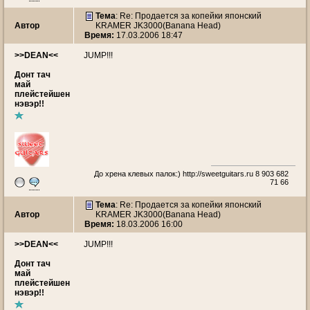
Тема
: Re: Продается за копейки японский
Автор
KRAMER JK3000(Banana Head)
Время:
17.03.2006 18:47
>>DEAN<<
JUMP!!!
Донт тач
май
плейстейшен
нэвэр!!
До хрена клевых палок:)
http://sweetguitars.ru
8 903 682
71 66
Тема
: Re: Продается за копейки японский
Автор
KRAMER JK3000(Banana Head)
Время:
18.03.2006 16:00
>>DEAN<<
JUMP!!!
Донт тач
май
плейстейшен
нэвэр!!