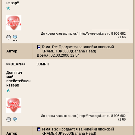
нэвэр!!
До хрена клевых палок:)
http://sweetguitars.ru
8 903 682
71 66
Тема
: Re: Продается за копейки японский
Автор
KRAMER JK3000(Banana Head)
Время:
02.03.2006 12:54
>>DEAN<<
JUMP!!!
Донт тач
май
плейстейшен
нэвэр!!
До хрена клевых палок:)
http://sweetguitars.ru
8 903 682
71 66
Тема
: Re: Продается за копейки японский
Автор
KRAMER JK3000(Banana Head)