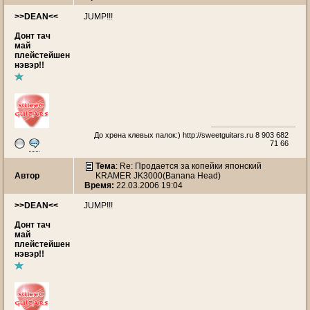
>>DEAN<<
JUMP!!!
Донт тач
май
плейстейшен
нэвэр!!
До хрена клевых палок:)
http://sweetguitars.ru
8 903 682
71 66
Тема
: Re: Продается за копейки японский
Автор
KRAMER JK3000(Banana Head)
Время:
22.03.2006 19:04
>>DEAN<<
JUMP!!!
Донт тач
май
плейстейшен
нэвэр!!