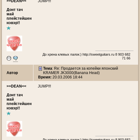
>>DEAN<<
JUMP!!!
Донт тач
май
плейстейшен
нэвэр!!
До хрена клевых палок:)
http://sweetguitars.ru
8 903 682
71 66
Тема
: Re: Продается за копейки японский
Автор
KRAMER JK3000(Banana Head)
Время:
20.03.2006 18:44
>>DEAN<<
JUMP!!!
Донт тач
май
плейстейшен
нэвэр!!
До хрена клевых палок:)
http://sweetguitars.ru
8 903 682