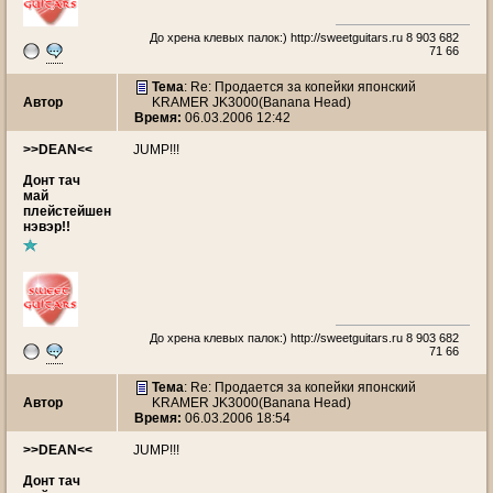
До хрена клевых палок:)
http://sweetguitars.ru
8 903 682
71 66
Тема
: Re: Продается за копейки японский
Автор
KRAMER JK3000(Banana Head)
Время:
06.03.2006 12:42
>>DEAN<<
JUMP!!!
Донт тач
май
плейстейшен
нэвэр!!
До хрена клевых палок:)
http://sweetguitars.ru
8 903 682
71 66
Тема
: Re: Продается за копейки японский
Автор
KRAMER JK3000(Banana Head)
Время:
06.03.2006 18:54
>>DEAN<<
JUMP!!!
Донт тач