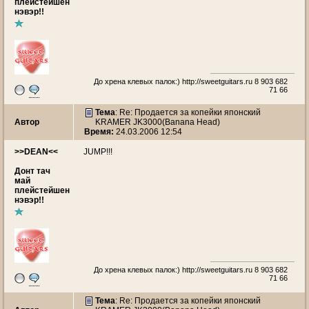
плейстейшен
нэвэр!!
До хрена клевых палок:)
http://sweetguitars.ru
8 903 682
71 66
Тема
: Re: Продается за копейки японский
Автор
KRAMER JK3000(Banana Head)
Время:
24.03.2006 12:54
>>DEAN<<
JUMP!!!
Донт тач
май
плейстейшен
нэвэр!!
До хрена клевых палок:)
http://sweetguitars.ru
8 903 682
71 66
Тема
: Re: Продается за копейки японский