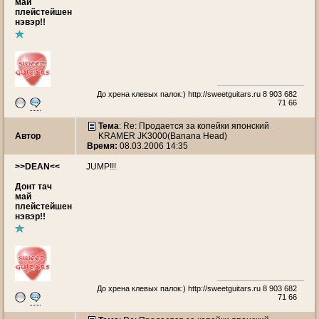
май
плейстейшен
нэвэр!!
До хрена клевых палок:)
http://sweetguitars.ru
8 903 682
71 66
Тема
: Re: Продается за копейки японский
Автор
KRAMER JK3000(Banana Head)
Время:
08.03.2006 14:35
>>DEAN<<
JUMP!!!
Донт тач
май
плейстейшен
нэвэр!!
До хрена клевых палок:)
http://sweetguitars.ru
8 903 682
71 66