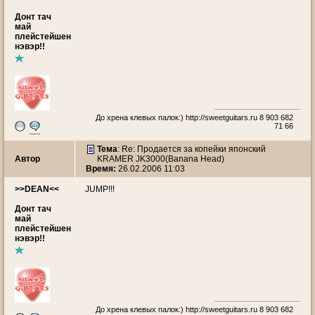
Донт тач
май
плейстейшен
нэвэр!!
До хрена клевых палок:)
http://sweetguitars.ru
8 903 682
71 66
Тема
: Re: Продается за копейки японский
Автор
KRAMER JK3000(Banana Head)
Время:
26.02.2006 11:03
>>DEAN<<
JUMP!!!
Донт тач
май
плейстейшен
нэвэр!!
До хрена клевых палок:)
http://sweetguitars.ru
8 903 682