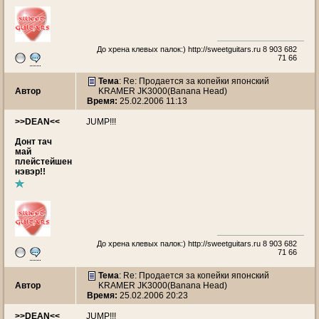
До хрена клевых палок:)
http://sweetguitars.ru
8 903 682
71 66
Тема
: Re: Продается за копейки японский
Автор
KRAMER JK3000(Banana Head)
Время:
25.02.2006 11:13
>>DEAN<<
JUMP!!!
Донт тач
май
плейстейшен
нэвэр!!
До хрена клевых палок:)
http://sweetguitars.ru
8 903 682
71 66
Тема
: Re: Продается за копейки японский
Автор
KRAMER JK3000(Banana Head)
Время:
25.02.2006 20:23
>>DEAN<<
JUMP!!!