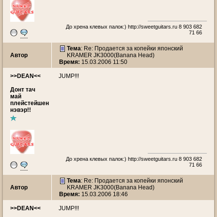
До хрена клевых палок:)
http://sweetguitars.ru
8 903 682
71 66
Тема
: Re: Продается за копейки японский
Автор
KRAMER JK3000(Banana Head)
Время:
15.03.2006 11:50
>>DEAN<<
JUMP!!!
Донт тач
май
плейстейшен
нэвэр!!
До хрена клевых палок:)
http://sweetguitars.ru
8 903 682
71 66
Тема
: Re: Продается за копейки японский
Автор
KRAMER JK3000(Banana Head)
Время:
15.03.2006 18:46
>>DEAN<<
JUMP!!!