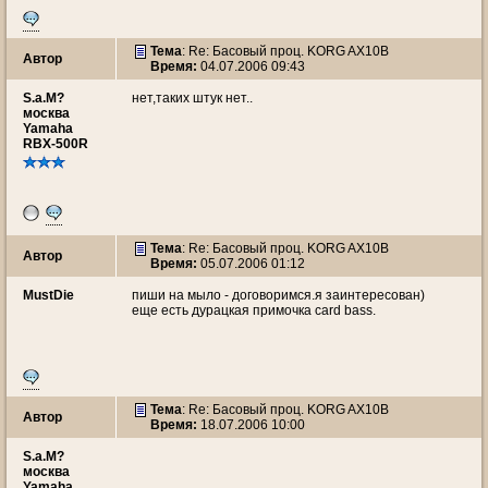
Тема
: Re: Басовый проц. KORG AX10B
Автор
Время:
04.07.2006 09:43
S.a.M?
нет,таких штук нет..
москва
Yamaha
RBX-500R
Тема
: Re: Басовый проц. KORG AX10B
Автор
Время:
05.07.2006 01:12
MustDie
пиши на мыло - договоримся.я заинтересован)
еще есть дурацкая примочка card bass.
Тема
: Re: Басовый проц. KORG AX10B
Автор
Время:
18.07.2006 10:00
S.a.M?
москва
Yamaha