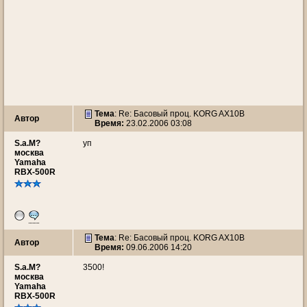
Тема
: Re: Басовый проц. KORG AX10B
Автор
Время:
23.02.2006 03:08
S.a.M?
уп
москва
Yamaha
RBX-500R
Тема
: Re: Басовый проц. KORG AX10B
Автор
Время:
09.06.2006 14:20
S.a.M?
3500!
москва
Yamaha
RBX-500R