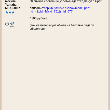
москва
Отличное состояние,коробка,адаптер,мануал в pdf..
Yamaha
RBX-500R
описание:
http://buymusic.ru/showmodel.php?
rid=4&bid=4&cid=751&mid=677
4100 рублей.
(так же интересует обмен на басовые педали
эффектов)