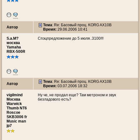
Тема
: Re: Басовый проц. KORG AX10B
Автор
Время:
29.06.2006 10:41
S.a.M?
Спэцпредложение до 5 июля..3100!!!
москва
Yamaha
RBX-500R
Тема
: Re: Басовый проц. KORG AX10B
Автор
Время:
03.07.2006 18:32
vigilmind
Ну че, не продал еще? Там метроном и звук
Москва
безладового есть?
Warwick
Thumb NT6
Roscoe
SKB3006 fr
Music man
jp7