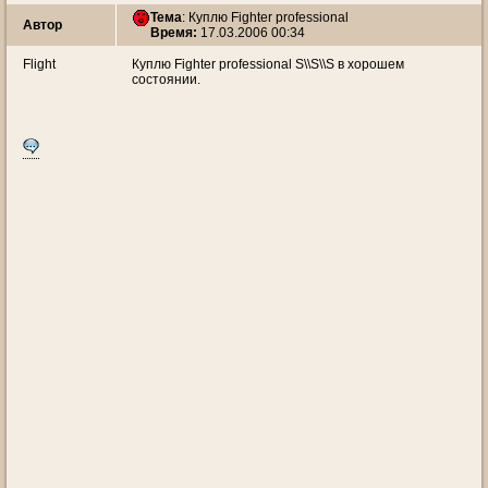
Тема
:
Куплю Fighter professional
Автор
Время:
17.03.2006 00:34
Flight
Куплю Fighter professional S\\S\\S в хорошем
состоянии.