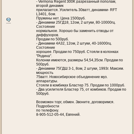
- Vermona Regent 300K разрезанный пополам,
второй динамик
прилагается. Усилитель 30ватт, динамики- RFT
L3401, 6ом.
Пружины нет. Цена 1500руб.
- Динамики 25ГД18, 12ом, 2 штуки, 80-10000гц.
Состояние
нормальное. Хорошо бы заменить отводы от
диффузоров.
Продам по 500руб.
- Динамики 4А32, 12ом, 2 штуки, 40-16000гц.
Состояние
хорошее. Продам по 750руб. Стояли в колонках
"Родина".
Колонки имеются, размеры 54,54,35см. Продам по
500руб.
- Динамики 75ГДШ 3-1, 8ом, 2 штуки, 1993г. Максим.
мощность
75ватт. Новосибирское объединение муз.
аппаратуры.
Стояли в комбиках Бластер 75. Продам по 1000руб.
- Два усилителя Бластер 75, от комбиков. Продам по
500руб.
Возможен торг, обмен. Звоните, договоримся.
Подробности
по телефону.
8-905-512-05-44, Евгений.