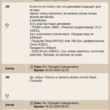
JM
Если кто не понял, все эти динамики подходят для
гитары.
Звучат очень прилично, во всяком случае лучше
многих китайских
и корейских.
Есть ещё бытовые динамики:
- 75ГДН-1-8ом, 1989 г., Рижского радиозавода, 31,5-
1000гц,
2шт, в колонках стояли мало. Продам пару за
1000руб.
- Пищалки Tesla ARV161 4ом, 5W, 6шт, диффузорные
(типа 3ГД31).
Продам по 200руб.
- 10ГД-30 (из 10МАС), 7шт, алник. магниты, почти все
рабочие. Продам, за сколько не знаю.
Тема
: Re: Продам Самоделкину
Автор
Время:
28.04.2006 18:25
JM
Да, забыл. Писать и звонить можно после 5мая.
Спасибо.
Тема
: Re: Продам Самоделкину
Автор
Время:
08.05.2006 09:04