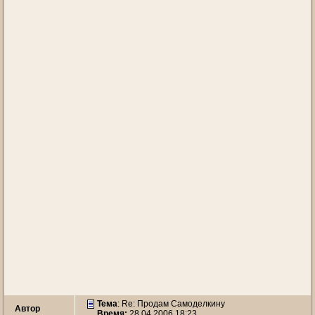
Тема
: Re: Продам Самоделкину
Автор
Время:
28.04.2006 18:23