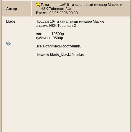
Тема
:
--------/////16-ти канальный микшер Mackie и
Автор
H&K Tubeman-2////--------
Время:
08.05.2006 00:30
blade
Продам 16-ти канальный микшер Mackie
а также H&K Tubeman-2
микшер - 10500р.
тубеман - 9500р.
Все в отличном состоянии.
Пишите blade_black@mail.ru