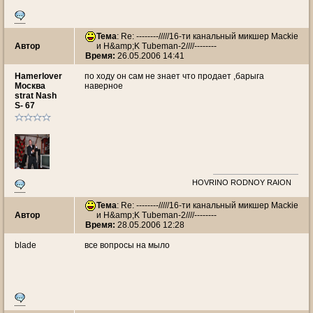
Тема
: Re: --------/////16-ти канальный микшер Mackie
Автор
и H&amp;K Tubeman-2////--------
Время:
26.05.2006 14:41
Hamerlover
по ходу он сам не знает что продает ,барыга
Москва
наверное
strat Nash
S- 67
HOVRINO RODNOY RAION
Тема
: Re: --------/////16-ти канальный микшер Mackie
Автор
и H&amp;K Tubeman-2////--------
Время:
28.05.2006 12:28
blade
все вопросы на мыло