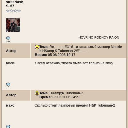
strat Nash
S- 67
HOVRINO RODNOY RAION
Тема
: Re: --------/////16-ти канальный микшер Mackie
Автор
и H&amp;K Tubeman-2////--------
Время:
05.06.2006 10:17
blade
я всем отвечаю, твоего мыла вот только не вижу..
Тема
: H&amp;K Tubeman-2
Автор
Время:
05.06.2006 14:21
макс
Сколько стоит ламповый преамп H&K Tubeman-2