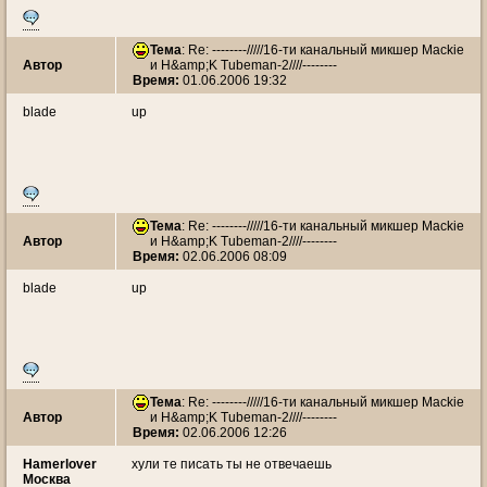
Тема
: Re: --------/////16-ти канальный микшер Mackie
Автор
и H&amp;K Tubeman-2////--------
Время:
01.06.2006 19:32
blade
up
Тема
: Re: --------/////16-ти канальный микшер Mackie
Автор
и H&amp;K Tubeman-2////--------
Время:
02.06.2006 08:09
blade
up
Тема
: Re: --------/////16-ти канальный микшер Mackie
Автор
и H&amp;K Tubeman-2////--------
Время:
02.06.2006 12:26
Hamerlover
хули те писать ты не отвечаешь
Москва