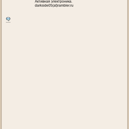
Активная электроника.
darkside05(at)rambler.ru