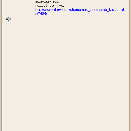
возможен торг.
подробнее ниже.
http://www.cifrovik.ru/xchange/pro_audio/midi_keyboard
s/7484/