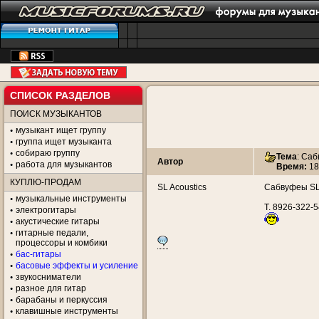
СПИСОК РАЗДЕЛОВ
ПОИСК МУЗЫКАНТОВ
музыкант ищет группу
группа ищет музыканта
собираю группу
Тема
:
Саб
Автор
работа для музыкантов
Время:
18
КУПЛЮ-ПРОДАМ
SL Acoustics
Сабвуфеы SL A
музыкальные инструменты
Т. 8926-322-5
электрогитары
акустические гитары
гитарные педали,
процессоры и комбики
бас-гитары
басовые эффекты и усиление
звукосниматели
разное для гитар
барабаны и перкуссия
клавишные инструменты