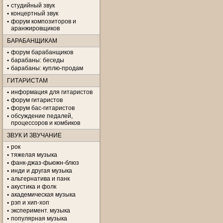
студийный звук
концертный звук
форум композиторов и
аранжировщиков
БАРАБАНЩИКАМ
форум барабанщиков
барабаны: беседы
барабаны: куплю-продам
ГИТАРИСТАМ
информация для гитаристов
форум гитаристов
форум бас-гитаристов
обсуждение педалей,
процессоров и комбиков
ЗВУК И ЗВУЧАНИЕ
рок
тяжелая музыка
фанк-джаз-фьюжн-блюз
инди и другая музыка
альтернатива и панк
акустика и фолк
академическая музыка
рэп и хип-хоп
эксперимент. музыка
популярная музыка