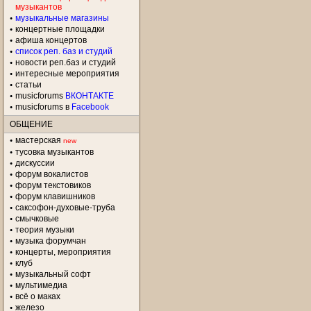
музыкантов
музыкальные магазины
концертные площадки
aфиша концертов
список реп. баз и студий
новости реп.баз и студий
интересные мероприятия
статьи
musicforums
ВКОНТАКТЕ
musicforums в
Facebook
ОБЩЕНИЕ
мастерская
new
тусовка музыкантов
дискуссии
форум вокалистов
форум текстовиков
форум клавишников
саксофон-духовые-труба
смычковые
теория музыки
музыка форумчан
концерты, мероприятия
клуб
музыкальный софт
мультимедиа
всё о маках
железо