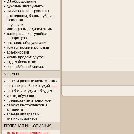
DJ оборудование
духовые инструменты
смычковые инструменты
аккордеоны, баяны, губные
гармошки
наушники,
микрофоны,радиосистемы
концертная и студийная
аппаратура
световое оборудование
тексты, песни и мелодии
аранжировки
куплю-продам: другое
отдам бесплатно
чёрный/белый список
УСЛУГИ
репетиционные базы Москвы
новости реп.баз и студий
new
реп.базы, студии: обсудим
уроки, обучение
предложение и поиск услуг
ремонт инструментов и
аппарата
аренда аппарата и
муз.инструментов
ПОЛЕЗНАЯ ИНФОРМАЦИЯ
каталог информации для