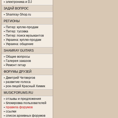
электроника и DJ
ЗАДАЙ ВОПРОС
Shamray-Shop.ru
РЕГИОНЫ
Питер: куплю-продам
Питер: тусовка
Питер: поиск музыкантов
Украина: куплю-продам
Украина: общение
SHAMRAY GUITARS
Общие вопросы
Галерея заказов
Ремонт гитар
ФОРУМЫ ДРУЗЕЙ
Дмитрий Четвергов
развитие голоса
рок-лицей Красный Химик
MUSICFORUMS.RU
отзывы и предложения
блокировка пользователей
правила форумов
ссылки
список архивных форумов