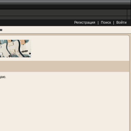
Регистрация
|
Поиск
|
Войти
ам
даю.