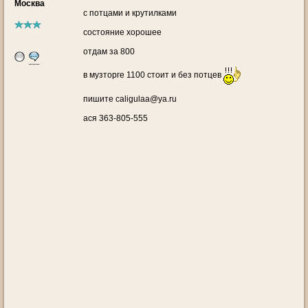
Москва
с потцами и крутилками
состояние хорошее
отдам за 800
в музторге 1100 стоит и без потцев
пишите caligulaa@ya.ru
ася 363-805-555