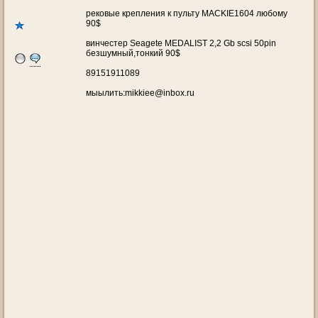
рековые крепления к пульту MACKIE1604 любому
90$
винчестер Seagete MEDALIST 2,2 Gb scsi 50pin
безшумный,тонкий 90$
89151911089
мыылить:mikkiee@inbox.ru