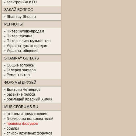
электроника и DJ
ЗАДАЙ ВОПРОС
Shamray-Shop.ru
РЕГИОНЫ
Питер: куплю-продам
Питер: тусовка
Питер: поиск музыкантов
Украина: куплю-продам
Украина: общение
SHAMRAY GUITARS
Общие вопросы
Галерея заказов
Ремонт гитар
ФОРУМЫ ДРУЗЕЙ
Дмитрий Четвергов
развитие голоса
рок-лицей Красный Химик
MUSICFORUMS.RU
отзывы и предложения
блокировка пользователей
правила форумов
ссылки
список архивных форумов