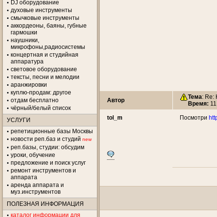
DJ оборудование
духовые инструменты
смычковые инструменты
аккордеоны, баяны, губные
гармошки
наушники,
микрофоны,радиосистемы
концертная и студийная
аппаратура
световое оборудование
тексты, песни и мелодии
аранжировки
куплю-продам: другое
Тема
: Re:
отдам бесплатно
Автор
Время:
11
чёрный/белый список
tol_m
Посмотри
htt
УСЛУГИ
репетиционные базы Москвы
новости реп.баз и студий
new
реп.базы, студии: обсудим
уроки, обучение
предложение и поиск услуг
ремонт инструментов и
аппарата
аренда аппарата и
муз.инструментов
ПОЛЕЗНАЯ ИНФОРМАЦИЯ
каталог информации для