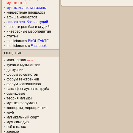
музыкантов
музыкальные магазины
концертные площадки
aфиша концертов
список реп. баз и студий
новости реп.баз и студий
интересные мероприятия
статьи
musicforums
ВКОНТАКТЕ
musicforums в
Facebook
ОБЩЕНИЕ
мастерская
new
тусовка музыкантов
дискуссии
форум вокалистов
форум текстовиков
форум клавишников
саксофон-духовые-труба
смычковые
теория музыки
музыка форумчан
концерты, мероприятия
клуб
музыкальный софт
мультимедиа
всё о маках
железо