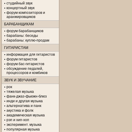
студийный звук
концертный звук
форум композиторов и
аранжировщиков
БАРАБАНЩИКАМ
форум барабанщиков
барабаны: беседы
барабаны: куплю-продам
ГИТАРИСТАМ
информация для гитаристов
форум гитаристов
форум бас-гитаристов
обсуждение педалей,
процессоров и комбиков
ЗВУК И ЗВУЧАНИЕ
рок
тяжелая музыка
фанк-джаз-фьюжн-блюз
инди и другая музыка
альтернатива и панк
акустика и фолк
академическая музыка
рэп и хип-хоп
эксперимент. музыка
популярная музыка