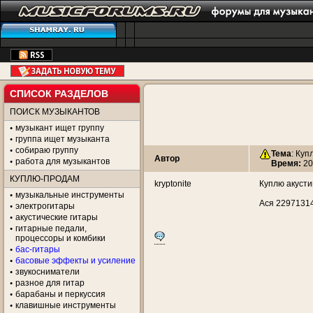
СПИСОК РАЗДЕЛОВ
ПОИСК МУЗЫКАНТОВ
музыкант ищет группу
группа ищет музыканта
собираю группу
Тема
:
Купл
Автор
работа для музыкантов
Время:
20
КУПЛЮ-ПРОДАМ
kryptonite
Куплю акусти
музыкальные инструменты
Ася 2297131
электрогитары
акустические гитары
гитарные педали,
процессоры и комбики
бас-гитары
басовые эффекты и усиление
звукосниматели
разное для гитар
барабаны и перкуссия
клавишные инструменты