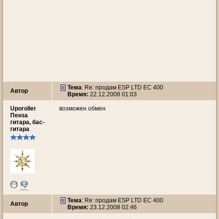
Тема
: Re: продам ESP LTD EC 400
Автор
Время:
22.12.2008 01:03
Uporoller
возможен обмен
Пенза
гитара, бас-
гитара
Тема
: Re: продам ESP LTD EC 400
Автор
Время:
23.12.2008 02:46