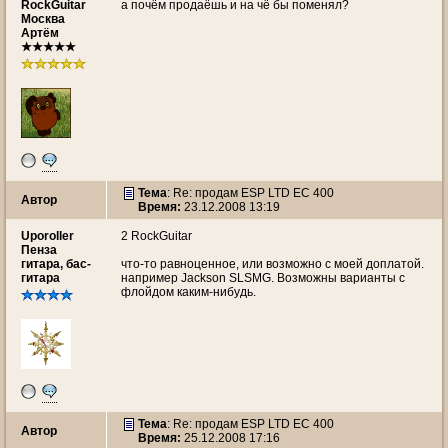
RockGuitar
а почём продаёшь и на чё бы поменял?
Москва
Артём
★★★★★
Тема
: Re: продам ESP LTD EC 400
Автор
Время:
23.12.2008 13:19
Uporoller
2 RockGuitar
Пенза
гитара, бас-
что-то равноценное, или возможно с моей доплатой.
гитара
например Jackson SLSMG. Возможны варианты с
флойдом каким-нибудь.
Тема
: Re: продам ESP LTD EC 400
Автор
Время:
25.12.2008 17:16