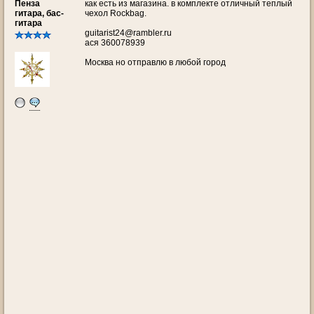
Пенза
как есть из магазина. в комплекте отличный теплый
гитара, бас-
чехол Rockbag.
гитара
guitarist24@rambler.ru
ася 360078939
Москва но отправлю в любой город