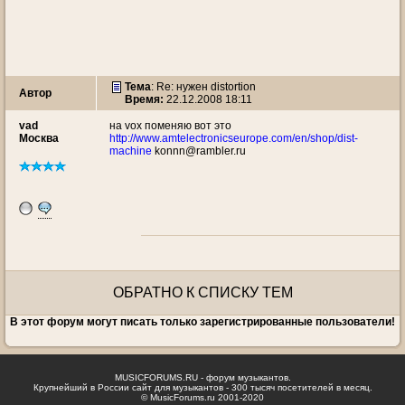
Тема
: Re: нужен distortion
Автор
Время:
22.12.2008 18:11
vad
на vox поменяю вот это
Москва
http://www.amtelectronicseurope.com/en/shop/dist-
machine
konnn@rambler.ru
ОБРАТНО К СПИСКУ ТЕМ
В этот форум могут писать только зарегистрированные пользователи!
MUSICFORUMS.RU - форум музыкантов.
Крупнейший в России сайт для музыкантов - 300 тысяч посетителей в месяц.
© MusicForums.ru 2001-2020