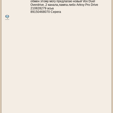
обмен этому могу предлагаю новый Vox Duel
Overdrive..2 канала,лампа.либо Artroy Pro Drive
210828279 асьа
89150468070 Серега