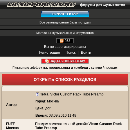
Все репетиционные базы и студии
Магазины музыкальных инструментов
Вы не зарегистрированы
Регистрация
|
Поиск
|
Войти
Гитарные эффекты, процессоры и комбики : куплю / продам
ОТКРЫТЬ СПИСОК РАЗДЕЛОВ
Тема
:
Victor Custom Rack Tube Preamp
город
: Москва
Автор
цена
: дог
Время:
03.09.2010 11:48
FUFF
Продам замечательный девайс
Victor Custom Rack
Москва
Tube Preamp
.