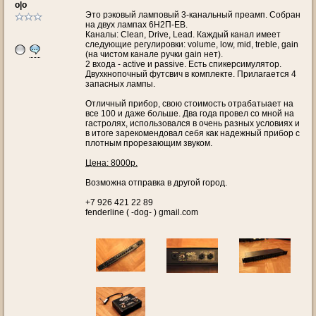
o|o
Это рэковый ламповый 3-канальный преамп. Собран
на двух лампах 6Н2П-ЕВ.
Каналы: Clean, Drive, Lead. Каждый канал имеет
следующие регулировки: volume, low, mid, treble, gain
(на чистом канале ручки gain нет).
2 входа - active и passive. Есть спикерсимулятор.
Двухкнопочный футсвич в комплекте. Прилагается 4
запасных лампы.
Отличный прибор, свою стоимость отрабатыает на
все 100 и даже больше. Два года провел со мной на
гастролях, использовался в очень разных условиях и
в итоге зарекомендовал себя как надежный прибор с
плотным прорезающим звуком.
Цена: 8000р.
Возможна отправка в другой город.
+7 926 421 22 89
fenderline ( -dog- ) gmail.com