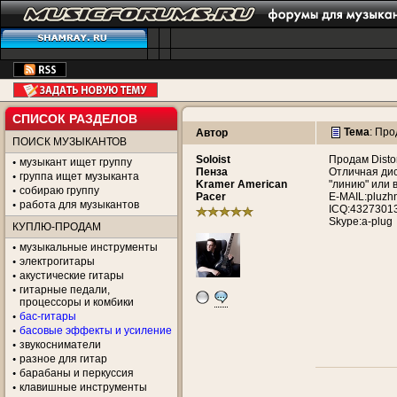
СПИСОК РАЗДЕЛОВ
Тема
:
Прод
Автор
ПОИСК МУЗЫКАНТОВ
Soloist
Продам Dist
музыкант ищет группу
Пенза
Отличная дис
группа ищет музыканта
Kramer American
"линию" или
собираю группу
Pacer
E-MAIL:pluzh
работа для музыкантов
ICQ:4327301
Skype:a-plug
КУПЛЮ-ПРОДАМ
музыкальные инструменты
электрогитары
акустические гитары
гитарные педали,
процессоры и комбики
бас-гитары
басовые эффекты и усиление
звукосниматели
разное для гитар
барабаны и перкуссия
клавишные инструменты