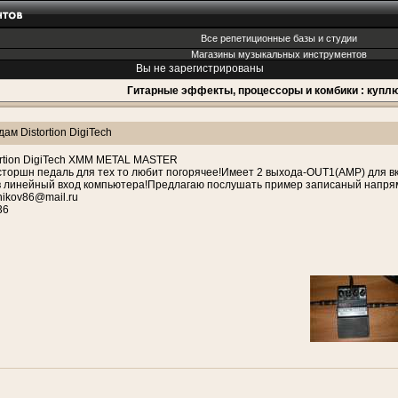
Все репетиционные базы и студии
Магазины музыкальных инструментов
Вы не зарегистрированы
Гитарные эффекты, процессоры и комбики : куплю
ам Distortion DigiTech
ortion DigiTech XMM METAL MASTER
торшн педаль для тех то любит погорячее!Имеет 2 выхода-OUT1(AMP) для вк
 в линейный вход компьютера!Предлагаю послушать пример записаный напря
nikov86@mail.ru
36