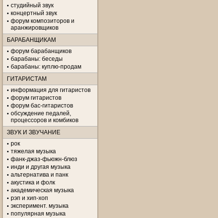
студийный звук
концертный звук
форум композиторов и
аранжировщиков
БАРАБАНЩИКАМ
форум барабанщиков
барабаны: беседы
барабаны: куплю-продам
ГИТАРИСТАМ
информация для гитаристов
форум гитаристов
форум бас-гитаристов
обсуждение педалей,
процессоров и комбиков
ЗВУК И ЗВУЧАНИЕ
рок
тяжелая музыка
фанк-джаз-фьюжн-блюз
инди и другая музыка
альтернатива и панк
акустика и фолк
академическая музыка
рэп и хип-хоп
эксперимент. музыка
популярная музыка