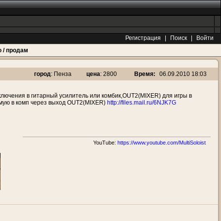
Регистрация
|
Поиск
|
Войти
 / продам
Время:
06.09.2010 18:03
город
: Пенза
цена
: 2800
лючения в гитарный усилитель или комбик,OUT2(MIXER) для игры в
мую в комп через выход OUT2(MIXER)
http://files.mail.ru/6NJK7G
YouTube:
https://www.youtube.com/MultiSoloist