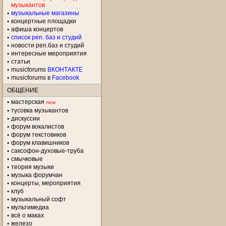
музыкантов
музыкальные магазины
концертные площадки
aфиша концертов
список реп. баз и студий
новости реп.баз и студий
интересные мероприятия
статьи
musicforums
ВКОНТАКТЕ
musicforums в
Facebook
ОБЩЕНИЕ
мастерская
new
тусовка музыкантов
дискуссии
форум вокалистов
форум текстовиков
форум клавишников
саксофон-духовые-труба
смычковые
теория музыки
музыка форумчан
концерты, мероприятия
клуб
музыкальный софт
мультимедиа
всё о маках
железо