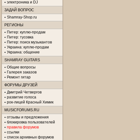
электроника и DJ
ЗАДАЙ ВОПРОС
Shamray-Shop.ru
РЕГИОНЫ
Питер: куплю-продам
Питер: тусовка
Питер: поиск музыкантов
Украина: куплю-продам
Украина: общение
SHAMRAY GUITARS
Общие вопросы
Галерея заказов
Ремонт гитар
ФОРУМЫ ДРУЗЕЙ
Дмитрий Четвергов
развитие голоса
рок-лицей Красный Химик
MUSICFORUMS.RU
отзывы и предложения
блокировка пользователей
правила форумов
ссылки
список архивных форумов