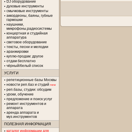
DJ оборудование
духовые инструменты
смычковые инструменты
аккордеоны, баяны, губные
гармошки
наушники,
микрофоны,радиосистемы
концертная и студийная
аппаратура
световое оборудование
тексты, песни и мелодии
аранжировки
куплю-продам: другое
отдам бесплатно
чёрный/белый список
УСЛУГИ
репетиционные базы Москвы
новости реп.баз и студий
new
реп.базы, студии: обсудим
уроки, обучение
предложение и поиск услуг
ремонт инструментов и
аппарата
аренда аппарата и
муз.инструментов
ПОЛЕЗНАЯ ИНФОРМАЦИЯ
каталог информации для