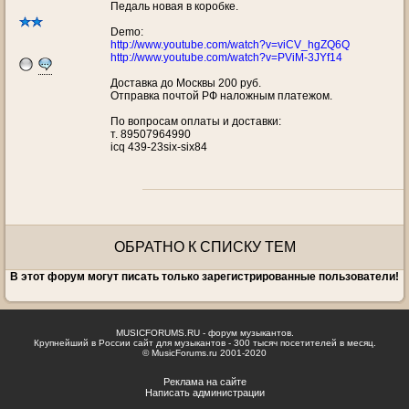
Педаль новая в коробке.
Demo:
http://www.youtube.com/watch?v=viCV_hgZQ6Q
http://www.youtube.com/watch?v=PViM-3JYf14
Доставка до Москвы 200 руб.
Отправка почтой РФ наложным платежом.
По вопросам оплаты и доставки:
т. 89507964990
icq 439-23six-six84
ОБРАТНО К СПИСКУ ТЕМ
В этот форум могут писать только зарегистрированные пользователи!
MUSICFORUMS.RU - форум музыкантов.
Крупнейший в России сайт для музыкантов - 300 тысяч посетителей в месяц.
© MusicForums.ru 2001-2020
Реклама на сайте
Написать администрации