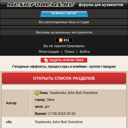
Все репетиционные базы и студии
Магазины музыкальных инструментов
Вы не зарегистрированы
Регистрация
|
Поиск
|
Войти
Гитарные эффекты, процессоры и комбики : куплю / продам
ОТКРЫТЬ СПИСОК РАЗДЕЛОВ
Тема
:
Toadworks John Bull Overdrive
город
: Омск
Автор
цена
: дог
Время:
17.09.2010 20:32
c0z
Toadworks John Bull Overdrive