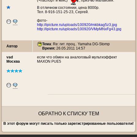
(+паспорт и кейс)
, приз-во Малайзия.
В отличном состоянии, цена 8000р.
Тел. 8-916-151-25-23, Сергей.
фото-
http://ipicture.ru/uploads/100920/rnkbkag5z3.jpg
http://ipicture.ru/uploads/100920/VMpMNxFg43.jpg
Тема
: Re: гит. проц.. Yamaha DG-Stomp
Автор
Время:
26.05.2011 14:57
vad
если что обмен на аналоговый мультиэффект
Москва
MAXON PUE5
ОБРАТНО К СПИСКУ ТЕМ
В этот форум могут писать только зарегистрированные пользователи!