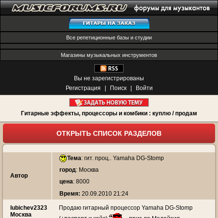
Все репетиционные базы и студии
Магазины музыкальных инструментов
Вы не зарегистрированы
Регистрация
|
Поиск
|
Войти
Гитарные эффекты, процессоры и комбики : куплю / продам
ОТКРЫТЬ СПИСОК РАЗДЕЛОВ
Тема
:
гит. проц.. Yamaha DG-Stomp
город
: Москва
Автор
цена
: 8000
Время:
20.09.2010 21:24
lubichev2323
Продаю гитарный процессор Yamaha DG-Stomp
Москва