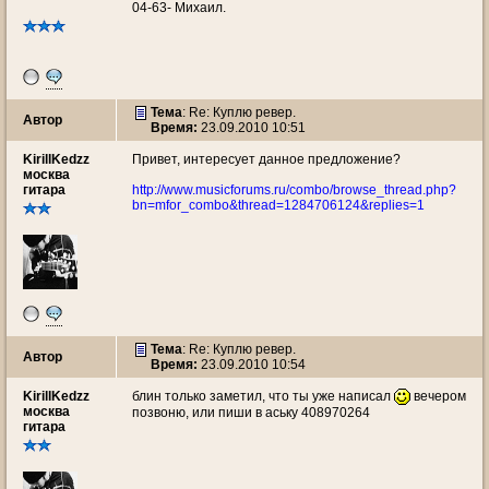
04-63- Михаил.
Тема
: Re: Куплю ревер.
Автор
Время:
23.09.2010 10:51
KirillKedzz
Привет, интересует данное предложение?
москва
гитара
http://www.musicforums.ru/combo/browse_thread.php?
bn=mfor_combo&thread=1284706124&replies=1
Тема
: Re: Куплю ревер.
Автор
Время:
23.09.2010 10:54
KirillKedzz
блин только заметил, что ты уже написал
вечером
москва
позвоню, или пиши в аську 408970264
гитара