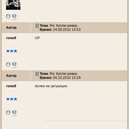
Тема
: Re: Куплю ревер.
Автор
Время:
24.09.2010 14:53
rewolf
UP
Тема
: Re: Куплю ревер.
Автор
Время:
04.10.2010 15:29
rewolf
более не актуально