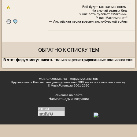
Всё будет так, как мы хотим.
На случай разных бед,
У нас есть пулемёт «Максим»,
У них Максима нет.“
— Английская песня времен англо-бурской войны
ОБРАТНО К СПИСКУ ТЕМ
В этот форум могут писать только зарегистрированные пользователи!
MUSICFORUMS.RU - форум музыкантов.
Крупнейший в России сайт для музыкантов - 300 тысяч посетителей в месяц.
© MusicForums.ru 2001-2020
Реклама на сайте
Написать администрации