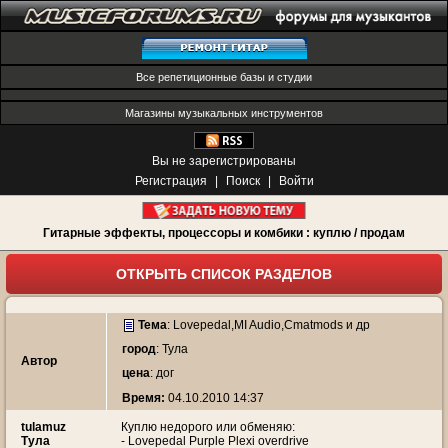
Все репетиционные базы и студии
Магазины музыкальных инструментов
Вы не зарегистрированы
Регистрация
|
Поиск
|
Войти
Гитарные эффекты, процессоры и комбики : куплю / продам
ОТКРЫТЬ СПИСОК РАЗДЕЛОВ
Тема
:
Lovepedal,MI Audio,Cmatmods и др
город
: Тула
Автор
цена
: дог
Время:
04.10.2010 14:37
tulamuz
Куплю недорого или обменяю:
Тула
- Lovepedal Purple Plexi overdrive