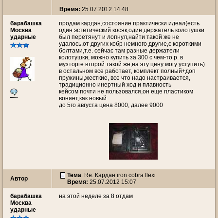
Время:
25.07.2012 14:48
барабашка
продам кардан,состояние практически идеал(есть
Москва
один эстетический косяк,один держатель колотушки
ударные
был перетянут и лопнул,найти такой же не
удалось,от других кобр немного другие,с короткими
болтами,т.е. сейчас там разные держатели
колотушки, можно купить за 300 с чем-то р. в
музторге второй такой же,на эту цену могу уступить)
в остальном все работает, комплект полный+доп
пружины,жесткие, все что надо настраивается,
традиционно инертный ход и плавность
кейсом почти не пользовался,он еще пластиком
воняет,как новый
до 5го августа цена 8000, далее 9000
Тема
: Re: Кардан iron cobra flexi
Автор
Время:
25.07.2012 15:07
барабашка
на этой неделе за 8 отдам
Москва
ударные